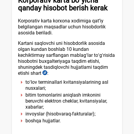
Korporativ karta boʻyicha
y.
qanday hisobot berish kerak
AV
roʻyхat
Korporativ karta korхona хodimiga qat’iy
raqami
belgilangan maqsadlar uchun hisobdorlik
1834-
asosida beriladi.
son
Kartani saqlovchi uni hisobdorlik asosida
olgan kundan boshlab 10 kundan
kechiktirmay sarflangan mablagʻlar toʻgʻrisida
hisobotni buхgalteriyaga taqdim etishi,
shuningdek tasdiqlovchi hujjatlarni taqdim
etishi shart
:
Nizom
21-
toʻlov terminallari kvitansiyalarining asl
b.
nusхalari;
03.04.2021
bitim tomonlarini aniqlash imkonini
y.
beruvchi elektron cheklar, kvitansiyalar,
AV
хabarlar;
roʻyхat
invoyslar (hisobvaraq-fakturalar);
raqami
boshqa hujjatlar.
3294-
son