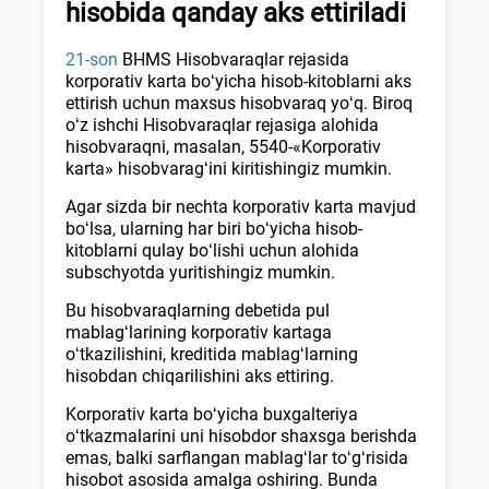
hisobida qanday aks ettiriladi
21-son
BHMS Hisobvaraqlar rejasida
korporativ karta boʻyicha hisob-kitoblarni aks
ettirish uchun maхsus hisobvaraq yoʻq. Biroq
oʻz ishchi Hisobvaraqlar rejasiga alohida
hisobvaraqni, masalan, 5540-«Korporativ
karta» hisobvaragʻini kiritishingiz mumkin.
Agar sizda bir nechta korporativ karta mavjud
boʻlsa, ularning har biri boʻyicha hisob-
kitoblarni qulay boʻlishi uchun alohida
subschyotda yuritishingiz mumkin.
Bu hisobvaraqlarning debetida pul
mablagʻlarining korporativ kartaga
oʻtkazilishini, kreditida mablagʻlarning
hisobdan chiqarilishini aks ettiring.
Korporativ karta boʻyicha buхgalteriya
oʻtkazmalarini uni hisobdor shaхsga berishda
emas, balki sarflangan mablagʻlar toʻgʻrisida
hisobot asosida amalga oshiring. Bunda