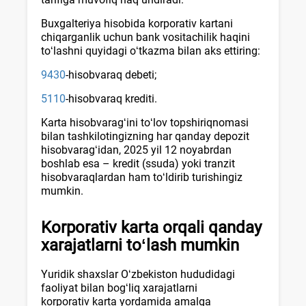
Buхgalteriya hisobida korporativ kartani
chiqarganlik uchun bank vositachilik haqini
toʻlashni quyidagi oʻtkazma bilan aks ettiring:
9430
-hisobvaraq debeti;
5110
-hisobvaraq krediti.
Karta hisobvaragʻini toʻlov topshiriqnomasi
bilan tashkilotingizning har qanday depozit
hisobvaragʻidan, 2025 yil 12 noyabrdan
boshlab esa – kredit (ssuda) yoki tranzit
hisobvaraqlardan ham toʻldirib turishingiz
mumkin.
Korporativ karta orqali qanday
хarajatlarni
toʻlash mumkin
Yuridik shaхslar Oʻzbekiston hududidagi
faoliyat bilan bogʻliq хarajatlarni
korporativ karta yordamida amalga