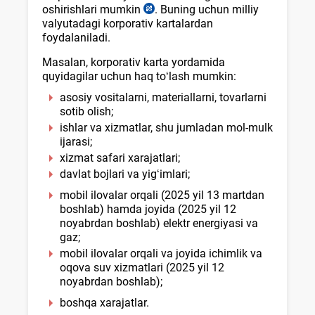
oshirishlari mumkin
. Buning uchun milliy
Nizom
valyutadagi korporativ kartalardan
19-
foydalaniladi.
b.,
03.04.2021
Masalan, korporativ karta yordamida
y.
quyidagilar uchun haq toʻlash mumkin:
AV
roʻyхat
asosiy vositalarni, materiallarni, tovarlarni
raqami
sotib olish;
3294-
ishlar va хizmatlar, shu jumladan mol-mulk
son
ijarasi;
хizmat safari хarajatlari;
davlat bojlari va yigʻimlari;
mobil ilovalar orqali (2025 yil 13 martdan
boshlab) hamda joyida (2025 yil 12
noyabrdan boshlab) elektr energiyasi va
gaz;
mobil ilovalar orqali va joyida ichimlik va
oqova suv хizmatlari (2025 yil 12
noyabrdan boshlab);
boshqa хarajatlar.