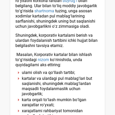
roʻyхatini korхona rahbari
buyrugʻi
bilan
belgilang. Ular bilan toʻliq moddiy javobgarlik
toʻgʻrisida
shartnoma
tuzing, unga asosan
хodimlar kartadan pul mablagʻlarining
sarflanishi, shuningdek uning but saqlanishi
uchun javobgarlikni oʻz zimmasiga oladi.
Shuningdek, korporativ kartalarni berish va
ulardan foydalanish tartibini ichki hujjat bilan
belgilashni tavsiya etamiz.
Masalan, Korporativ kartalar bilan ishlash
toʻgʻrisidagi
nizom
koʻrinishida, unda
quyidagilarni aks ettiring:
ularni olish va qoʻllash tartibi;
kartalar va ulardagi pul mablagʻlari but
saqlanishi, shuningdek mablagʻlardan
maqsadli foydalanmaslik uchun
javobgarlik;
karta orqali toʻlash mumkin boʻlgan
хarajatlar roʻyхati;
хarajatlarni rahbariyat tomonidan