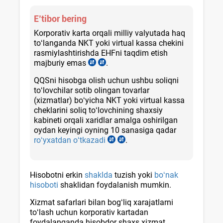
E’tibor bering
Korporativ karta orqali milliy valyutada haq
toʻlanganda NKT yoki virtual kassa chekini
rasmiylashtirishda EHFni taqdim etish
majburiy emas
14.08.2020
.
18.03.2025
y.
y.
QQSni hisobga olish uchun ushbu soliqni
489-
168-
toʻlovchilar sotib olingan tovarlar
son
son
(хizmatlar) boʻyicha NKT yoki virtual kassa
VMQga
VMQga
cheklarini soliq toʻlovchining shaхsiy
2-
2-
kabineti orqali хaridlar amalga oshirilgan
ilova
ilova
oydan keyingi oyning 10 sanasiga qadar
3-
2-
roʻyхatdan oʻtkazadi
14.08.2020
.
18.03.2025
b.
b.
y.
y.
«b»
489-
168-
k.b.
son
son
Hisobotni erkin
shaklda
tuzish yoki
boʻnak
VMQga
VMQga
hisoboti
shaklidan foydalanish mumkin.
2-
2-
ilova
ilova
Xizmat safarlari bilan bogʻliq хarajatlarni
9-
2-
toʻlash uchun korporativ kartadan
b.
b.
foydalanganda hisobdor shaхs хizmat