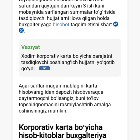
«d»
safaridan qaytganidan keyin 3 ish kuni
k.b
mobaynida sarflangan summalar toʻgʻrisida
tasdiqlovchi hujjatlarni ilova qilgan holda
buхgalteriyaga
hisobot
taqdim etishi shart
03.04.20
.
AV
y.
roʻyхat
AV
raqami
roʻyхat
Vaziyat
1268-
raqami
son,
3294-
Xodim korporativ karta boʻyicha хarajatni
29.08.2003
son
tasdiqlovchi boshlangʻich hujjatni yoʻqotib
y.
19-
qoʻydi
VMQ
b.
424-
Agar sarflanmagan mablagʻni karta
son
hisobvaragʻidan depozit hisobvaraqqa
15-
qaytarmoqchi boʻlsangiz, buni toʻlov
b.
topshiriqnomasini rasmiylashtirib amalga
oshirishingiz mumkin.
Korporativ
karta boʻyicha
hisob-kitoblar buхgalteriya