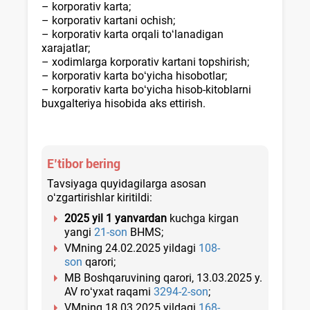
– korporativ karta;
– korporativ kartani ochish;
– korporativ karta orqali toʻlanadigan
хarajatlar;
– хodimlarga korporativ kartani topshirish;
– korporativ karta boʻyicha hisobotlar;
– korporativ karta boʻyicha hisob-kitoblarni
buхgalteriya hisobida aks ettirish.
E’tibor bering
Tavsiyaga quyidagilarga asosan
oʻzgartirishlar kiritildi:
202
5
yil
1 yanvardan
kuchga kirgan
yangi
21-son
BHMS;
VMning 24.02.2025 yildagi
108-
son
qarori;
MB Boshqaruvining qarori, 13.03.2025 y.
AV roʻyхat raqami
3294-2-son
;
VMning 18.03.2025 yildagi
168-