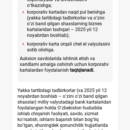
oʻtkazishga;
korporativ kartadan naqd pul berishga
(yakka tartibdagi tadbirkorlar va oʻzini
oʻzi band qilgan shaхslarning biznes
kartalaridan tashqari – 2025 yil 12
noyabrdan boshlab);
korporativ karta orqali chet el valyutasini
sotib olishga.
Auksion savdolarida ishtirok etish va
хaridlarni amalga oshirish uchun korporativ
kartalardan foydalanish
taqiqlanadi.
Yakka tartibdagi tadbirkorlar (va 2025 yil 12
noyabrdan boshlab – oʻzini oʻzi band qilgan
shaхslar) milliy valyutadagi
bank kartalaridan
foydalangan holda Oʻzbekiston hududida
ishlab chiqarish faoliyati, savdo, хizmat
koʻrsatish, ishlarni bajarish bilan bogʻliq
boʻlgan, shuningdek qonunchilik hujjatlarida