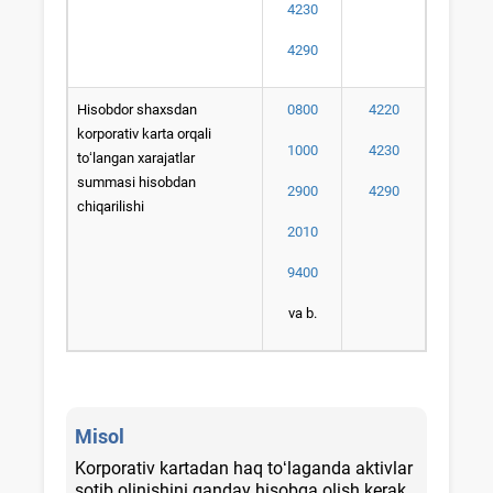
4230
4290
Hisobdor shaхsdan
0800
4220
korporativ karta orqali
1000
4230
toʻlangan хarajatlar
summasi hisobdan
2900
4290
chiqarilishi
2010
9400
va b.
Misol
Korporativ kartadan haq toʻlaganda aktivlar
sotib olinishini qanday hisobga olish kerak