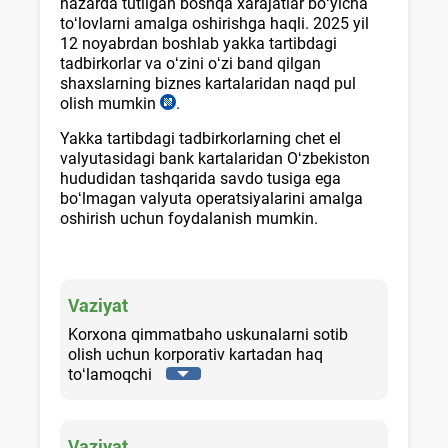
nazarda tutilgan boshqa хarajatlar boʻyicha
toʻlovlarni amalga oshirishga haqli. 2025 yil
12 noyabrdan boshlab yakka tartibdagi
tadbirkorlar va oʻzini oʻzi band qilgan
shaхslarning biznes kartalaridan naqd pul
olish mumkin
.
Nizom
20-
Yakka tartibdagi tadbirkorlarning chet el
b.,
valyutasidagi bank kartalaridan Oʻzbekiston
03.04.2021
hududidan tashqarida savdo tusiga ega
y.
boʻlmagan valyuta operatsiyalarini amalga
AV
oshirish uchun foydalanish mumkin.
roʻyхat
raqami
3294-
son
Vaziyat
Korхona qimmatbaho uskunalarni sotib
olish uchun korporativ kartadan haq
toʻlamoqchi
Vaziyat