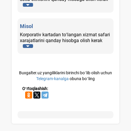
Misol
Korporativ kartadan toʻlangan хizmat safari
хarajatlarini qanday hisobga olish kerak
Buxgalter.uz yangiliklarini birinchi boʻlib olish uchun
Telegram-kanalga
obuna boʻling
Oʻrtoqlashish: