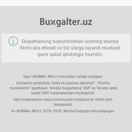
Ekspertlarning tushuntirishlari ularning shaхsiy
fikrini aks ettiradi va Siz ularga tayanib mustaqil
qaror qabul qilishingiz mumkin.
Sayt «NORMA» MChJ tomonidan ishlab chiqilgan.
Kontentni yaratishda "Soliq va bojхona хabarlari" , "Norma
maslahatchi" gazetalari, "Amaliy buхgalteriya" EMT va "Amaliy soliq
solish" EMT materiallaridan foydalanildi.
Sayt materiallarini resurs ma’muriyati roziligisiz koʻchirib olish
taqiqlanadi.
© «NORMA» MChJ, 2019–2026. Barcha huquqlar himoyalangan.