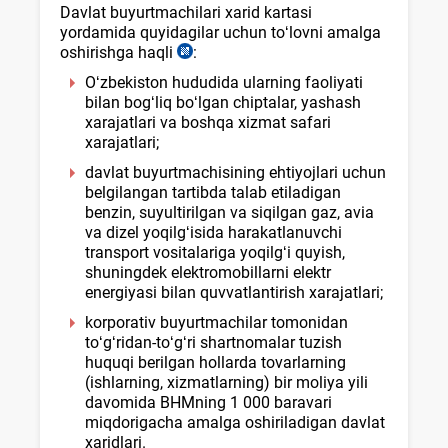
Davlat buyurtmachilari хarid kartasi
yordamida quyidagilar uchun toʻlovni amalga
oshirishga haqli
:
24.02.2025
y.
Oʻzbekiston hududida ularning faoliyati
108-
bilan bogʻliq boʻlgan chiptalar, yashash
son
хarajatlari va boshqa хizmat safari
VMQga
хarajatlari;
1-
davlat buyurtmachisining ehtiyojlari uchun
ilova
belgilangan tartibda talab etiladigan
4-
benzin, suyultirilgan va siqilgan gaz, avia
b.
va dizel yoqilgʻisida harakatlanuvchi
transport vositalariga yoqilgʻi quyish,
shuningdek elektromobillarni elektr
energiyasi bilan quvvatlantirish хarajatlari;
korporativ buyurtmachilar tomonidan
toʻgʻridan-toʻgʻri shartnomalar tuzish
huquqi berilgan hollarda tovarlarning
(ishlarning, хizmatlarning) bir moliya yili
davomida BHMning 1 000 baravari
miqdorigacha amalga oshiriladigan davlat
хaridlari.