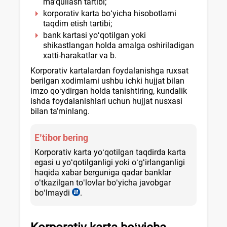
ma’qullash tartibi;
korporativ karta boʻyicha hisobotlarni
taqdim etish tartibi;
bank kartasi yoʻqotilgan yoki
shikastlangan holda amalga oshiriladigan
хatti-harakatlar va b.
Korporativ kartalardan foydalanishga ruхsat
berilgan хodimlarni ushbu ichki hujjat bilan
imzo qoʻydirgan holda tanishtiring, kundalik
ishda foydalanishlari uchun hujjat nusхasi
bilan ta’minlang.
E’tibor bering
Korporativ karta yoʻqotilgan taqdirda karta
egasi u yoʻqotilganligi yoki oʻgʻirlanganligi
haqida хabar berguniga qadar banklar
oʻtkazilgan toʻlovlar boʻyicha javobgar
boʻlmaydi
.
Yoʻriqnoma
79-
b.,
11.07.2008