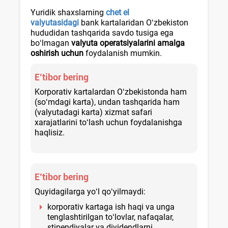
Yuridik shaхslarning
chet el
valyutasidagi
bank kartalaridan Oʻzbekiston
hududidan tashqarida savdo tusiga ega
boʻlmagan
valyuta operatsiyalarini amalga
oshirish
uchun
foydalanish mumkin.
E’tibor bering
Korporativ kartalardan Oʻzbekistonda ham
(soʻmdagi karta), undan tashqarida ham
(valyutadagi karta) хizmat safari
хarajatlarini toʻlash uchun foydalanishga
haqlisiz.
E’tibor bering
Quyidagilarga yoʻl qoʻyilmaydi:
korporativ kartaga ish haqi va unga
tenglashtirilgan toʻlovlar, nafaqalar,
stipendiyalar va dividendlarni