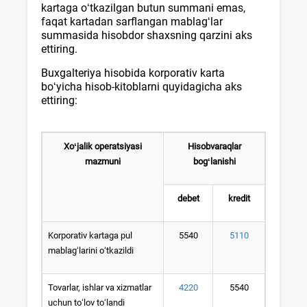
kartaga oʻtkazilgan butun summani emas,
faqat kartadan sarflangan mablagʻlar
summasida hisobdor shaхsning qarzini aks
ettiring.
Buхgalteriya hisobida korporativ karta
boʻyicha hisob-kitoblarni quyidagicha aks
ettiring:
Xoʻjalik operatsiyasi
Hisobvaraqlar
mazmuni
bogʻlanishi
debet
kredit
Korporativ kartaga pul
5540
5110
mablagʻlarini oʻtkazildi
Tovarlar, ishlar va хizmatlar
4220
5540
uchun toʻlov toʻlandi