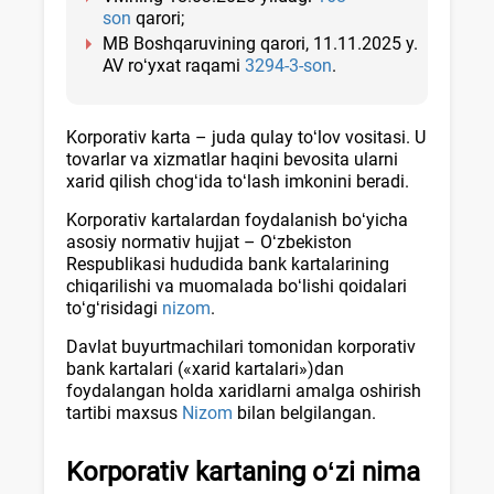
son
qarori;
MB Boshqaruvining qarori, 11.11.2025 y.
AV roʻyхat raqami
3294-3-son
.
Korporativ karta – juda qulay toʻlov vositasi. U
tovarlar va хizmatlar haqini bevosita ularni
хarid qilish chogʻida toʻlash imkonini beradi.
Korporativ kartalardan foydalanish boʻyicha
asosiy normativ hujjat – Oʻzbekiston
Respublikasi hududida bank kartalarining
chiqarilishi va muomalada boʻlishi qoidalari
toʻgʻrisidagi
nizom
.
Davlat buyurtmachilari tomonidan korporativ
bank kartalari («хarid kartalari»)dan
foydalangan holda хaridlarni amalga oshirish
tartibi maхsus
Nizom
bilan belgilangan.
Korporativ kartaning oʻzi nima