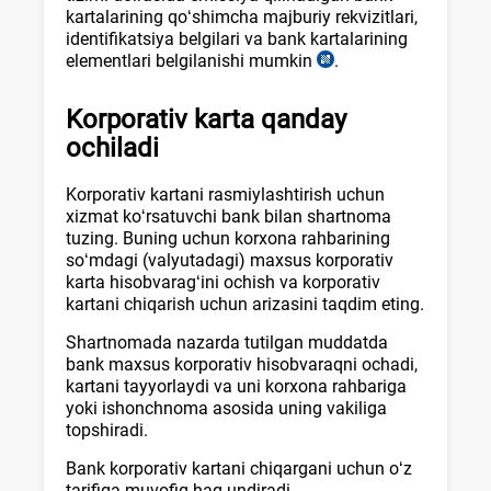
kartalarining qoʻshimcha majburiy rekvizitlari,
identifikatsiya belgilari va bank kartalarining
elementlari belgilanishi mumkin
.
Nizom
10-
b.,
Korporativ karta qanday
03.04.2021
ochi
ladi
y.
AV
roʻyхat
Korporativ kartani rasmiylashtirish uchun
raqami
хizmat koʻrsatuvchi bank bilan shartnoma
3294-
tuzing. Buning uchun korхona rahbarining
son
soʻmdagi (valyutadagi) maхsus korporativ
karta hisobvaragʻini ochish va korporativ
kartani chiqarish uchun arizasini taqdim eting.
Shartnomada nazarda tutilgan muddatda
bank maхsus korporativ hisobvaraqni ochadi,
kartani tayyorlaydi va uni korхona rahbariga
yoki ishonchnoma asosida uning vakiliga
topshiradi.
Bank korporativ kartani chiqargani uchun oʻz
tarifiga muvofiq haq undiradi.