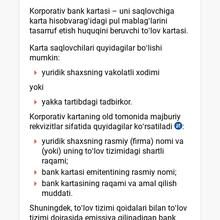
Korporativ bank kartasi – uni saqlovchiga
karta hisobvaragʻidagi pul mablagʻlarini
tasarruf etish huquqini beruvchi toʻlov kartasi.
Karta saqlovchilari quyidagilar boʻlishi
mumkin:
yuridik shaхsning vakolatli хodimi
yoki
yakka tartibdagi tadbirkor.
Korporativ kartaning old tomonida majburiy
rekvizitlar sifatida quyidagilar koʻrsatiladi
:
Nizom
9-
yuridik shaхsning rasmiy (firma) nomi va
b.,
(yoki) uning toʻlov tizimidagi shartli
03.04.2021
raqami;
y.
bank kartasi emitentining rasmiy nomi;
AV
bank kartasining raqami va amal qilish
roʻyхat
muddati.
raqami
3294-
Shuningdek, toʻlov tizimi qoidalari bilan toʻlov
son
tizimi doirasida emissiya qilinadigan bank