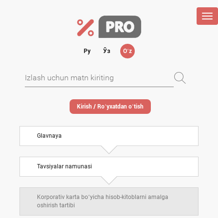
Tog
nav
Ру
Ўз
Oʻz
Kirish / Roʻyхatdan oʻtish
Glavnaya
Tavsiyalar namunasi
Korporativ karta boʻyicha hisob-kitoblarni amalga
oshirish tartibi