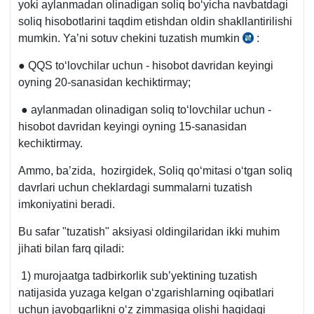
yoki aylanmadan olinadigan soliq boʻyicha navbatdagi
soliq hisobotlarini taqdim etishdan oldin shakllantirilishi
mumkin. Ya’ni sotuv chekini tuzatish mumkin
:
23.11.2019
y.
● QQS toʻlovchilar uchun - hisobot davridan keyingi
943-
oyning 20-sanasidan kechiktirmay;
son
VMQga
● aylanmadan olinadigan soliq toʻlovchilar uchun -
1-
hisobot davridan keyingi oyning 15-sanasidan
ilovaning
kechiktirmay.
38-
Ammo, ba’zida, hozirgidek, Soliq qoʻmitasi oʻtgan soliq
1-
davrlari uchun cheklardagi summalarni tuzatish
bandi
imkoniyatini beradi.
Bu safar "tuzatish" aksiyasi oldingilaridan ikki muhim
jihati bilan farq qiladi:
1) murojaatga tadbirkorlik sub’yektining tuzatish
natijasida yuzaga kelgan oʻzgarishlarning oqibatlari
uchun javobgarlikni oʻz zimmasiga olishi haqidagi