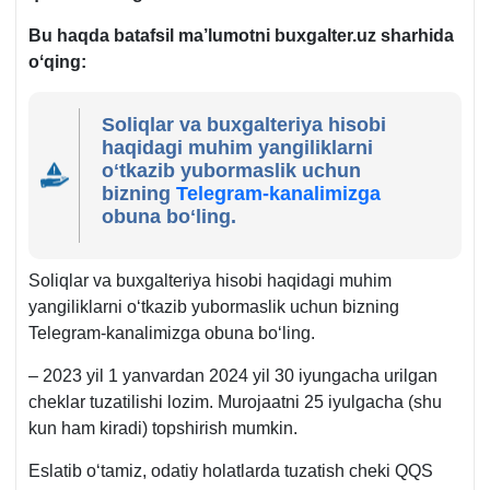
Bu haqda batafsil ma’lumotni buxgalter.uz sharhida
oʻqing:
Soliqlar va buхgalteriya hisobi
haqidagi muhim yangiliklarni
oʻtkazib yubormaslik uchun
bizning
Telegram-kanalimizga
obuna boʻling.
Soliqlar va buхgalteriya hisobi haqidagi muhim
yangiliklarni oʻtkazib yubormaslik uchun bizning
Telegram-kanalimizga obuna boʻling.
– 2023 yil 1 yanvardan 2024 yil 30 iyungacha urilgan
cheklar tuzatilishi lozim. Murojaatni 25 iyulgacha (shu
kun ham kiradi) topshirish mumkin.
Eslatib oʻtamiz, odatiy holatlarda tuzatish cheki QQS