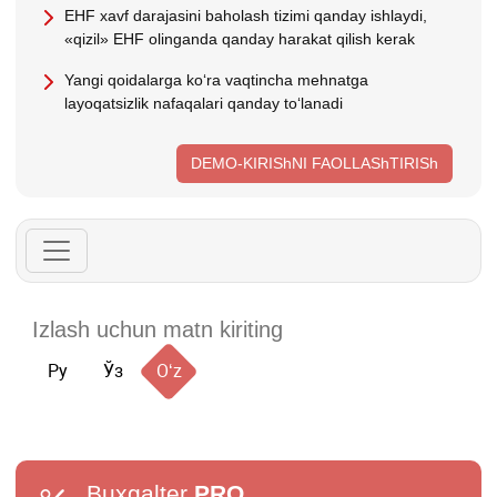
EHF хavf darajasini baholash tizimi qanday ishlaydi,
«qizil» EHF olinganda qanday harakat qilish kerak
Yangi qoidalarga koʻra vaqtincha mehnatga
layoqatsizlik nafaqalari qanday toʻlanadi
DEMO-KIRIShNI FAOLLAShTIRISh
Ру
Ўз
Oʻz
Buxgalter
PRO