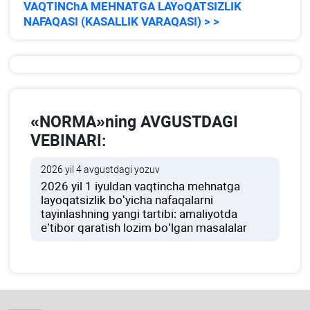
VAQTINChA MEHNATGA LAYoQATSIZLIK
NAFAQASI (KASALLIK VARAQASI) > >
«NORMA»ning AVGUSTDAGI
VEBINARI:
2026 yil 4 avgustdagi yozuv
2026 yil 1 iyuldan vaqtincha mehnatga
layoqatsizlik boʻyicha nafaqalarni
tayinlashning yangi tartibi: amaliyotda
e’tibor qaratish lozim boʻlgan masalalar