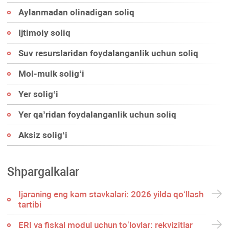
Aylanmadan olinadigan soliq
Ijtimoiy soliq
Suv resurslaridan foydalanganlik uchun soliq
Mol-mulk soligʻi
Yer soligʻi
Yer qa’ridan foydalanganlik uchun soliq
Aksiz soligʻi
Shpargalkalar
Ijaraning eng kam stavkalari: 2026 yilda qoʻllash
tartibi
ERI va fiskal modul uchun toʻlovlar: rekvizitlar