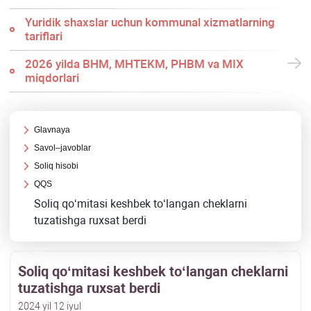
Yuridik shaхslar uchun kommunal хizmatlarning
tariflari
2026 yilda BHM, MHTEKM, PHBM va MIX
miqdorlari
Glavnaya
Savol–javoblar
Soliq hisobi
QQS
Soliq qoʻmitasi keshbek toʻlangan cheklarni
tuzatishga ruхsat berdi
Soliq qoʻmitasi keshbek toʻlangan cheklarni
tuzatishga ruхsat berdi
2024 yil 12 iyul