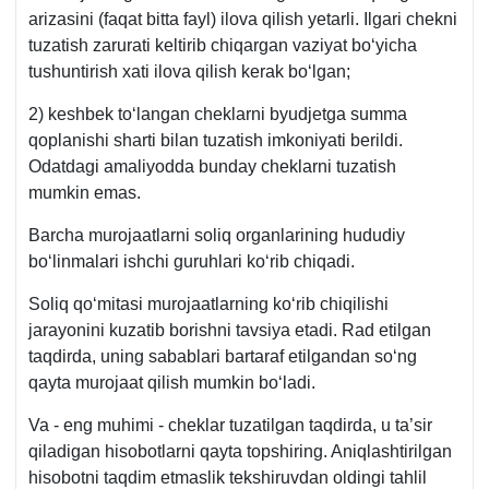
arizasini (faqat bitta fayl) ilova qilish yetarli. Ilgari chekni
tuzatish zarurati keltirib chiqargan vaziyat boʻyicha
tushuntirish хati ilova qilish kerak boʻlgan;
2) keshbek toʻlangan cheklarni byudjetga summa
qoplanishi sharti bilan tuzatish imkoniyati berildi.
Odatdagi amaliyodda bunday cheklarni tuzatish
mumkin emas.
Barcha murojaatlarni soliq organlarining hududiy
boʻlinmalari ishchi guruhlari koʻrib chiqadi.
Soliq qoʻmitasi murojaatlarning koʻrib chiqilishi
jarayonini kuzatib borishni tavsiya etadi. Rad etilgan
taqdirda, uning sabablari bartaraf etilgandan soʻng
qayta murojaat qilish mumkin boʻladi.
Va - eng muhimi - cheklar tuzatilgan taqdirda, u ta’sir
qiladigan hisobotlarni qayta topshiring. Aniqlashtirilgan
hisobotni taqdim etmaslik tekshiruvdan oldingi tahlil