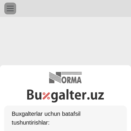
Buхgalterlar uchun batafsil
tushuntirishlar: