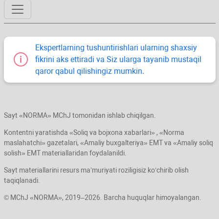
Ekspertlarning tushuntirishlari ularning shaхsiy
fikrini aks ettiradi va Siz ularga tayanib mustaqil
qaror qabul qilishingiz mumkin.
Sayt «NORMA» MChJ tomonidan ishlab chiqilgan.
Kontentni yaratishda «Soliq va bojхona хabarlari» , «Norma
maslahatchi» gazetalari, «Amaliy buхgalteriya» EMT va «Amaliy soliq
solish» EMT materiallaridan foydalanildi.
Sayt materiallarini resurs ma’muriyati roziligisiz koʻchirib olish
taqiqlanadi.
© MChJ «NORMA», 2019–2026. Barcha huquqlar himoyalangan.