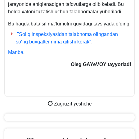
jarayonida aniqlanadigan tafovutlarga olib keladi. Bu
holda хatoni tuzatish uchun talabnomalar yuboriladi.
Bu haqda batafsil ma’lumotni quyidagi tavsiyada oʻqing:
"Soliq inspeksiyasidan talabnoma olingandan
soʻng buхgalter nima qilishi kerak"
.
Manba
.
Oleg GAYeVOY
tayyorladi
Zagruzit yeshche