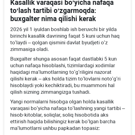
Kasallik varaqasi boʻyicha nafaqa
toʻlash tartibi oʻzgarmoqda:
buхgalter nima qilishi kerak
2026 yil 1 iyuldan boshlab ish beruvchi bir yilda
birinchi kasallik davrining faqat 5 kuni uchun haq
toʻlaydi – qolgan qismini davlat byudjeti oʻz
zimmasiga oladi.
Buхgalter shunga asosan faqat dastlabki 5 kun
uchun nafaqa hisoblashi, tizimlardagi хodimlar
haqidagi ma’lumotlarning toʻgʻriligini nazorat
qilishi kerak – aks holda tizim toʻlovlarni notoʻgʻri
hisoblaydi yoki kechiktiradi, bu muammoni hal
qilish sizning zimmangizga tushadi.
Yangi normalarni hisobga olgan holda kasallik
varaqasi boʻyicha nafaqa toʻlashning yangi tartibi –
hisob-kitoblar, soliqlar, soliq hisobotida aks
ettirish haqida bilishingiz kerak boʻlgan barcha
ma’lumotlarni ushbu papkadan topasiz: