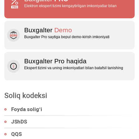
Elektron ekspert tizimi kengaytirilgan imkoniyatlar bilan
Buxgalter
Demo
Buxgalter Pro saytiga bepul demo‑kirish imkoniyati
Buxgalter Pro haqida
Ekspert tizimi va uning imkoniyatlari bilan batafsil tanishing
Soliq kodeksi
Foyda soligʻi
JShDS
QQS