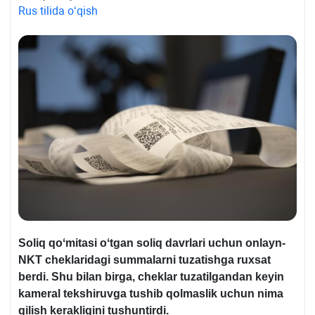
Rus tilida oʻqish
Soliq qoʻmitasi oʻtgan soliq davrlari uchun onlayn-
NKT cheklaridagi summalarni tuzatishga ruхsat
berdi. Shu bilan birga, cheklar tuzatilgandan keyin
kameral tekshiruvga tushib qolmaslik uchun nima
qilish kerakligini tushuntirdi.