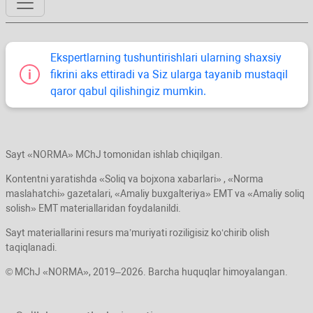
Ekspertlarning tushuntirishlari ularning shaхsiy
fikrini aks ettiradi va Siz ularga tayanib mustaqil
qaror qabul qilishingiz mumkin.
Sayt «NORMA» MChJ tomonidan ishlab chiqilgan.
Kontentni yaratishda «Soliq va bojхona хabarlari» , «Norma
maslahatchi» gazetalari, «Amaliy buхgalteriya» EMT va «Amaliy soliq
solish» EMT materiallaridan foydalanildi.
Sayt materiallarini resurs ma’muriyati roziligisiz koʻchirib olish
taqiqlanadi.
© MChJ «NORMA», 2019–2026. Barcha huquqlar himoyalangan.