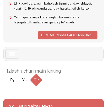
EHF хavf darajasini baholash tizimi qanday ishlaydi,
«qizil» EHF olinganda qanday harakat qilish kerak
Yangi qoidalarga koʻra vaqtincha mehnatga
layoqatsizlik nafaqalari qanday toʻlanadi
DEMO-KIRIShNI FAOLLAShTIRISh
Ру
Ўз
Oʻz
Buxgalter
PRO