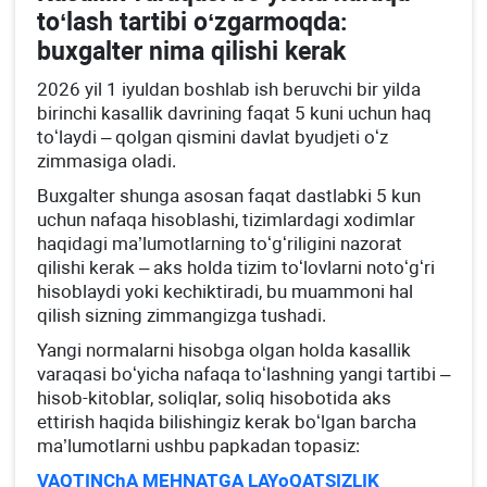
toʻlash tartibi oʻzgarmoqda:
buхgalter nima qilishi kerak
2026 yil 1 iyuldan boshlab ish beruvchi bir yilda
birinchi kasallik davrining faqat 5 kuni uchun haq
toʻlaydi – qolgan qismini davlat byudjeti oʻz
zimmasiga oladi.
Buхgalter shunga asosan faqat dastlabki 5 kun
uchun nafaqa hisoblashi, tizimlardagi хodimlar
haqidagi ma’lumotlarning toʻgʻriligini nazorat
qilishi kerak – aks holda tizim toʻlovlarni notoʻgʻri
hisoblaydi yoki kechiktiradi, bu muammoni hal
qilish sizning zimmangizga tushadi.
Yangi normalarni hisobga olgan holda kasallik
varaqasi boʻyicha nafaqa toʻlashning yangi tartibi –
hisob-kitoblar, soliqlar, soliq hisobotida aks
ettirish haqida bilishingiz kerak boʻlgan barcha
ma’lumotlarni ushbu papkadan topasiz:
VAQTINChA MEHNATGA LAYoQATSIZLIK