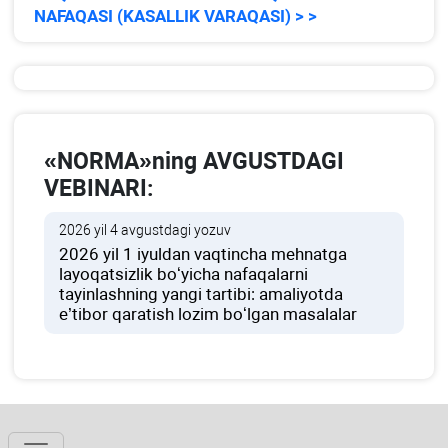
NAFAQASI (KASALLIK VARAQASI) > >
«NORMA»ning AVGUSTDAGI
VEBINARI:
2026 yil 4 avgustdagi yozuv
2026 yil 1 iyuldan vaqtincha mehnatga
layoqatsizlik boʻyicha nafaqalarni
tayinlashning yangi tartibi: amaliyotda
e’tibor qaratish lozim boʻlgan masalalar