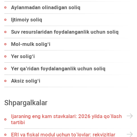
Aylanmadan olinadigan soliq
Ijtimoiy soliq
Suv resurslaridan foydalanganlik uchun soliq
Mol-mulk soligʻi
Yer soligʻi
Yer qa’ridan foydalanganlik uchun soliq
Aksiz soligʻi
Shpargalkalar
Ijaraning eng kam stavkalari: 2026 yilda qoʻllash
tartibi
ERI va fiskal modul uchun toʻlovlar: rekvizitlar