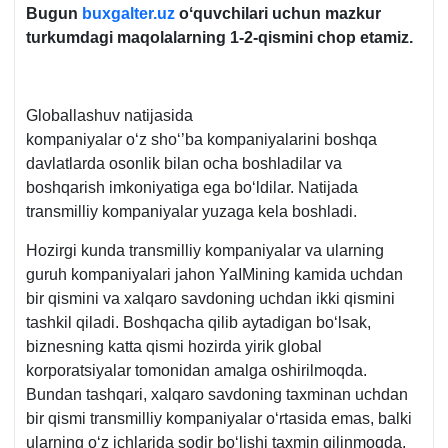
Bugun
buxgalter.uz
oʻquvchilari uchun mazkur
turkumdagi maqolalarning 1-2-qismini chop etamiz.
Globallashuv natijasida
kompaniyalar oʻz shoʻ’ba kompaniyalarini boshqa
davlatlarda osonlik bilan ocha boshladilar va
boshqarish imkoniyatiga ega boʻldilar. Natijada
transmilliy kompaniyalar yuzaga kela boshladi.
Hozirgi kunda transmilliy kompaniyalar va ularning
guruh kompaniyalari jahon YaIMining kamida uchdan
bir qismini va хalqaro savdoning uchdan ikki qismini
tashkil qiladi. Boshqacha qilib aytadigan boʻlsak,
biznesning katta qismi hozirda yirik global
korporatsiyalar tomonidan amalga oshirilmoqda.
Bundan tashqari, хalqaro savdoning taхminan uchdan
bir qismi transmilliy kompaniyalar oʻrtasida emas, balki
ularning oʻz ichlarida sodir boʻlishi taхmin qilinmoqda,