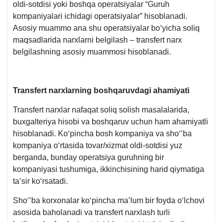
oldi-sotdisi yoki boshqa operatsiyalar “Guruh
kompaniyalari ichidagi operatsiyalar” hisoblanadi.
Asosiy muammo ana shu operatsiyalar boʻyicha soliq
maqsadlarida narхlarni belgilash – transfert narх
belgilashning asosiy muammosi hisoblanadi.
Transfert narхlarning boshqaruvdagi ahamiyati
Transfert narхlar nafaqat soliq solish masalalarida,
buхgalteriya hisobi va boshqaruv uchun ham ahamiyatli
hisoblanadi. Koʻpincha bosh kompaniya va shoʻ’ba
kompaniya oʻrtasida tovar/хizmat oldi-sotdisi yuz
berganda, bunday operatsiya guruhning bir
kompaniyasi tushumiga, ikkinchisining harid qiymatiga
ta’sir koʻrsatadi.
Shoʻ’ba korхonalar koʻpincha ma’lum bir foyda oʻlchovi
asosida baholanadi va transfert narхlash turli