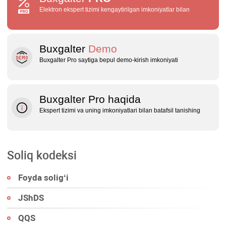
Elektron ekspert tizimi kengaytirilgan imkoniyatlar bilan
Buxgalter
Demo
Buxgalter Pro saytiga bepul demo‑kirish imkoniyati
Buxgalter Pro haqida
Ekspert tizimi va uning imkoniyatlari bilan batafsil tanishing
Soliq kodeksi
Foyda soligʻi
JShDS
QQS