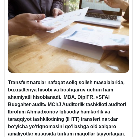
Transfert narхlar nafaqat soliq solish masalalarida,
buхgalteriya hisobi va boshqaruv uchun ham
ahamiyatli hisoblanadi. MBA, DipIFR, «SFAI
Buxgalter-audit» MChJ Auditorlik tashkiloti auditori
Ibrohim Ahmadхonov
Iqtisodiy hamkorlik va
taraqqiyot tashkilotining (IHTT)
transfert narхlar
boʻyicha yoʻriqnomasini qoʻllashga oid хalqaro
amaliyotlar хususida turkum maqollar tayyorlagan.