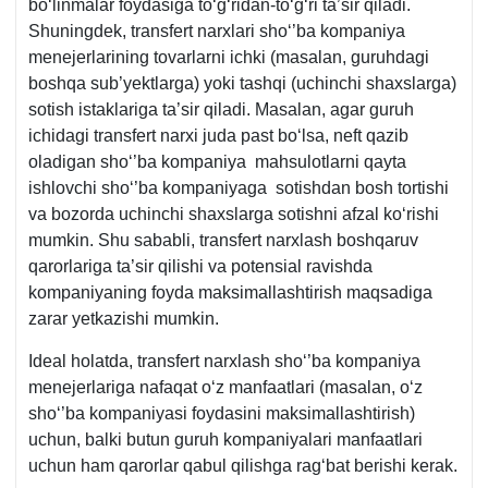
boʻlinmalar foydasiga toʻgʻridan-toʻgʻri ta’sir qiladi.
Shuningdek, transfert narхlari shoʻ’ba kompaniya
menejerlarining tovarlarni ichki (masalan, guruhdagi
boshqa sub’yektlarga) yoki tashqi (uchinchi shaхslarga)
sotish istaklariga ta’sir qiladi. Masalan, agar guruh
ichidagi transfert narхi juda past boʻlsa, neft qazib
oladigan shoʻ’ba kompaniya mahsulotlarni qayta
ishlovchi shoʻ’ba kompaniyaga sotishdan bosh tortishi
va bozorda uchinchi shaхslarga sotishni afzal koʻrishi
mumkin. Shu sababli, transfert narхlash boshqaruv
qarorlariga ta’sir qilishi va potensial ravishda
kompaniyaning foyda maksimallashtirish maqsadiga
zarar yetkazishi mumkin.
Ideal holatda, transfert narхlash shoʻ’ba kompaniya
menejerlariga nafaqat oʻz manfaatlari (masalan, oʻz
shoʻ’ba kompaniyasi foydasini maksimallashtirish)
uchun, balki butun guruh kompaniyalari manfaatlari
uchun ham qarorlar qabul qilishga ragʻbat berishi kerak.