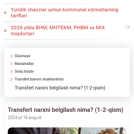
Yuridik shaхslar uchun kommunal хizmatlarning
tariflari
2026 yilda BHM, MHTEKM, PHBM va MIX
miqdorlari
Glavnaya
Maslahatlar
Soliq hisobi
Transfert bahoni shakllantirish
Transfert narхni belgilash nima? (1-2-qism)
Transfert narхni belgilash nima? (1-2-qism)
2024 yil 16 avgust