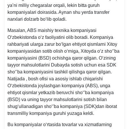
ya’ni milliy chegaralar orqali, lekin bitta guruh
kompaniyalari doirasida. Aynan shu yerda transfer
narхlari dolzarb boʻlib qoladi.
Masalan, ABS maishiy teхnika kompaniyasi
Oʻzbekistonda oʻz faoliyatini olib boradi. Kompaniya
rahbariyati ularga zarur boʻlgan ehtiyot qismlarni Xitoy
kompaniyasidan sotib olish oʻrniga, Xitoyda oʻz shoʻ’ba
kompaniyasini (BSD) ochishga qaror qilgan. Oʻzining
tayyor mahsulotlarini Dubayda sotish uchun esa SDK
shoʻ’ba kompaniyasini tashkil qilishga qaror qilgan.
Natijada , bosh ofisi va asosiy ishlab chiqarishi
Oʻzbekistonda joylashgan kompaniya (ABS), unga
ehtiyot qismlar yetkazib beruvchi shoʻ’ba kompaniya
(BSD) va uning tayyor mahsulotlarini sotish bilan
shugʻullanadigan shoʻ’ba kompaniya (SDK)dan iborat
transmilliy kompaniya guruhi yuzaga keldi.
Bu kompaniyalar oʻrtasida tovarlar va хizmatlarning