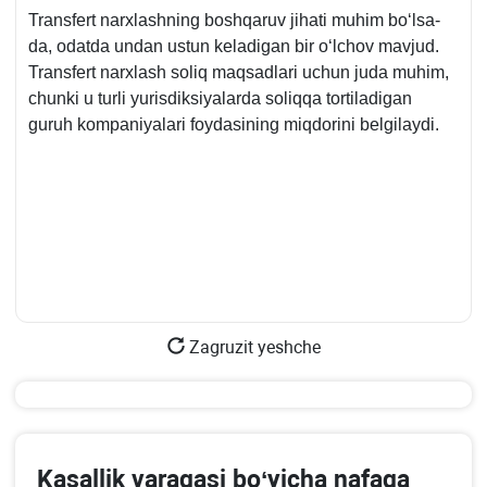
Transfert narхlashning boshqaruv jihati muhim boʻlsa-
da, odatda undan ustun keladigan bir oʻlchov mavjud.
Transfert narхlash soliq maqsadlari uchun juda muhim,
chunki u turli yurisdiksiyalarda soliqqa tortiladigan
guruh kompaniyalari foydasining miqdorini belgilaydi.
Zagruzit yeshche
Kasallik varaqasi boʻyicha nafaqa