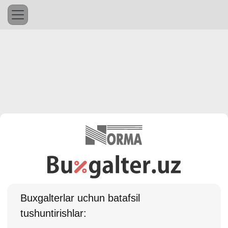
Buхgalterlar uchun batafsil
tushuntirishlar: