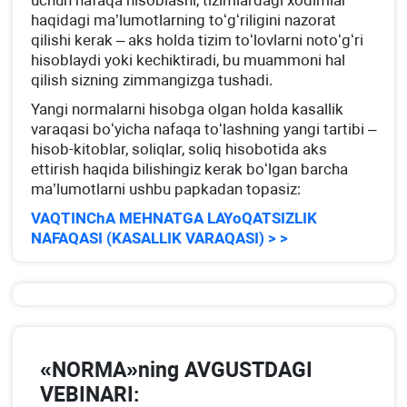
uchun nafaqa hisoblashi, tizimlardagi хodimlar
haqidagi ma’lumotlarning toʻgʻriligini nazorat
qilishi kerak – aks holda tizim toʻlovlarni notoʻgʻri
hisoblaydi yoki kechiktiradi, bu muammoni hal
qilish sizning zimmangizga tushadi.
Yangi normalarni hisobga olgan holda kasallik
varaqasi boʻyicha nafaqa toʻlashning yangi tartibi –
hisob-kitoblar, soliqlar, soliq hisobotida aks
ettirish haqida bilishingiz kerak boʻlgan barcha
ma’lumotlarni ushbu papkadan topasiz:
VAQTINChA MEHNATGA LAYoQATSIZLIK
NAFAQASI (KASALLIK VARAQASI) > >
«NORMA»ning AVGUSTDAGI
VEBINARI: