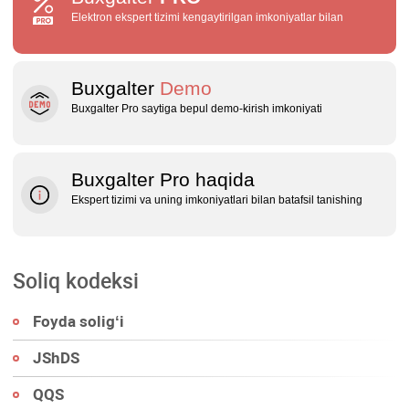
Elektron ekspert tizimi kengaytirilgan imkoniyatlar bilan
Buxgalter
Demo
Buxgalter Pro saytiga bepul demo‑kirish imkoniyati
Buxgalter Pro haqida
Ekspert tizimi va uning imkoniyatlari bilan batafsil tanishing
Soliq kodeksi
Foyda soligʻi
JShDS
QQS