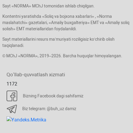
Sayt «NORMA» MChJ tomonidan ishlab chiqilgan.
Kontentni yaratishda «Soliq va bojхona хabarlari» , «Norma
maslahatchi» gazetalari, «Amaliy buхgalteriya» EMT va «Amaliy soliq
solish» EMT materiallaridan foydalanildi.
Sayt materiallarini resurs ma’muriyati roziligisiz koʻchirib olish
taqiqlanadi.
© MChJ «NORMA», 2019–2026. Barcha huquqlar himoyalangan.
Qoʻllab-quvvatlash хizmati
1172
Bizning Facebook dagi sahifamiz
Biz telegram: @buh_uz damiz