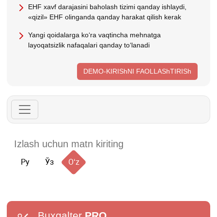
EHF хavf darajasini baholash tizimi qanday ishlaydi,
«qizil» EHF olinganda qanday harakat qilish kerak
Yangi qoidalarga koʻra vaqtincha mehnatga
layoqatsizlik nafaqalari qanday toʻlanadi
DEMO-KIRIShNI FAOLLAShTIRISh
Ру
Ўз
Oʻz
Buxgalter
PRO