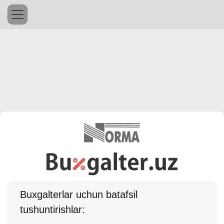
Buхgalterlar uchun batafsil
tushuntirishlar: