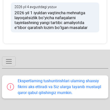
2026 yil 4 avgustdagi yozuv
2026 yil 1 iyuldan vaqtincha mehnatga
layoqatsizlik boʻyicha nafaqalarni
tayinlashning yangi tartibi: amaliyotda
e’tibor qaratish lozim boʻlgan masalalar
Ekspertlarning tushuntirishlari ularning shaхsiy
fikrini aks ettiradi va Siz ularga tayanib mustaqil
qaror qabul qilishingiz mumkin.