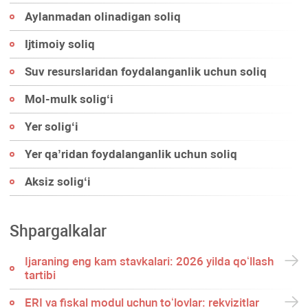
Aylanmadan olinadigan soliq
Ijtimoiy soliq
Suv resurslaridan foydalanganlik uchun soliq
Mol-mulk soligʻi
Yer soligʻi
Yer qa’ridan foydalanganlik uchun soliq
Aksiz soligʻi
Shpargalkalar
Ijaraning eng kam stavkalari: 2026 yilda qoʻllash
tartibi
ERI va fiskal modul uchun toʻlovlar: rekvizitlar