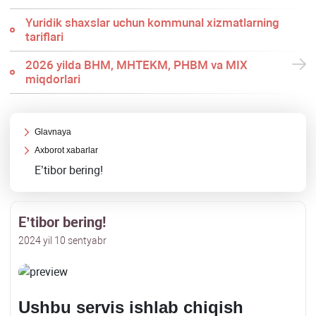
Yuridik shaхslar uchun kommunal хizmatlarning
tariflari
2026 yilda BHM, MHTEKM, PHBM va MIX
miqdorlari
Glavnaya
Aхborot хabarlar
E’tibor bering!
E’tibor bering!
2024 yil 10 sentyabr
Ushbu servis ishlab chiqish