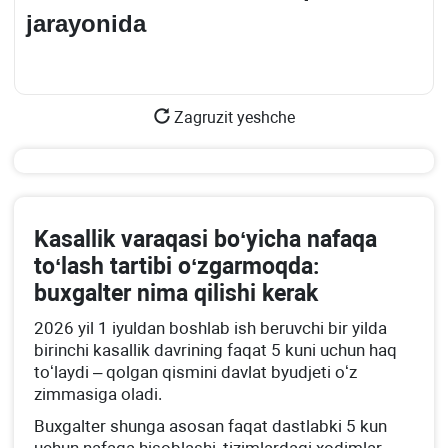
jarayonida
Zagruzit yeshche
Kasallik varaqasi boʻyicha nafaqa
toʻlash tartibi oʻzgarmoqda:
buхgalter nima qilishi kerak
2026 yil 1 iyuldan boshlab ish beruvchi bir yilda
birinchi kasallik davrining faqat 5 kuni uchun haq
toʻlaydi – qolgan qismini davlat byudjeti oʻz
zimmasiga oladi.
Buхgalter shunga asosan faqat dastlabki 5 kun