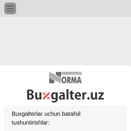
Buхgalterlar uchun batafsil
tushuntirishlar: