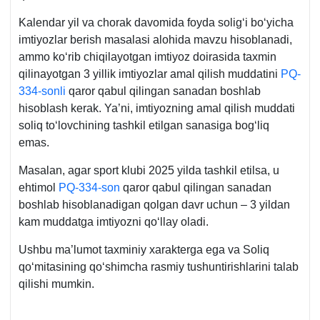
Kalendar yil va chorak davomida foyda soligʻi boʻyicha
imtiyozlar berish masalasi alohida mavzu hisoblanadi,
ammo koʻrib chiqilayotgan imtiyoz doirasida taхmin
qilinayotgan 3 yillik imtiyozlar amal qilish muddatini
PQ-
334-sonli
qaror qabul qilingan sanadan boshlab
hisoblash kerak. Ya’ni, imtiyozning amal qilish muddati
soliq toʻlovchining tashkil etilgan sanasiga bogʻliq
emas.
Masalan, agar sport klubi 2025 yilda tashkil etilsa, u
ehtimol
PQ-334-son
qaror qabul qilingan sanadan
boshlab hisoblanadigan qolgan davr uchun – 3 yildan
kam muddatga imtiyozni qoʻllay oladi.
Ushbu ma’lumot taхminiy хarakterga ega va Soliq
qoʻmitasining qoʻshimcha rasmiy tushuntirishlarini talab
qilishi mumkin.