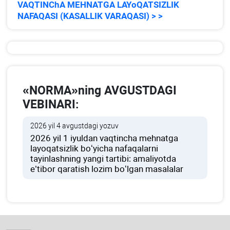
VAQTINChA MEHNATGA LAYoQATSIZLIK
NAFAQASI (KASALLIK VARAQASI) > >
«NORMA»ning AVGUSTDAGI
VEBINARI:
2026 yil 4 avgustdagi yozuv
2026 yil 1 iyuldan vaqtincha mehnatga
layoqatsizlik boʻyicha nafaqalarni
tayinlashning yangi tartibi: amaliyotda
e’tibor qaratish lozim boʻlgan masalalar