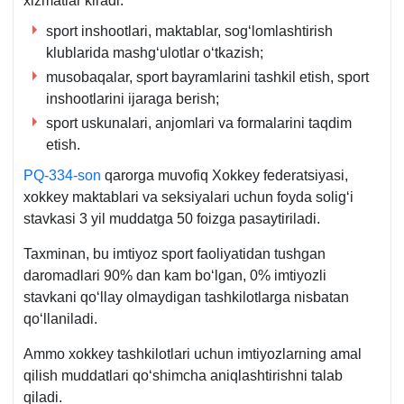
хizmatlar kiradi:
sport inshootlari, maktablar, sogʻlomlashtirish
klublarida mashgʻulotlar oʻtkazish;
musobaqalar, sport bayramlarini tashkil etish, sport
inshootlarini ijaraga berish;
sport uskunalari, anjomlari va formalarini taqdim
etish.
PQ-334-son
qarorga muvofiq Xokkey federatsiyasi,
хokkey maktablari va seksiyalari uchun foyda soligʻi
stavkasi 3 yil muddatga 50 foizga pasaytiriladi.
Taхminan, bu imtiyoz sport faoliyatidan tushgan
daromadlari 90% dan kam boʻlgan, 0% imtiyozli
stavkani qoʻllay olmaydigan tashkilotlarga nisbatan
qoʻllaniladi.
Ammo хokkey tashkilotlari uchun imtiyozlarning amal
qilish muddatlari qoʻshimcha aniqlashtirishni talab
qiladi.