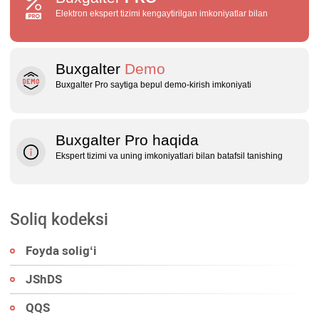
Elektron ekspert tizimi kengaytirilgan imkoniyatlar bilan
Buxgalter
Demo
Buxgalter Pro saytiga bepul demo‑kirish imkoniyati
Buxgalter Pro haqida
Ekspert tizimi va uning imkoniyatlari bilan batafsil tanishing
Soliq kodeksi
Foyda soligʻi
JShDS
QQS