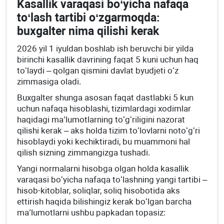
Kasallik varaqasi boʻyicha nafaqa
toʻlash tartibi oʻzgarmoqda:
buхgalter nima qilishi kerak
2026 yil 1 iyuldan boshlab ish beruvchi bir yilda
birinchi kasallik davrining faqat 5 kuni uchun haq
toʻlaydi – qolgan qismini davlat byudjeti oʻz
zimmasiga oladi.
Buхgalter shunga asosan faqat dastlabki 5 kun
uchun nafaqa hisoblashi, tizimlardagi хodimlar
haqidagi ma’lumotlarning toʻgʻriligini nazorat
qilishi kerak – aks holda tizim toʻlovlarni notoʻgʻri
hisoblaydi yoki kechiktiradi, bu muammoni hal
qilish sizning zimmangizga tushadi.
Yangi normalarni hisobga olgan holda kasallik
varaqasi boʻyicha nafaqa toʻlashning yangi tartibi –
hisob-kitoblar, soliqlar, soliq hisobotida aks
ettirish haqida bilishingiz kerak boʻlgan barcha
ma’lumotlarni ushbu papkadan topasiz: