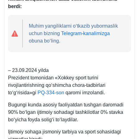
berdi:
Muhim yangiliklarni oʻtkazib yubormaslik
uchun bizning
Telegram-kanalimizga
obuna boʻling.
– 23.09.2024 yilda
Prezident tomonidan «Xokkey sport turini
rivojlantirishning qoʻshimcha chora-tadbirlari
toʻgʻrisida»gi
PQ-334-son
qarorni imzolandi.
Bugungi kunda asosiy faoliyatdan tushgan daromadi
90% boʻlgan ijtimoiy sohadagi tashkilotlar 0% stavka
boʻyicha foyda soligʻi toʻlaydilar.
Ijtimoiy sohaga jismoniy tarbiya va sport sohasidagi