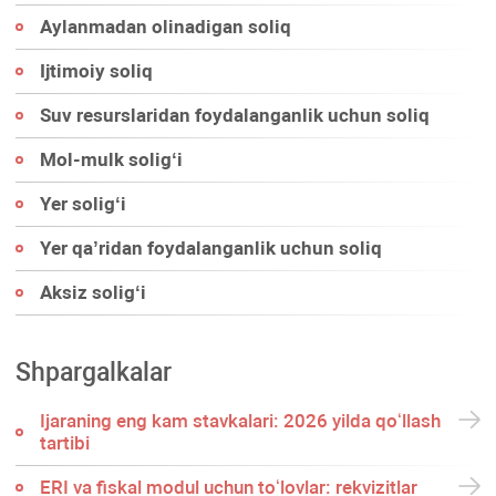
Aylanmadan olinadigan soliq
Ijtimoiy soliq
Suv resurslaridan foydalanganlik uchun soliq
Mol-mulk soligʻi
Yer soligʻi
Yer qa’ridan foydalanganlik uchun soliq
Aksiz soligʻi
Shpargalkalar
Ijaraning eng kam stavkalari: 2026 yilda qoʻllash
tartibi
ERI va fiskal modul uchun toʻlovlar: rekvizitlar