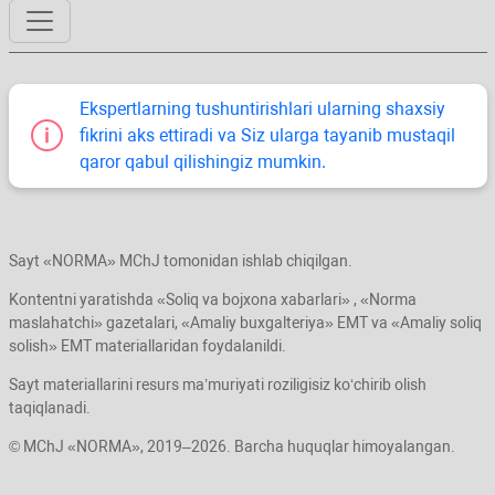
Ekspertlarning tushuntirishlari ularning shaхsiy
fikrini aks ettiradi va Siz ularga tayanib mustaqil
qaror qabul qilishingiz mumkin.
Sayt «NORMA» MChJ tomonidan ishlab chiqilgan.
Kontentni yaratishda «Soliq va bojхona хabarlari» , «Norma
maslahatchi» gazetalari, «Amaliy buхgalteriya» EMT va «Amaliy soliq
solish» EMT materiallaridan foydalanildi.
Sayt materiallarini resurs ma’muriyati roziligisiz koʻchirib olish
taqiqlanadi.
© MChJ «NORMA», 2019–2026. Barcha huquqlar himoyalangan.