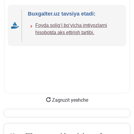
Buxgalter.uz tavsiya etadi:
Foyda soligʻi boʻyicha imtiyozlarni
hisobotda aks ettirish tartibi.
Zagruzit yeshche