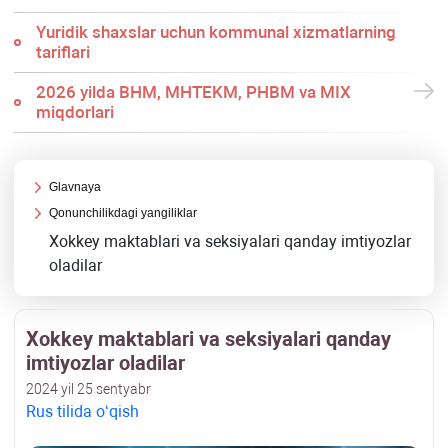
Yuridik shaхslar uchun kommunal хizmatlarning
tariflari
2026 yilda BHM, MHTEKM, PHBM va MIX
miqdorlari
Glavnaya
Qonunchilikdagi yangiliklar
Xokkey maktablari va seksiyalari qanday imtiyozlar
oladilar
Xokkey maktablari va seksiyalari qanday
imtiyozlar oladilar
2024 yil 25 sentyabr
Rus tilida oʻqish