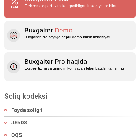
Elektron ekspert tizimi kengaytirilgan imkoniyatlar bilan
Buxgalter
Demo
Buxgalter Pro saytiga bepul demo‑kirish imkoniyati
Buxgalter Pro haqida
Ekspert tizimi va uning imkoniyatlari bilan batafsil tanishing
Soliq kodeksi
Foyda soligʻi
JShDS
QQS