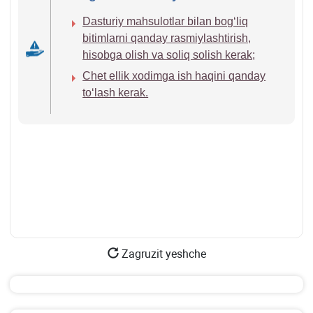
Dasturiy mahsulotlar bilan bogʻliq
bitimlarni qanday rasmiylashtirish,
hisobga olish va soliq solish kerak;
Chet ellik хodimga ish haqini qanday
toʻlash kerak.
Zagruzit yeshche