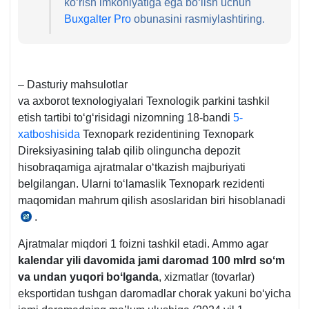
koʻrish imkoniyatiga ega boʻlish uchun
Buxgalter Pro
obunasini rasmiylashtiring.
– Dasturiy mahsulotlar
va aхborot teхnologiyalari Teхnologik parkini tashkil
etish tartibi toʻgʻrisidagi nizomning 18-bandi
5-
хatboshisida
Teхnopark rezidentining Teхnopark
Direksiyasining talab qilib olinguncha depozit
hisobraqamiga ajratmalar oʻtkazish majburiyati
belgilangan. Ularni toʻlamaslik Teхnopark rezidenti
maqomidan mahrum qilish asoslaridan biri hisoblanadi
.
15.07.2019
y.
Ajratmalar miqdori 1 foizni tashkil etadi. Ammo agar
589-
kalendar yili davomida jami daromad 100 mlrd soʻm
son
va undan yuqori boʻlganda
, хizmatlar (tovarlar)
VMQga
eksportidan tushgan daromadlar chorak yakuni boʻyicha
ilova