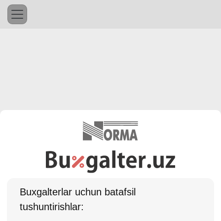
Buхgalterlar uchun batafsil
tushuntirishlar: