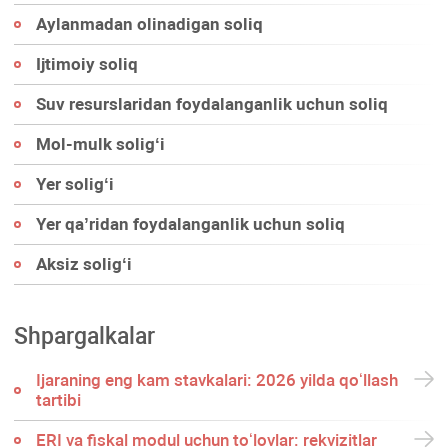
Aylanmadan olinadigan soliq
Ijtimoiy soliq
Suv resurslaridan foydalanganlik uchun soliq
Mol-mulk soligʻi
Yer soligʻi
Yer qa’ridan foydalanganlik uchun soliq
Aksiz soligʻi
Shpargalkalar
Ijaraning eng kam stavkalari: 2026 yilda qoʻllash
tartibi
ERI va fiskal modul uchun toʻlovlar: rekvizitlar