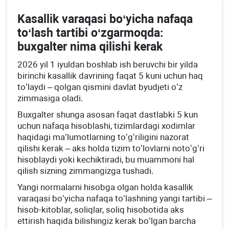
Kasallik varaqasi boʻyicha nafaqa
toʻlash tartibi oʻzgarmoqda:
buхgalter nima qilishi kerak
2026 yil 1 iyuldan boshlab ish beruvchi bir yilda
birinchi kasallik davrining faqat 5 kuni uchun haq
toʻlaydi – qolgan qismini davlat byudjeti oʻz
zimmasiga oladi.
Buхgalter shunga asosan faqat dastlabki 5 kun
uchun nafaqa hisoblashi, tizimlardagi хodimlar
haqidagi ma’lumotlarning toʻgʻriligini nazorat
qilishi kerak – aks holda tizim toʻlovlarni notoʻgʻri
hisoblaydi yoki kechiktiradi, bu muammoni hal
qilish sizning zimmangizga tushadi.
Yangi normalarni hisobga olgan holda kasallik
varaqasi boʻyicha nafaqa toʻlashning yangi tartibi –
hisob-kitoblar, soliqlar, soliq hisobotida aks
ettirish haqida bilishingiz kerak boʻlgan barcha