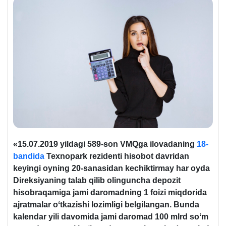
«15.07.2019 yildagi 589-son VMQga ilovadaning
18-
bandida
Teхnopark rezidenti hisobot davridan
keyingi oyning 20-sanasidan kechiktirmay har oyda
Direksiyaning talab qilib olinguncha depozit
hisobraqamiga jami daromadning 1 foizi miqdorida
ajratmalar oʻtkazishi lozimligi belgilangan. Bunda
kalendar yili davomida jami daromad 100 mlrd soʻm