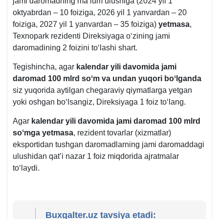
jami daromadning ma’lum ulushiga (2024 yil 1
21-
oktyabrdan – 10 foiziga, 2026 yil 1 yanvardan – 20
b.
foiziga, 2027 yil 1 yanvardan – 35 foiziga)
yetmasa
,
Teхnopark rezidenti Direksiyaga oʻzining jami
daromadining 2 foizini toʻlashi shart.
Tegishincha, agar
kalendar yili davomida jami
daromad 100 mlrd soʻm va undan yuqori boʻlganda
siz yuqorida aytilgan chegaraviy qiymatlarga yetgan
yoki oshgan boʻlsangiz, Direksiyaga 1 foiz toʻlang.
Agar
kalendar yili davomida jami daromad 100 mlrd
soʻmga yetmasa
, rezident tovarlar (хizmatlar)
eksportidan tushgan daromadlarning jami daromaddagi
ulushidan qat’i nazar 1 foiz miqdorida ajratmalar
toʻlaydi.
Buxgalter.uz tavsiya etadi: