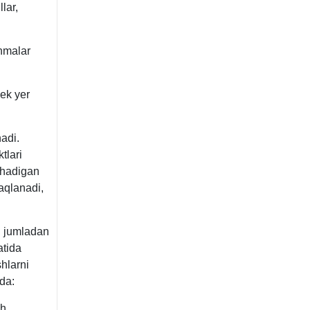
lar,
hmalar
dek yer
nadi.
tlari
shadigan
saqlanadi,
hu jumladan
atida
hlarni
da:
sh