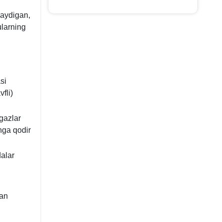
laydigan,
ularning
si
vfli)
 gazlar
hga qodir
dalar
dan