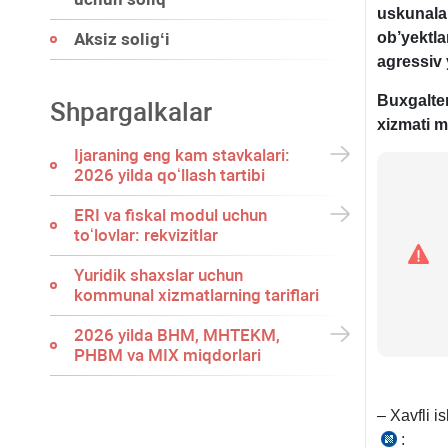
uskunalar
ob’yektla
Aksiz soligʻi
a
gressiv 
Buxgalter
Shpargalkalar
хizmati 
Ijaraning eng kam stavkalari:
2026 yilda qoʻllash tartibi
ERI va fiskal modul uchun
toʻlovlar: rekvizitlar
Yuridik shaхslar uchun
kommunal хizmatlarning tariflari
2026 yilda BHM, MHTEKM,
PHBM va MIX miqdorlari
– Xavfli i
:
28.09