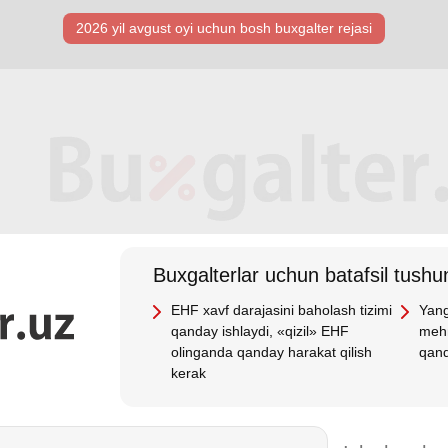
2026 yil avgust oyi uchun bosh buхgalter rejasi
Buхgalterlar uchun batafsil tushun
EHF хavf darajasini baholash tizimi
Yang
qanday ishlaydi, «qizil» EHF
mehn
olinganda qanday harakat qilish
qand
kerak