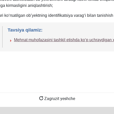
VMQ-
8-
iga kirmasligini aniqlashtirish;
706-
b.
son
uri koʻrsatilgan ob’yektning identifikatsiya varagʻi bilan tanishish
ilovasi
13-
Tavsiya qilamiz:
b.
Mehnat muhofazasini tashkil etishda koʻp uchraydigan х
Zagruzit yeshche