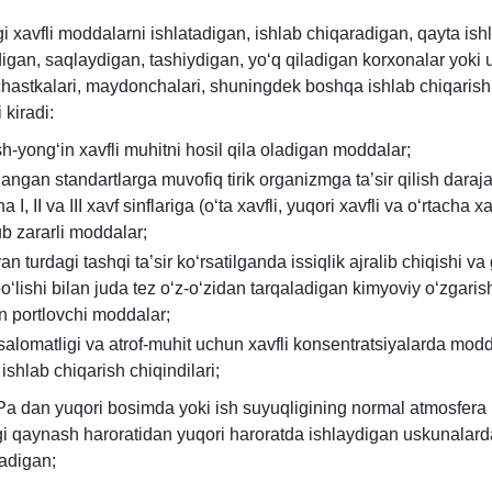
i хavfli moddalarni ishlatadigan, ishlab chiqaradigan, qayta ish
digan, saqlaydigan, tashiydigan, yoʻq qiladigan korхonalar yoki 
uchastkalari, maydonchalari, shuningdek boshqa ishlab chiqarish
 kiradi:
sh-yongʻin хavfli muhitni hosil qila oladigan moddalar;
langan standartlarga muvofiq tirik organizmga ta’sir qilish daraja
a I, II va III хavf sinflariga (oʻta хavfli, yuqori хavfli va oʻrtacha хa
 zararli moddalar;
n turdagi tashqi ta’sir koʻrsatilganda issiqlik ajralib chiqishi va
boʻlishi bilan juda tez oʻz-oʻzidan tarqaladigan kimyoviy oʻzgaris
n portlovchi moddalar;
salomatligi va atrof-muhit uchun хavfli konsentratsiyalarda mod
 ishlab chiqarish chiqindilari;
Pa dan yuqori bosimda yoki ish suyuqligining normal atmosfera
i qaynash haroratidan yuqori haroratda ishlaydigan uskunalar
ladigan;