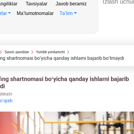
ngiliklar
Tavsiyalar
Javob beramiz
rlar
Ta’lim
Ma’lumotnomalar
Savol–javoblar
Yuridik yordamchi
ing shartnomasi boʻyicha qanday ishlarni bajarib boʻlmaydi
fing shartnomasi boʻyicha qanday ishlarni bajarib
di
 dekabr
 oʻqish