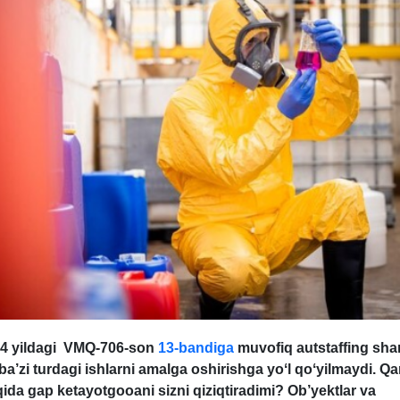
4 yil
dagi
VMQ-706-son
13-b
andi
ga
muvofiq autstaffing sha
ba’zi turdagi ishlarni amalga oshirishga yoʻl qoʻyilmaydi. Q
qida gap ket
ayotgooani sizni qiziqtiradimi
? Ob’yektlar va