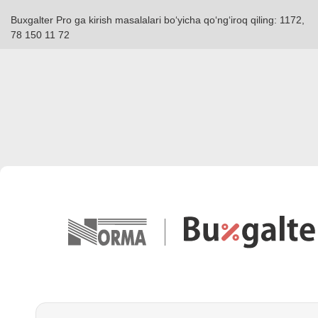
Buxgalter Pro ga kirish masalalari boʻyicha qoʻngʻiroq qiling: 1172,
78 150 11 72