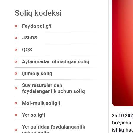
Soliq kodeksi
Foyda soligʻi
JShDS
QQS
Aylanmadan olinadigan soliq
Ijtimoiy soliq
Suv resurslaridan
foydalanganlik uchun soliq
Mol-mulk soligʻi
Yer soligʻi
25.10.202
boʻyicha 
Yer qa’ridan foydalanganlik
ishlar ha
uchun soliq