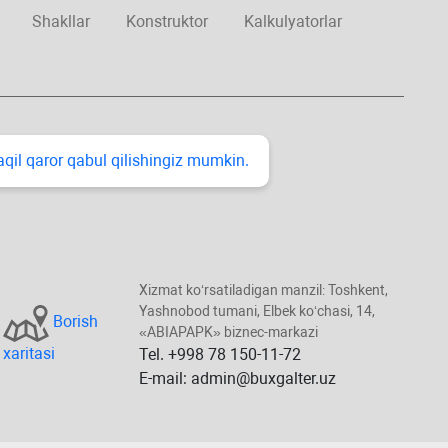
Shakllar
Konstruktor
Kalkulyatorlar
taqil qaror qabul qilishingiz mumkin.
Xizmat koʻrsatiladigan manzil: Toshkent,
Yashnobod tumani, Elbek koʻchasi, 14,
Borish
«ABIAPAPK» biznec-markazi
хaritasi
Tel. +998 78 150-11-72
E-mail: admin@buxgalter.uz