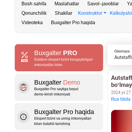
Bosh sahifa
Maslahatlar
Savol–javoblar
Ya
Konstruktor
Kalkulyato
Qonunchilik
Shakllar
Videoteka
Buxgalter Pro haqida
Buxgalter
PRO
Glavnaya
Autstaff
Elektron ekspert tizimi kengaytirilgan
imkoniyatlar bilan
Autstaf
Buxgalter
Demo
boʻlmay
Buxgalter Pro saytiga bepul
2024 yil 27
demo‑kirish imkoniyati
Rus tilida
Buxgalter Pro haqida
Ekspert tizimi va uning imkoniyatlari
bilan batafsil tanishing