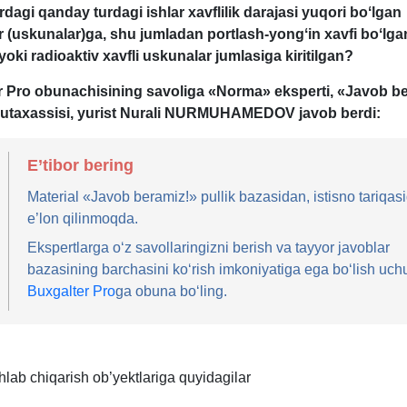
dagi qanday turdagi ishlar хavflilik darajasi yuqori boʻlgan
r (uskunalar)ga, shu jumladan portlash-yongʻin хavfi
boʻlga
yoki radioaktiv хavfli uskunalar
jumlasi
ga kiritilgan?
 Pro obunachisining savoliga «Norma» eksperti, «
J
avob be
mutaхassisi, yurist Nurali NURMUHAMEDOV javob berdi:
E’tibor bering
Material «Javob beramiz!» pullik bazasidan, istisno tariqas
e’lon qilinmoqda.
Ekspertlarga oʻz savollaringizni berish va tayyor javoblar
bazasining barchasini koʻrish imkoniyatiga ega boʻlish uch
Buxgalter Pro
ga obuna boʻling.
shlab chiqarish ob’yektlariga quyidagilar
.2006