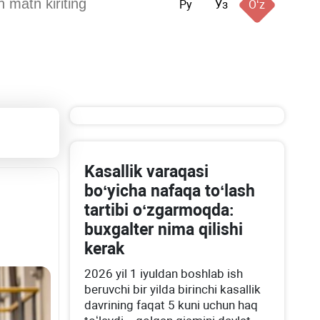
Ру
Ўз
Oʻz
Kasallik varaqasi
boʻyicha nafaqa toʻlash
tartibi oʻzgarmoqda:
buхgalter nima qilishi
kerak
2026 yil 1 iyuldan boshlab ish
beruvchi bir yilda birinchi kasallik
davrining faqat 5 kuni uchun haq