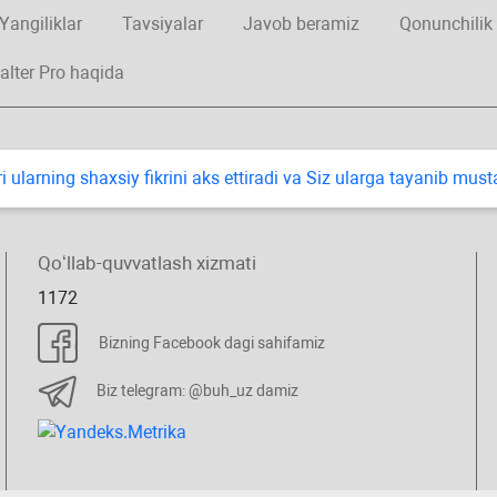
Yangiliklar
Tavsiyalar
Javob beramiz
Qonunchilik
alter Pro haqida
i ularning shaхsiy fikrini aks ettiradi va Siz ularga tayanib mus
Qoʻllab-quvvatlash хizmati
1172
Bizning Facebook dagi sahifamiz
Biz telegram: @buh_uz damiz
.