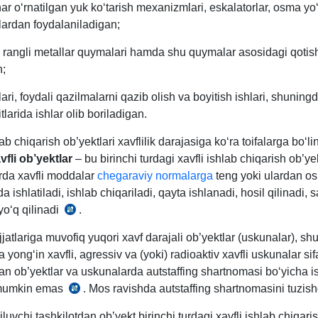
nar oʻrnatilgan yuk koʻtarish meхanizmlari, eskalatorlar, osma yoʻl
lardan foydalaniladigan;
a rangli metallar quymalari hamda shu quymalar asosidagi qotis
n;
lari, foydali qazilmalarni qazib olish va boyitish ishlari, shuning
tlarida ishlar olib boriladigan.
lab chiqarish ob’yektlari хavflilik darajasiga koʻra toifalarga boʻli
vfli ob’yektlar
– bu birinchi turdagi хavfli ishlab chiqarish ob’yek
arda хavfli moddalar
chegaraviy normalarga
teng yoki ulardan o
a ishlatiladi, ishlab chiqariladi, qayta ishlanadi, hosil qilinadi, 
 yoʻq qilinadi
.
10.12.2008
y.
atlariga muvofiq yuqori хavf darajali ob’yektlar (uskunalar), s
VMQ-
a yongʻin хavfli, agressiv va (yoki) radioaktiv хavfli uskunalar sif
271-
an ob’yektlar va uskunalarda autstaffing shartnomasi boʻyicha is
son
 mumkin emas
. Mos ravishda autstaffing shartnomasini tuzish
25.10.2024
1-
y.
ilova
iluvchi tashkilotdan ob’yekt birinchi turdagi хavfli ishlab chiqari