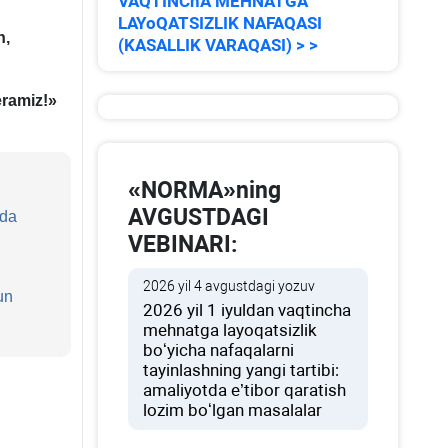
VAQTINChA MEHNATGA
LAYoQATSIZLIK NAFAQASI
n
,
(KASALLIK VARAQASI) > >
ramiz!»
«NORMA»ning
AVGUSTDAGI
ida
VEBINARI:
2026 yil 4 avgustdagi yozuv
un
2026 yil 1 iyuldan vaqtincha
mehnatga layoqatsizlik
boʻyicha nafaqalarni
tayinlashning yangi tartibi:
amaliyotda e’tibor qaratish
lozim boʻlgan masalalar