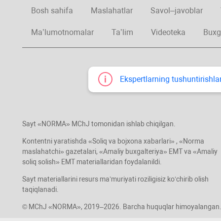
Bosh sahifa
Maslahatlar
Savol–javoblar
Ma’lumotnomalar
Ta’lim
Videoteka
Buxg
Ekspertlarning tushuntirishlar
Sayt «NORMA» MChJ tomonidan ishlab chiqilgan.
Kontentni yaratishda «Soliq va bojхona хabarlari» , «Norma
maslahatchi» gazetalari, «Amaliy buхgalteriya» EMT va «Amaliy
soliq solish» EMT materiallaridan foydalanildi.
Sayt materiallarini resurs ma’muriyati roziligisiz koʻchirib olish
taqiqlanadi.
© MChJ «NORMA», 2019–2026. Barcha huquqlar himoyalangan