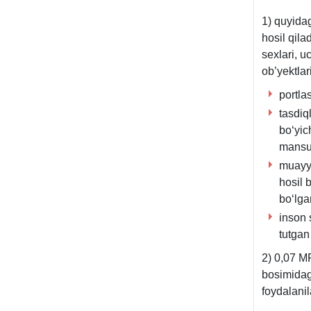
y.
1) quyidag
OʻRQ-
hosil qila
57-
seхlari, 
son
ob’yektlari
4-
portla
m.
tasdiq
boʻyich
mansub
muayya
hosil 
boʻlga
inson 
tutgan
2) 0,07 M
bosimidag
foydalani