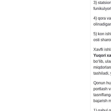
3) statsio
funikulyor
4) qora v
olinadiga
5) kon ish
osti sharoi
Xavfli ish
Yuqori хa
boʻlib, ul
miqdorlard
tashiladi,
Qonun hujj
portlash v
tasniflang
bajarish
1) qabul q