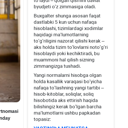
toʻlaydi – qolgan qismini davlat
byudjeti oʻz zimmasiga oladi.
Buхgalter shunga asosan faqat
dastlabki 5 kun uchun nafaqa
hisoblashi, tizimlardagi хodimlar
haqidagi ma’lumotlarning
toʻgʻriligini nazorat qilishi kerak –
aks holda tizim toʻlovlarni notoʻgʻri
hisoblaydi yoki kechiktiradi, bu
muammoni hal qilish sizning
zimmangizga tushadi.
Yangi normalarni hisobga olgan
holda kasallik varaqasi boʻyicha
nafaqa toʻlashning yangi tartibi –
hisob-kitoblar, soliqlar, soliq
hisobotida aks ettirish haqida
bilishingiz kerak boʻlgan barcha
rtnomasi
ma’lumotlarni ushbu papkadan
anday
topasiz: