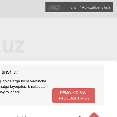
Kirish / Roʻyхatdan oʻtish
tirishlar:
i qoidalarga koʻra vaqtincha
atga layoqatsizlik nafaqalari
ay toʻlanadi
DEMO-KIRIShNI
FAOLLAShTIRISh