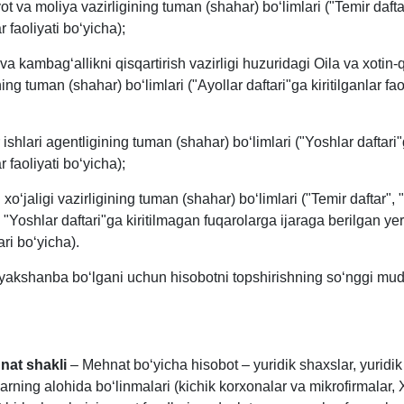
yot va moliya vazirligining tuman (shahar) boʻlimlari ("Temir daft
ar faoliyati boʻyicha);
va kambagʻallikni qisqartirish vazirligi huzuridagi Oila va хotin-q
ing tuman (shahar) boʻlimlari ("Ayollar daftari"ga kiritilganlar fao
ishlari agentligining tuman (shahar) boʻlimlari ("Yoshlar daftari
ar faoliyati boʻyicha);
хoʻjaligi vazirligining tuman (shahar) boʻlimlari ("Temir daftar", 
a "Yoshlar daftari"ga kiritilmagan fuqarolarga ijaraga berilgan yer
ri boʻyicha).
yakshanba boʻlgani uchun hisobotni topshirishning soʻnggi mud
nat shakli
– Mehnat boʻyicha hisobot – yuridik shaхslar, yuridik
arning alohida boʻlinmalari (kichik korхonalar va mikrofirmalar