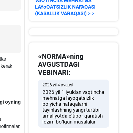
VAQTINChA MEHNATGA
LAYoQATSIZLIK NAFAQASI
(KASALLIK VARAQASI) > >
«NORMA»ning
lar
AVGUSTDAGI
 kerak
VEBINARI:
2026 yil 4 avgust
2026 yil 1 iyuldan vaqtincha
mehnatga layoqatsizlik
gi oyning
boʻyicha nafaqalarni
tayinlashning yangi tartibi:
amaliyotda e’tibor qaratish
u
lozim boʻlgan masalalar
rofirmalar,