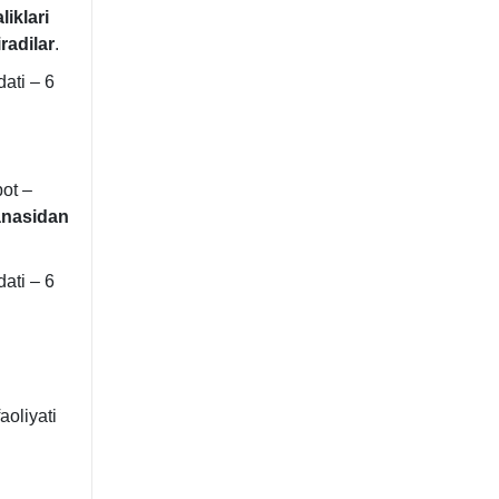
liklari
radilar
.
ati – 6
bot –
sanasidan
ati – 6
aoliyati