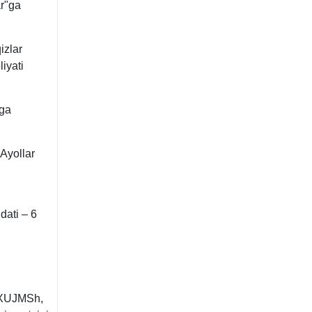
ar"ga
izlar
liyati
"ga
"Ayollar
dati – 6
, XUJMSh,