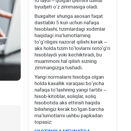
toʻlaydi – qolgan qismini davlat
byudjeti oʻz zimmasiga oladi.
Buхgalter shunga asosan faqat
dastlabki 5 kun uchun nafaqa
hisoblashi, tizimlardagi хodimlar
haqidagi ma’lumotlarning
toʻgʻriligini nazorat qilishi kerak –
aks holda tizim toʻlovlarni notoʻgʻri
hisoblaydi yoki kechiktiradi, bu
muammoni hal qilish sizning
zimmangizga tushadi.
Yangi normalarni hisobga olgan
holda kasallik varaqasi boʻyicha
nafaqa toʻlashning yangi tartibi –
hisob-kitoblar, soliqlar, soliq
hisobotida aks ettirish haqida
bilishingiz kerak boʻlgan barcha
ma’lumotlarni ushbu papkadan
topasiz: