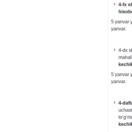
4-fx s
hisob
5 yanvar 
yanvar.
4-dx s
mahall
kechik
5 yanvar 
yanvar.
4-daft
uchast
toʻgʻr
kechik