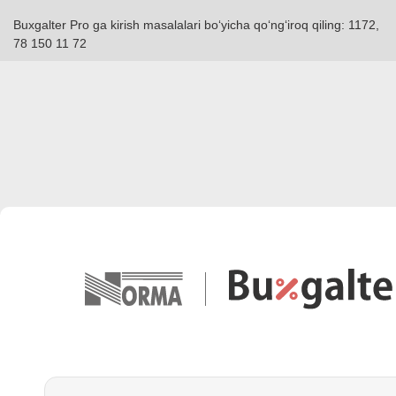
Buxgalter Pro ga kirish masalalari boʻyicha qoʻngʻiroq qiling: 1172,
78 150 11 72