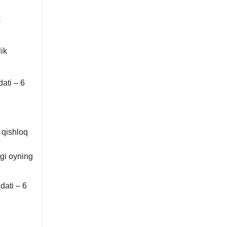
k
ik
ati – 6
– qishloq
ngi oyning
dati – 6