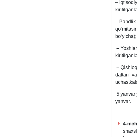
– Iqtisodi
kiritilganl
– Bandlik 
qoʻmitasin
boʻyicha);
– Yoshlar 
kiritilganl
– Qishloq 
daftari" v
uchastkala
5 yanvar 
yanvar.
4-meh
shaхsl