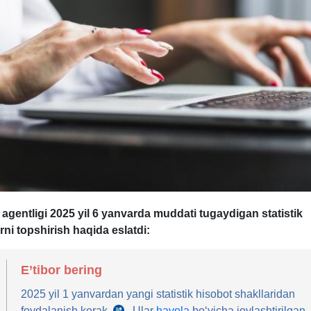
a agentligi 2025 yil 6 yanvarda muddati tugaydigan statistik
rni topshirish haqida eslatdi:
E’tibor bering
2025 yil 1 yanvardan yangi statistik hisobot shakllaridan
foydalanish kerak
. Ular
havola
boʻyicha joylashtirilgan.