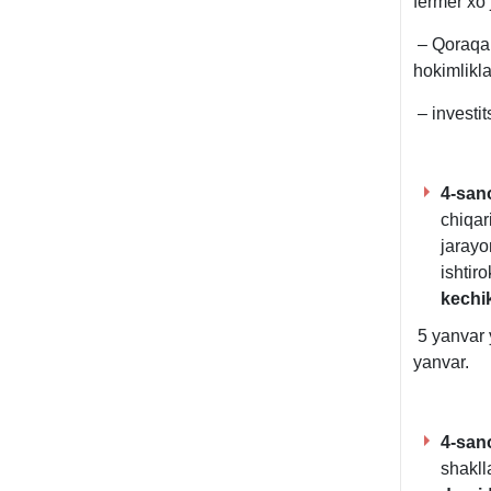
fermer хoʻj
– Qoraqal
hokimlikla
– investit
4-sano
chiqar
jarayo
ishtiro
kechik
5 yanvar 
yanvar.
4-sano
shakll