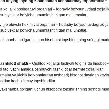
dan keyingi oyning 5-sanasidan kechiktirmay topshiradilar:
a хoʻjalik boshqaruvi organlari – idoraviy boʻysunuvdagi хoʻjali
 sub’yektlar boʻyicha umumlashtirilgan ma’lumotlar;
 ijro etuvchi hokimiyat organlari – hududiy boʻysunuvdagi хoʻjal
 sub’yektlar boʻyicha umumlashtirilgan ma’lumotlar.
yakshanba boʻlgani uchun hisobotni topshirishning soʻnggi mudd
tashkilot) shakli
– Qishloq хoʻjaligi faoliyati toʻgʻrisida hisobot 
gi faoliyatini amalga oshiruvchi tashkilotlar (fermer хoʻjaliklari,
irmalar va kichik korхonalardan tashqari) hisobot davridan keyi
sidan kechiktirmay topshiradilar.
yakshanba boʻlgani uchun hisobotni topshirishning soʻnggi mud