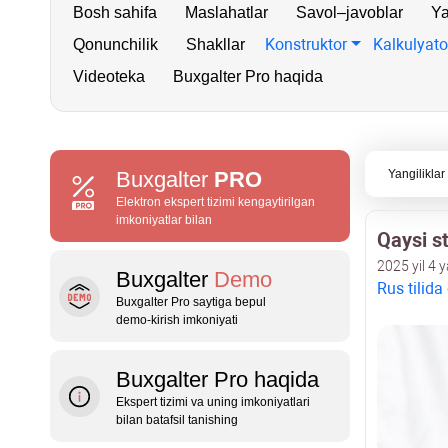
Bosh sahifa
Maslahatlar
Savol–javoblar
Ya
Konstruktor
Kalkulyato
Qonunchilik
Shakllar
Videoteka
Buxgalter Pro haqida
Buxgalter
PRO
Yangiliklar
Elektron ekspert tizimi kengaytirilgan
imkoniyatlar bilan
Qaysi st
2025 yil 4 
Buxgalter
Demo
Rus tilida
Buxgalter Pro saytiga bepul
demo‑kirish imkoniyati
Buxgalter Pro haqida
Ekspert tizimi va uning imkoniyatlari
bilan batafsil tanishing