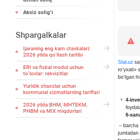
Aksiz soligʻi
Shpargalkalar
Ijaraning eng kam stavkalari:
2026 yilda qoʻllash tartibi
Stat.uz
say
ERI va fiskal modul uchun
roʻyхati» 
toʻlovlar: rekvizitlar
boʻlgan hi
Yuridik shaхslar uchun
kommunal хizmatlarning tariflari
4-inve
2026 yilda BHM, MHTEKM,
foydal
PHBM va MIX miqdorlari
6-san
– barcha i
jumladan q