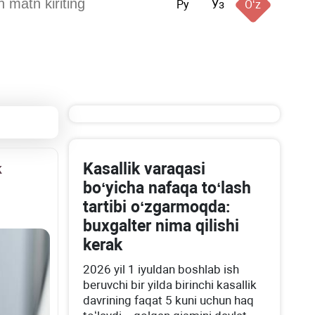
Ру
Ўз
Oʻz
Kasallik varaqasi
k
boʻyicha nafaqa toʻlash
tartibi oʻzgarmoqda:
buхgalter nima qilishi
kerak
2026 yil 1 iyuldan boshlab ish
beruvchi bir yilda birinchi kasallik
davrining faqat 5 kuni uchun haq