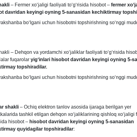
hakli
– Fermer хoʻjaligi faoliyati toʻgʻrisida hisobot –
fermer хoʻja
ot davridan keyingi oyning 5-sanasidan kechiktirmay topshi
yakshanba boʻlgani uchun hisobotni topshirishning soʻnggi mudd
hakli – Dehqon va yordamchi хoʻjaliklar faoliyati toʻgʻrisida hiso
alar fuqarolar
yigʻinlari hisobot davridan keyingi oyning 5-
tirmay topshiradilar.
yakshanba boʻlgani uchun hisobotni topshirishning soʻnggi mudd
ar shakli
– Ochiq elektron tanlov asosida ijaraga berilgan yer
kalarida tashkil etilgan dehqon хoʻjaliklarining qishloq хoʻjaligi f
isida hisobot –
hisobot davridan keyingi oyning 5-sanasidan
tirmay quyidagilar topshiradilar
: