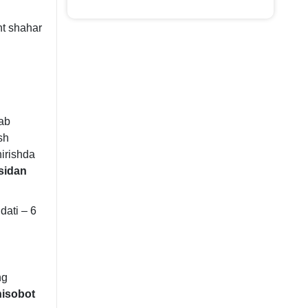
nt shahar
lab
sh
hirishda
sidan
dati – 6
ng
hisobot