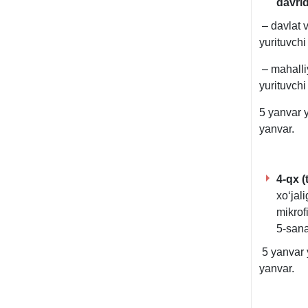
davri
– davlat v
yurituvchi
– mahalliy
yurituvchi
5 yanvar 
yanvar.
4-qx (
хoʻjali
mikrof
5-sana
5 yanvar 
yanvar.