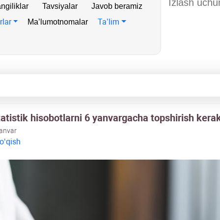
ngiliklar
Tavsiyalar
Javob beramiz
rlar
Ta’lim
Ma’lumotnomalar
atistik hisobotlarni 6 yanvargacha topshirish kera
yanvar
 oʻqish