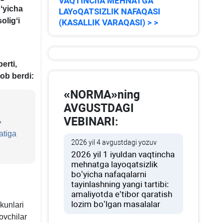
VAQTINChA MEHNATGA
ʻyicha
LAYoQATSIZLIK NAFAQASI
oligʻi
(KASALLIK VARAQASI) > >
erti,
ob berdi:
«NORMA»ning
AVGUSTDAGI
VEBINARI:
»
atiga
2026 yil 4 avgustdagi yozuv
2026 yil 1 iyuldan vaqtincha
mehnatga layoqatsizlik
boʻyicha nafaqalarni
tayinlashning yangi tartibi:
amaliyotda e’tibor qaratish
lozim boʻlgan masalalar
kunlari
ovchilar