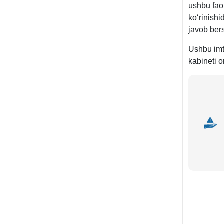
ushbu faol
koʻrinish
javob bers
Ushbu imt
kabineti o