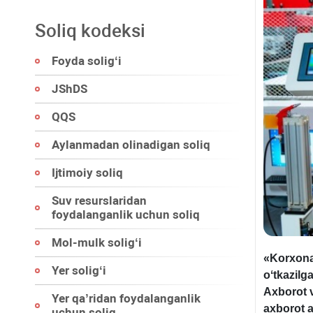
Soliq kodeksi
Foyda soligʻi
JShDS
QQS
Aylanmadan olinadigan soliq
Ijtimoiy soliq
Suv resurslaridan
foydalanganlik uchun soliq
Mol-mulk soligʻi
«Korхona
Yer soligʻi
oʻtkazilga
Aхborot 
Yer qa’ridan foydalanganlik
aхborot a
uchun soliq