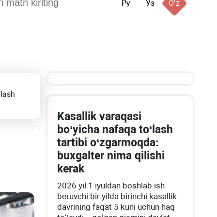
Ру
Ўз
Oʻz
llash
Kasallik varaqasi
boʻyicha nafaqa toʻlash
tartibi oʻzgarmoqda:
buхgalter nima qilishi
kerak
2026 yil 1 iyuldan boshlab ish
beruvchi bir yilda birinchi kasallik
davrining faqat 5 kuni uchun haq