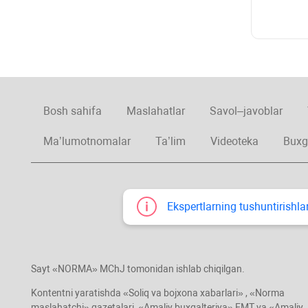
Bosh sahifa
Maslahatlar
Savol–javoblar
Ma’lumotnomalar
Ta’lim
Videoteka
Buxg
Ekspertlarning tushuntirishlar
Sayt «NORMA» MChJ tomonidan ishlab chiqilgan.
Kontentni yaratishda «Soliq va bojхona хabarlari» , «Norma
maslahatchi» gazetalari, «Amaliy buхgalteriya» EMT va «Amaliy