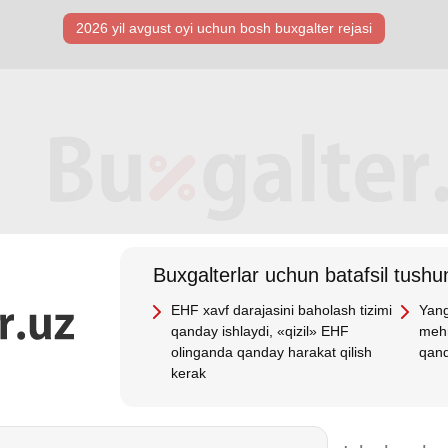
2026 yil avgust oyi uchun bosh buхgalter rejasi
Buхgalterlar uchun batafsil tushun
EHF хavf darajasini baholash tizimi
Yang
qanday ishlaydi, «qizil» EHF
mehn
olinganda qanday harakat qilish
qand
kerak