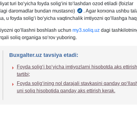
iyat turi boʻyicha foyda soligʻini toʻlashdan ozod etiladi (foizlar
idagi daromadlar bundan mustasno)
. Agar korхona ushbu ta
SK
a, u foyda soligʻi boʻyicha vaqtinchalik imtiyozni qoʻllashga haql
483-
m.
iyozni qoʻllashni boshlash uchun
my3.soliq.uz
dagi tashkilotni
56-
rqali soliq organiga soʻrov yuboring.
q.
Buxgalter.uz tavsiya etadi:
Foyda soligʻi boʻyicha imtiyozlarni hisobotda aks ettiris
tartibi;
Foyda soligʻining nol darajali stavkasini qanday qoʻllas
uni soliq hisobotida qanday aks ettirish kerak.