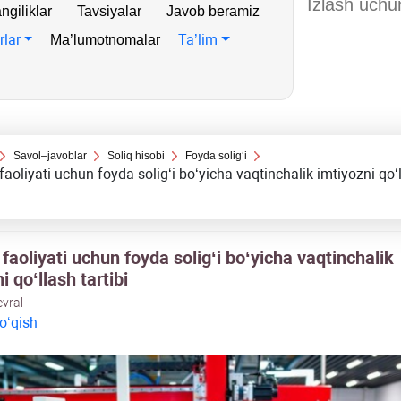
ngiliklar
Tavsiyalar
Javob beramiz
rlar
Ta’lim
Ma’lumotnomalar
Savol–javoblar
Soliq hisobi
Foyda soligʻi
aoliyati uchun foyda soligʻi boʻyicha vaqtinchalik imtiyozni qoʻ
aoliyati uchun foyda soligʻi boʻyicha vaqtinchalik
i qoʻllash tartibi
evral
 oʻqish