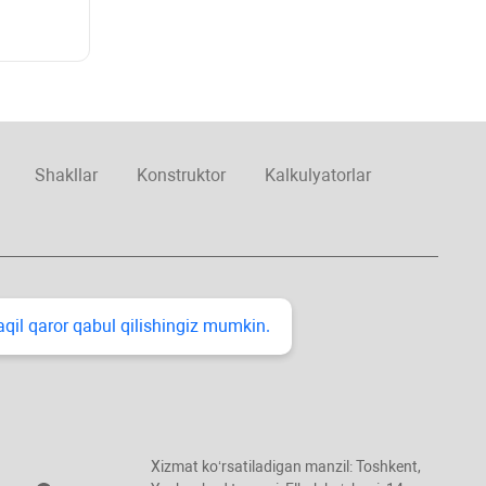
Shakllar
Konstruktor
Kalkulyatorlar
taqil qaror qabul qilishingiz mumkin.
Xizmat koʻrsatiladigan manzil: Toshkent,