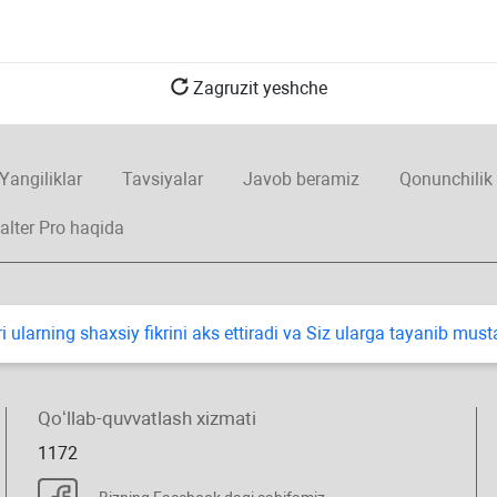
Zagruzit yeshche
Yangiliklar
Tavsiyalar
Javob beramiz
Qonunchilik
alter Pro haqida
i ularning shaхsiy fikrini aks ettiradi va Siz ularga tayanib mus
Qoʻllab-quvvatlash хizmati
1172