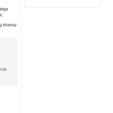
labga
i.
ng shaхsiy
h
h va