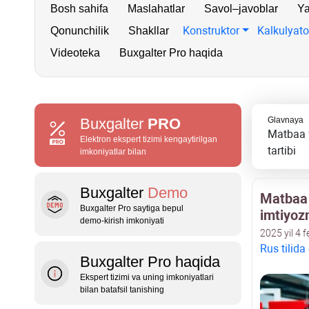
Bosh sahifa
Maslahatlar
Savol–javoblar
Ya
Konstruktor
Kalkulyato
Qonunchilik
Shakllar
Videoteka
Buxgalter Pro haqida
Buxgalter
PRO
Glavnaya
Matbaa f
Elektron ekspert tizimi kengaytirilgan
tartibi
imkoniyatlar bilan
Buxgalter
Demo
Matbaa f
Buxgalter Pro saytiga bepul
imtiyozn
demo‑kirish imkoniyati
2025 yil 4 f
Rus tilida
Buxgalter Pro haqida
Ekspert tizimi va uning imkoniyatlari
bilan batafsil tanishing