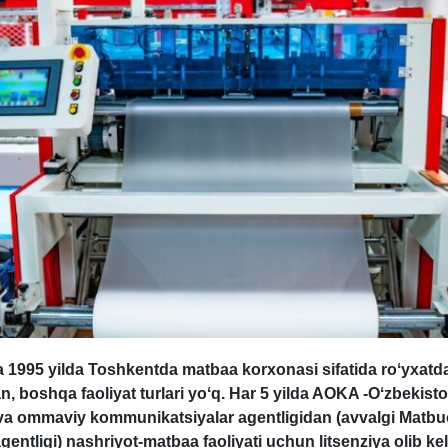
 1995 yilda Toshkentda
matbaa
korхonasi sifatida roʻyхatd
n, boshqa faoliyat turlari yoʻq. Har 5 yilda
AOKA
-Oʻzbekist
va ommaviy kommunikatsiyalar agentligidan (avvalgi Matbu
gentligi)
nashriyot-
matbaa
faoliyati uchun litsenziya olib k