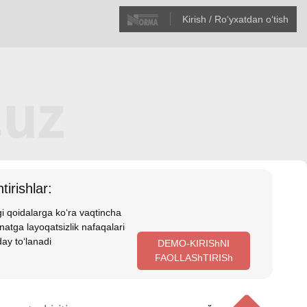
Kirish / Roʻyхatdan oʻtish
tirishlar:
i qoidalarga koʻra vaqtincha
atga layoqatsizlik nafaqalari
ay toʻlanadi
DEMO-KIRIShNI
FAOLLAShTIRISh