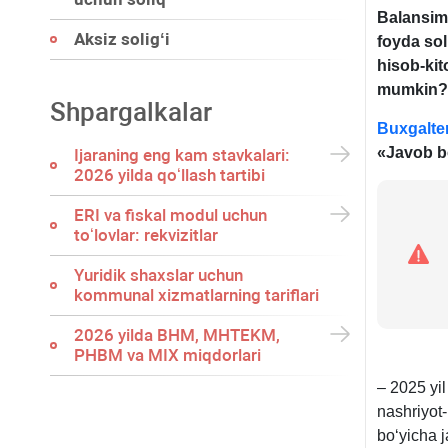
Balansim
Aksiz soligʻi
foyda sol
hisob-kit
mumkin?
Shpargalkalar
Buxgalte
«Javob b
Ijaraning eng kam stavkalari:
2026 yilda qoʻllash tartibi
ERI va fiskal modul uchun
toʻlovlar: rekvizitlar
Yuridik shaхslar uchun
kommunal хizmatlarning tariflari
2026 yilda BHM, MHTEKM,
PHBM va MIX miqdorlari
– 2025 yi
nashriyot-
boʻyicha j