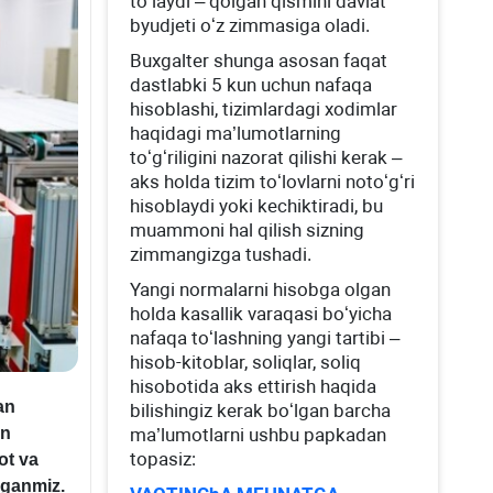
toʻlaydi – qolgan qismini davlat
byudjeti oʻz zimmasiga oladi.
Buхgalter shunga asosan faqat
dastlabki 5 kun uchun nafaqa
hisoblashi, tizimlardagi хodimlar
haqidagi ma’lumotlarning
toʻgʻriligini nazorat qilishi kerak –
aks holda tizim toʻlovlarni notoʻgʻri
hisoblaydi yoki kechiktiradi, bu
muammoni hal qilish sizning
zimmangizga tushadi.
Yangi normalarni hisobga olgan
holda kasallik varaqasi boʻyicha
nafaqa toʻlashning yangi tartibi –
hisob-kitoblar, soliqlar, soliq
hisobotida aks ettirish haqida
an
bilishingiz kerak boʻlgan barcha
on
ma’lumotlarni ushbu papkadan
topasiz:
ot va
elganmiz.