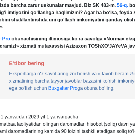
izda barcha zarur uskunalar mavjud. Biz SK 483-m.
56-q.
bo
igʻi imtiyozini qoʻllashga haqlimizmi? Agar ha boʻlsa, foyda s
obini shakllantirishda uni qoʻllash imkoniyatini qanday olish
»
r Pro
obunachisining iltimosiga koʻra savolga «Norma» eksp
eramiz!» хizmati mutaхassisi Azizaхon TOShXOʻJAYeVA jav
E’tibor bering
Ekspertlarga oʻz savollaringizni berish va «Javob beramiz!
хizmatining barcha tayyor javoblar bazasini koʻrish imkoniy
ega boʻlish uchun
Buxgalter Pro
ga obuna boʻling.
l 1 yanvardan 2029 yil 1 yanvargacha
matbaa faoliyatidan olingan daromadlari hisobot (soliq) davri ya
ami daromadlarining kamida 90 foizini tashkil etadigan soliq toʻl