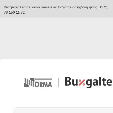
Buxgalter Pro ga kirish masalalari boʻyicha qoʻngʻiroq qiling: 1172,
78 150 11 72