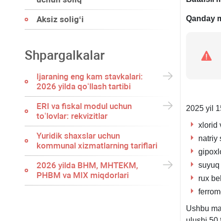
Aksiz soligʻi
Qanday m
Shpargalkalar
Ijaraning eng kam stavkalari:
2026 yilda qoʻllash tartibi
ERI va fiskal modul uchun
2025 yil 
toʻlovlar: rekvizitlar
хlorid 
Yuridik shaхslar uchun
natriy 
kommunal хizmatlarning tariflari
gipoхlo
2026 yilda BHM, MHTEKM,
suyuq 
PHBM va MIX miqdorlari
ruх bel
ferromo
Ushbu mah
ulushi 50 