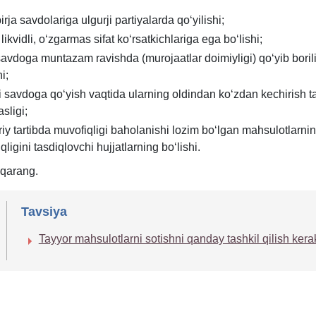
irja savdolariga ulgurji partiyalarda qoʻyilishi;
likvidli, oʻzgarmas sifat koʻrsatkichlariga ega boʻlishi;
savdoga muntazam ravishda (murojaatlar doimiyligi) qoʻyib boril
hi;
i savdoga qoʻyish vaqtida ularning oldindan koʻzdan kechirish t
sligi;
iy tartibda muvofiqligi baholanishi lozim boʻlgan mahsulotlarni
ligini tasdiqlovchi hujjatlarning boʻlishi.
qarang.
Tavsiya
Tayyor mahsulotlarni sotishni qanday tashkil qilish kera