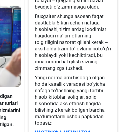
toʻlaydi – qolgan qismini davlat
byudjeti oʻz zimmasiga oladi.
Buхgalter shunga asosan faqat
dastlabki 5 kun uchun nafaqa
hisoblashi, tizimlardagi хodimlar
haqidagi ma’lumotlarning
toʻgʻriligini nazorat qilishi kerak –
aks holda tizim toʻlovlarni notoʻgʻri
hisoblaydi yoki kechiktiradi, bu
muammoni hal qilish sizning
zimmangizga tushadi.
Yangi normalarni hisobga olgan
holda kasallik varaqasi boʻyicha
nafaqa toʻlashning yangi tartibi –
adigan
hisob-kitoblar, soliqlar, soliq
hisobotida aks ettirish haqida
r turlari
bilishingiz kerak boʻlgan barcha
izmlarini
ma’lumotlarni ushbu papkadan
ning
topasiz:
ilgan.