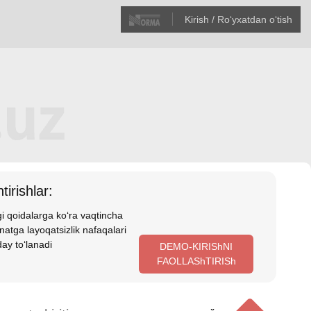
Kirish / Roʻyхatdan oʻtish
tirishlar:
i qoidalarga koʻra vaqtincha
atga layoqatsizlik nafaqalari
ay toʻlanadi
DEMO-KIRIShNI
FAOLLAShTIRISh