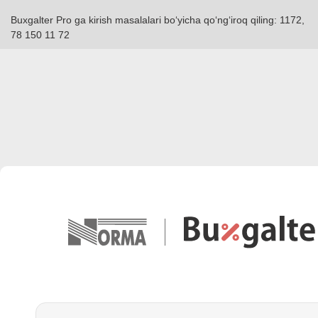
Buxgalter Pro ga kirish masalalari boʻyicha qoʻngʻiroq qiling: 1172,
78 150 11 72