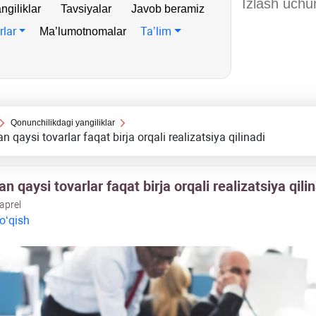
ngiliklar
Tavsiyalar
Javob beramiz
rlar
Ta’lim
Ma’lumotnomalar
Qonunchilikdagi yangiliklar
n qaysi tovarlar faqat birja orqali realizatsiya qilinadi
an qaysi tovarlar faqat birja orqali realizatsiya qili
 aprel
 oʻqish