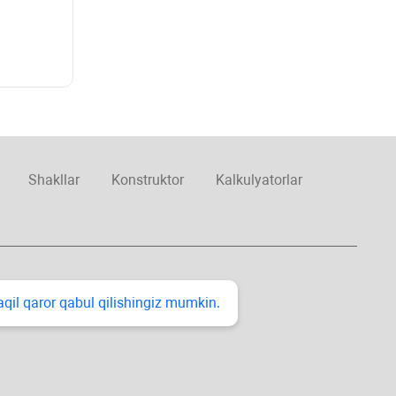
Shakllar
Konstruktor
Kalkulyatorlar
taqil qaror qabul qilishingiz mumkin.