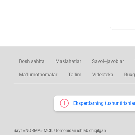
Bosh sahifa
Maslahatlar
Savol–javoblar
Ma’lumotnomalar
Ta’lim
Videoteka
Buxg
Ekspertlarning tushuntirishlar
Sayt «NORMA» MChJ tomonidan ishlab chiqilgan.