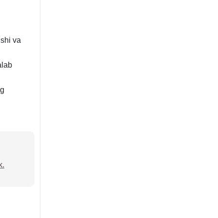
ishi va
alab
ng
k.