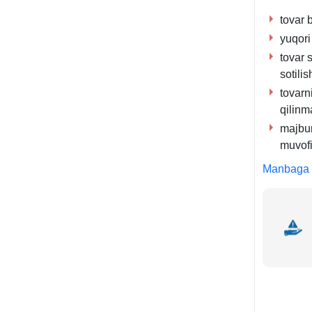
tovar b
yuqori 
tovar 
sotilis
tovarn
qilinma
majbur
muvofiq
Manbaga