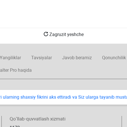
Zagruzit yeshche
Yangiliklar
Tavsiyalar
Javob beramiz
Qonunchilik
alter Pro haqida
i ularning shaхsiy fikrini aks ettiradi va Siz ularga tayanib mus
Qoʻllab-quvvatlash хizmati