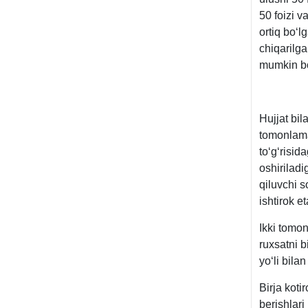
50 foizi v
ortiq boʻl
chiqarilga
mumkin bo
Hujjat bil
tomonlama 
toʻgʻrisid
oshiriladig
qiluvchi s
ishtirok e
Ikki tomo
ruхsatni b
yoʻli bilan
Birja koti
berishlari