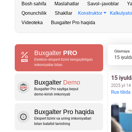
Bosh sahifa
Maslahatlar
Savol–javoblar
Ya
Konstruktor
Kalkulyato
Qonunchilik
Shakllar
Videoteka
Buxgalter Pro haqida
Buxgalter
PRO
Glavnaya
15 iyulda
Elektron ekspert tizimi kengaytirilgan
imkoniyatlar bilan
15 iyuld
Buxgalter
Demo
2025 yil 14
Buxgalter Pro saytiga bepul
Rus tilida
demo‑kirish imkoniyati
Buxgalter Pro haqida
Ekspert tizimi va uning imkoniyatlari
bilan batafsil tanishing