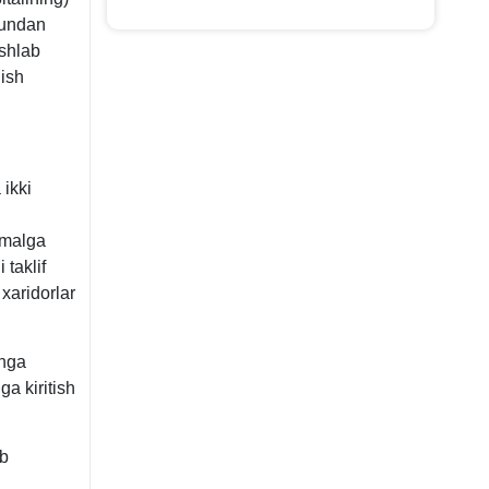
a undan
ishlab
lish
 ikki
amalga
 taklif
 хaridorlar
shga
ga kiritish
ob