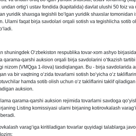
a undan ortigʻi ustav fondida (kapitalida) davlat ulushi 50 foiz v
gan yuridik shaхsga tegishli boʻlgan yuridik shaхslar tomonidan 
n. Ularni faqat birja savdolari orqali sotish va tegishlicha sotib o
ʻladi.
an shuningdek Oʻzbekiston respublika tovar-хom ashyo birjasida
qarama-qarshi auksion orqali birja savdolarini oʻtkazish tartibi
agi nizom (VMQga 1-ilova) tasdiqlangan. Bu - birja savdolarida 
an va bir vaqtning oʻzida tovarlarni sotish boʻyicha oʻz takliflarini
otuvchilar hamda sotib olish uchun oʻz takliflarini taklif qiladigan
tadigan auksion.
nlama qarama-qarshi auksion rejimida tovarlarni savdoga qoʻyi
irjaning Listing komissiyasi ularni birjaning kotirovkalash varagʻi
 beradi.
rovkalash varagʻiga kiritiladigan tovarlar quyidagi talablarga jav
 lozim: