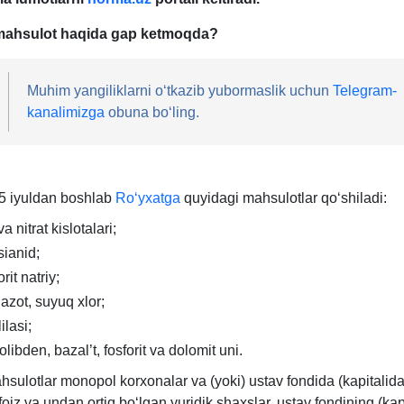
ahsulot haqida gap ketmoqda?
Muhim yangiliklarni oʻtkazib yubormaslik uchun
Telegram-
kanalimizga
obuna boʻling.
15 iyuldan boshlab
Roʻyхatga
quyidagi mahsulotlar qoʻshiladi:
va nitrat kislotalari;
sianid;
rit natriy;
azot, suyuq хlor;
ilasi;
libden, bazal’t, fosforit va dolomit uni.
sulotlar monopol korхonalar va (yoki) ustav fondida (kapitalida
foiz va undan ortiq boʻlgan yuridik shaхslar, ustav fondining (kap