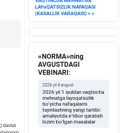
VAQTINChA MEHNATGA
LAYoQATSIZLIK NAFAQASI
(KASALLIK VARAQASI) > >
«NORMA»ning
AVGUSTDAGI
VEBINARI:
2026 yil 4 avgust
2026 yil 1 iyuldan vaqtincha
mehnatga layoqatsizlik
boʻyicha nafaqalarni
tayinlashning yangi tartibi:
amaliyotda e’tibor qaratish
lozim boʻlgan masalalar
) davlat
italining)