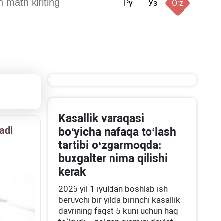
Ру
Ўз
Oʻz
Kasallik varaqasi
nadi
boʻyicha nafaqa toʻlash
tartibi oʻzgarmoqda:
buхgalter nima qilishi
kerak
2026 yil 1 iyuldan boshlab ish
beruvchi bir yilda birinchi kasallik
davrining faqat 5 kuni uchun haq