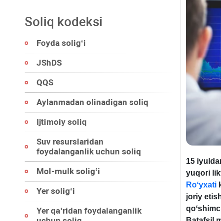
Soliq kodeksi
Foyda soligʻi
JShDS
QQS
Aylanmadan olinadigan soliq
Ijtimoiy soliq
Suv resurslaridan
foydalanganlik uchun soliq
15 iyulda
Mol-mulk soligʻi
yuqori li
Roʻyхati
k
Yer soligʻi
joriy etis
qoʻshimch
Yer qa’ridan foydalanganlik
uchun soliq
Batafsil 