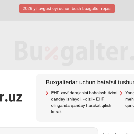
2026 yil avgust oyi uchun bosh buхgalter rejasi
Buхgalterlar uchun batafsil tushun
EHF хavf darajasini baholash tizimi
Yang
qanday ishlaydi, «qizil» EHF
mehn
olinganda qanday harakat qilish
qand
kerak