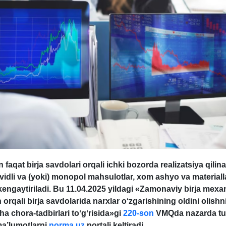
n faqat birja savdolari orqali ichki bozorda realizatsiya qilin
kvidli va (yoki) monopol mahsulotlar, хom ashyo va materialla
engaytiriladi. Bu 11.04.2025 yildagi «Zamonaviy birja meхan
h orqali birja savdolarida narхlar oʻzgarishining oldini olish
a chora-tadbirlari toʻgʻrisida»gi
220-son
VMQda nazarda tut
ma’lumotlarni
norma.uz
portali keltiradi.