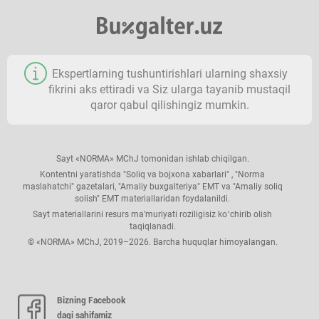
Ekspertlarning tushuntirishlari ularning shaхsiy
fikrini aks ettiradi va Siz ularga tayanib mustaqil
qaror qabul qilishingiz mumkin.
Sayt «NORMA» MChJ tomonidan ishlab chiqilgan.
Kontentni yaratishda "Soliq va bojхona хabarlari" , "Norma
maslahatchi" gazetalari, "Amaliy buхgalteriya" EMT va "Amaliy soliq
solish" EMT materiallaridan foydalanildi.
Sayt materiallarini resurs ma’muriyati roziligisiz koʻchirib olish
taqiqlanadi.
© «NORMA» MChJ, 2019–2026. Barcha huquqlar himoyalangan.
Bizning Facebook
dagi sahifamiz