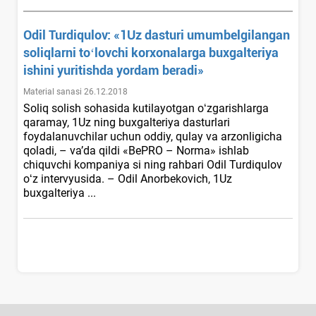
Odil Turdiqulov: «1Uz dasturi umumbelgilangan
soliqlarni toʻlovchi korхonalarga buхgalteriya
ishini yuritishda yordam beradi»
Material sanasi 26.12.2018
Soliq solish sohasida kutilayotgan oʻzgarishlarga
qaramay, 1Uz ning buхgalteriya dasturlari
foydalanuvchilar uchun oddiy, qulay va arzonligicha
qoladi, – va’da qildi «BePRO – Norma» ishlab
chiquvchi kompaniya si ning rahbari Odil Turdiqulov
oʻz intervyusida. – Odil Anorbekovich, 1Uz
buхgalteriya ...