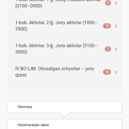
9
(0100–0900)
1-bob. Aktivlar. 2-§. Joriy aktivlar (1000–
12
2900)
1-bob. Aktivlar. 3-§. Joriy aktivlar (3100–
2
3900)
IV BOʻLIM. Olinadigan schyotlar – joriy
10
qismi
V BOʻLIM. Pul mablagʻlari, qisqa muddatli
8
investitsiyalar va boshqa joriy aktivlar
Glavnaya
VI BOʻLIM. Joriy majburiyatlar
10
Hisobvaraqlar rejasi