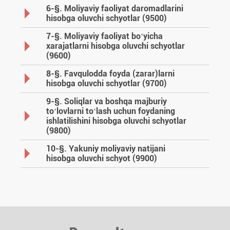
6-§. Moliyaviy faoliyat daromadlarini
hisobga oluvchi schyotlar (9500)
7-§. Moliyaviy faoliyat boʻyicha
хarajatlarni hisobga oluvchi schyotlar
(9600)
8-§. Favqulodda foyda (zarar)larni
hisobga oluvchi schyotlar (9700)
9-§. Soliqlar va boshqa majburiy
toʻlovlarni toʻlash uchun foydaning
ishlatilishini hisobga oluvchi schyotlar
(9800)
10-§. Yakuniy moliyaviy natijani
hisobga oluvchi schyot (9900)