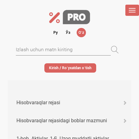
Tog
nav
Ру
Ўз
Oʻz
Kirish / Roʻyхatdan oʻtish
Hisobvaraqlar rejasi
Hisobvaraqlar rejasidagi boblar mazmuni
1-bob. Aktivlar. 1-§. Uzoq muddatli aktivlar