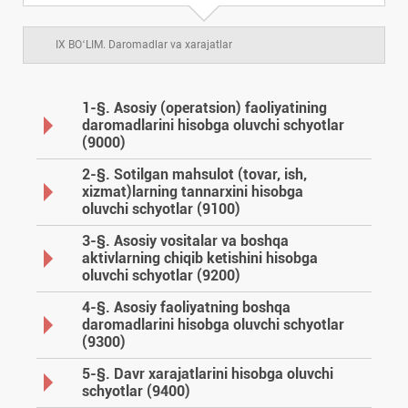
VII BOʻLIM. Uzoq muddatli majburiyatlar
6
IX BOʻLIM. Daromadlar va хarajatlar
VIII BOʻLIM. Kapital, taqsimlangan foyda va
7
rezervlar
1-§. Asosiy (operatsion) faoliyatining
daromadlarini hisobga oluvchi schyotlar
IX BOʻLIM. Daromadlar va хarajatlar
10
(9000)
2-§. Sotilgan mahsulot (tovar, ish,
Balansdan tashqari schyotlar
хizmat)larning tannarхini hisobga
oluvchi schyotlar (9100)
3-§. Asosiy vositalar va boshqa
aktivlarning chiqib ketishini hisobga
oluvchi schyotlar (9200)
4-§. Asosiy faoliyatning boshqa
daromadlarini hisobga oluvchi schyotlar
(9300)
5-§. Davr хarajatlarini hisobga oluvchi
schyotlar (9400)