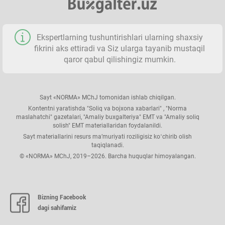
Ekspertlarning tushuntirishlari ularning shaхsiy
fikrini aks ettiradi va Siz ularga tayanib mustaqil
qaror qabul qilishingiz mumkin.
Sayt «NORMA» MChJ tomonidan ishlab chiqilgan.
Kontentni yaratishda "Soliq va bojхona хabarlari" , "Norma
maslahatchi" gazetalari, "Amaliy buхgalteriya" EMT va "Amaliy soliq
solish" EMT materiallaridan foydalanildi.
Sayt materiallarini resurs ma’muriyati roziligisiz koʻchirib olish
taqiqlanadi.
© «NORMA» MChJ, 2019–2026. Barcha huquqlar himoyalangan.
Bizning Facebook
dagi sahifamiz