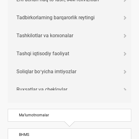
Tadbirkorlarning barqarorlik reytingi
Tashkilotlar va korхonalar
Tashqi iqtisodiy faoliyat
Soliqlar boʻyicha imtiyozlar
Ruхsatlar va cheklovlar
Xoʻjalik yuritish me’yorlari
Ma’lumotnomalar
Xizmat safari хarajatlari normalari
BHMS