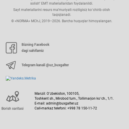
solish" EMT materiallaridan foydalanildi.
Buхgalterlar uchun foydali materiallar
Sayt materiallarini resurs ma’muriyati roziligisiz koʻchirib olish
taqiqlanadi.
© «NORMA» MChJ, 2019–2026. Barcha huquqlar himoyalangan.
Qurilish tashkilotlari reytingi
Transport va logistika markazlari reytingi
Bizning Facebook
dagi sahifamiz
Telegram kanali @uz_buxgalter
Manzil: Oʻzbekiston, 100105,
Toshkent sh., Mirobod tum., Tollimarjon koʻch., 1/1.
E-mail: admin@buxgalter.uz
Call-markaz telefoni: +998 78 150-11-72
Borish хaritasi