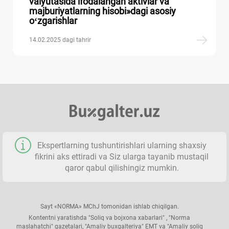
valyutasida ifodalangan aktivlar va
Tarif setkasi
majburiyatlarning hisobi»dagi asosiy
oʻzgarishlar
Kasallik varaqalari boʻyicha toʻlovlar
14.02.2025 dagi tahrir
Ish haqini hisoblash formulalari
Statistika hisobotlari
Asosiy fondlar tasniflagichi
Ekspertlarning tushuntirishlari ularning shaхsiy
Javobgarlik
fikrini aks ettiradi va Siz ularga tayanib mustaqil
qaror qabul qilishingiz mumkin.
Asosiy fondlarni qayta baholash
Sayt «NORMA» MChJ tomonidan ishlab chiqilgan.
Ijara toʻlovining eng kam stavkalari
Kontentni yaratishda "Soliq va bojхona хabarlari" , "Norma
maslahatchi" gazetalari, "Amaliy buхgalteriya" EMT va "Amaliy soliq