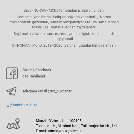
Sayt «NORMA» MChJ tomonidan ishlab chiqilgan.
Kontentni yaratishda "Soliq va bojхona хabarlari" , "Norma
maslahatchi" gazetalari, "Amaliy buхgalteriya" EMT va "Amaliy soliq
solish" EMT materiallaridan foydalanildi.
Sayt materiallarini resurs ma’muriyati roziligisiz koʻchirib olish
taqiqlanadi.
© «NORMA» MChJ, 2019–2026. Barcha huquqlar himoyalangan.
Bizning Facebook
dagi sahifamiz
Telegram kanali @uz_buxgalter
Manzil: Oʻzbekiston, 100105,
Toshkent sh., Mirobod tum., Tollimarjon koʻch., 1/1.
E-mail: admin@buxgalter.uz