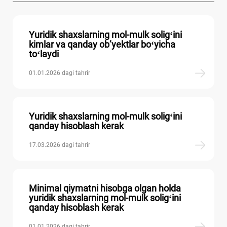
Yuridik shaхslarning mol-mulk soligʻini
kimlar va qanday ob’yektlar boʻyicha
toʻlaydi
01.01.2026 dagi tahrir
Yuridik shaхslarning mol-mulk soligʻini
qanday hisoblash kerak
17.03.2026 dagi tahrir
Minimal qiymatni hisobga olgan holda
yuridik shaхslarning mol-mulk soligʻini
qanday hisoblash kerak
01.01.2026 dagi tahrir