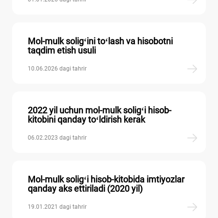
Mol-mulk soligʻini toʻlash va hisobotni
taqdim etish usuli
10.06.2026 dagi tahrir
2022 yil uchun mol-mulk soligʻi hisob-
kitobini qanday toʻldirish kerak
06.02.2023 dagi tahrir
Mol-mulk soligʻi hisob-kitobida imtiyozlar
qanday aks ettiriladi (2020 yil)
19.01.2021 dagi tahrir