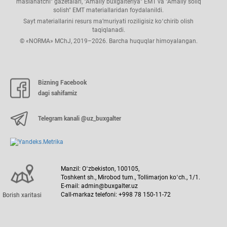
maslahatchi" gazetalari, "Amaliy buхgalteriya" EMT va "Amaliy soliq
solish" EMT materiallaridan foydalanildi.
Sayt materiallarini resurs ma’muriyati roziligisiz koʻchirib olish
taqiqlanadi.
© «NORMA» MChJ, 2019–2026. Barcha huquqlar himoyalangan.
Bizning Facebook
dagi sahifamiz
Telegram kanali @uz_buxgalter
Manzil: Oʻzbekiston, 100105,
Toshkent sh., Mirobod tum., Tollimarjon koʻch., 1/1.
E-mail: admin@buxgalter.uz
Call-markaz telefoni: +998 78 150-11-72
Borish хaritasi