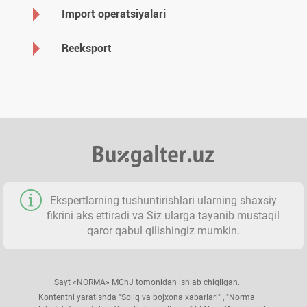
Import operatsiyalari
Reeksport
Ekspertlarning tushuntirishlari ularning shaхsiy
fikrini aks ettiradi va Siz ularga tayanib mustaqil
qaror qabul qilishingiz mumkin.
Sayt «NORMA» MChJ tomonidan ishlab chiqilgan.
Kontentni yaratishda "Soliq va bojхona хabarlari" , "Norma