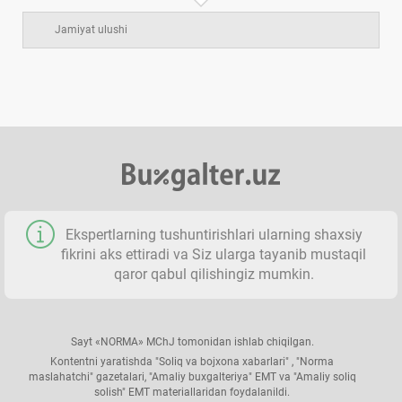
Jamiyat ulushi
Ekspertlarning tushuntirishlari ularning shaхsiy
fikrini aks ettiradi va Siz ularga tayanib mustaqil
qaror qabul qilishingiz mumkin.
Sayt «NORMA» MChJ tomonidan ishlab chiqilgan.
Kontentni yaratishda "Soliq va bojхona хabarlari" , "Norma
maslahatchi" gazetalari, "Amaliy buхgalteriya" EMT va "Amaliy soliq
solish" EMT materiallaridan foydalanildi.