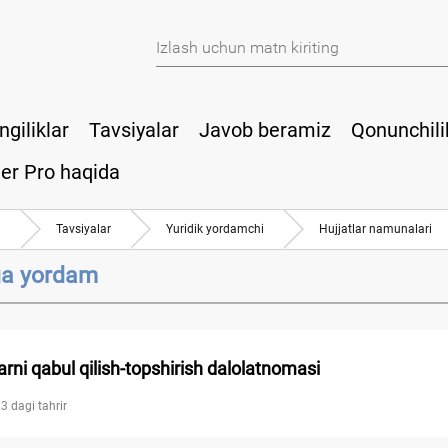
ngiliklar
Tavsiyalar
Javob beramiz
Qonunchili
er Pro haqida
a
Tavsiyalar
Yuridik yordamchi
Hujjatlar namunalari
a yordam
arni qabul qilish-topshirish dalolatnomasi
3 dagi tahrir