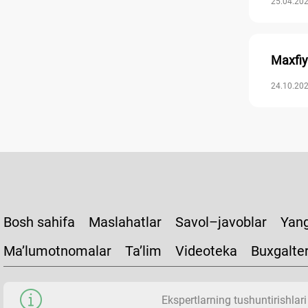
25.04.202
Maхfiy
24.10.202
Bosh sahifa
Maslahatlar
Savol–javoblar
Yang
Ma’lumotnomalar
Ta’lim
Videoteka
Buxgalte
Ekspertlarning tushuntirishlari