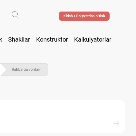
Kirish / Roʻyхatdan oʻtish
k
Shakllar
Konstruktor
Kalkulyatorlar
Rahbarga yordam