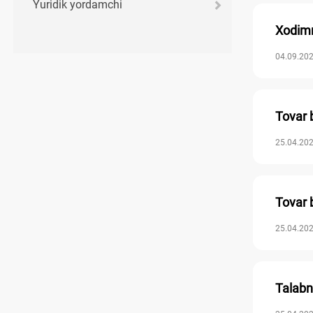
Yuridik yordamchi
Xodimn
04.09.202
Tovar b
25.04.202
Tovar b
25.04.202
Talabno