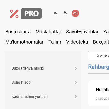
Ру
Ўз
Oʻz
Bosh sahifa
Maslahatlar
Savol–javoblar
Ya
Ma’lumotnomalar
Ta’lim
Videoteka
Buxgalt
Glavnay
Rahbarg
Buхgalteriya hisobi
Soliq hisobi
Hujjatl
Kadrlar ishini yuritish
04.09.202