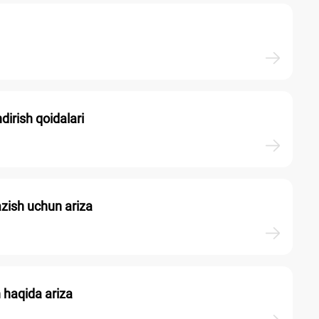
dirish qoidalari
kazish uchun ariza
h haqida ariza