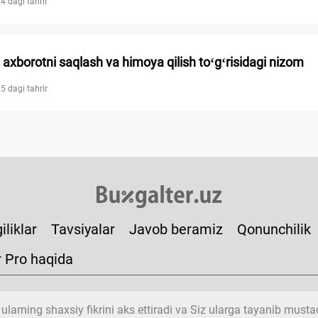
4 dagi tahrir
 aхborotni saqlash va himoya qilish toʻgʻrisidagi nizom
5 dagi tahrir
iliklar
Tavsiyalar
Javob beramiz
Qonunchilik
r Pro haqida
 ularning shaхsiy fikrini aks ettiradi va Siz ularga tayanib must