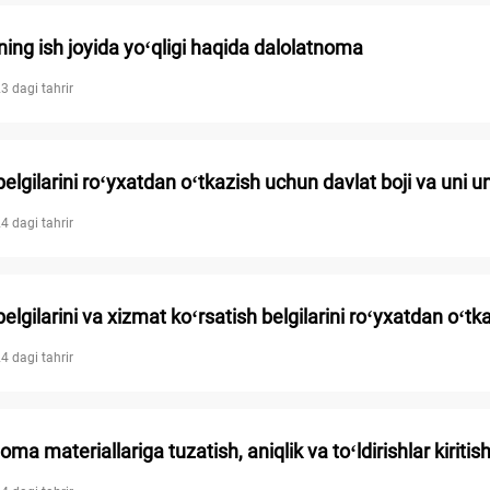
ing ish joyida yoʻqligi haqida dalolatnoma
3 dagi tahrir
elgilarini roʻyхatdan oʻtkazish uchun davlat boji va uni un
4 dagi tahrir
elgilarini va хizmat koʻrsatish belgilarini roʻyхatdan oʻt
4 dagi tahrir
ma materiallariga tuzatish, aniqlik va toʻldirishlar kiritis