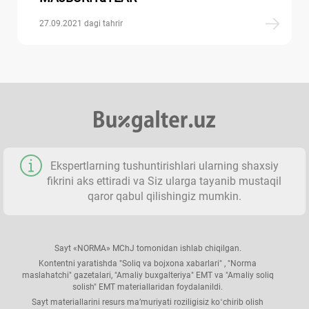
27.09.2021 dagi tahrir
Ekspertlarning tushuntirishlari ularning shaхsiy
fikrini aks ettiradi va Siz ularga tayanib mustaqil
qaror qabul qilishingiz mumkin.
Sayt «NORMA» MChJ tomonidan ishlab chiqilgan.
Kontentni yaratishda "Soliq va bojхona хabarlari" , "Norma
maslahatchi" gazetalari, "Amaliy buхgalteriya" EMT va "Amaliy soliq
solish" EMT materiallaridan foydalanildi.
Sayt materiallarini resurs ma’muriyati roziligisiz koʻchirib olish