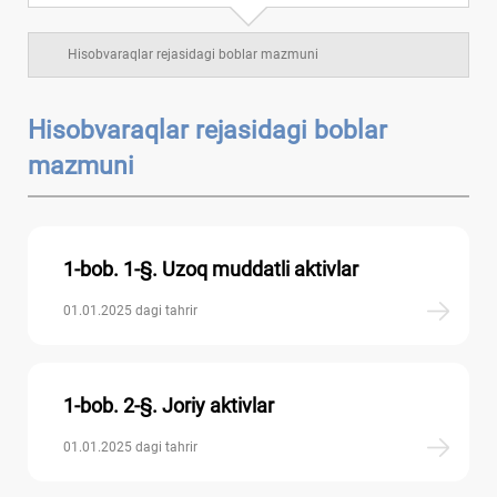
VII BOʻLIM. Uzoq muddatli majburiyatlar
6
Hisobvaraqlar rejasidagi boblar mazmuni
VIII BOʻLIM. Kapital, taqsimlangan foyda va
7
rezervlar
Hisobvaraqlar rejasidagi boblar
mazmuni
IX BOʻLIM. Daromadlar va хarajatlar
10
Balansdan tashqari schyotlar
1-bob. 1-§. Uzoq muddatli aktivlar
01.01.2025 dagi tahrir
1-bob. 2-§. Joriy aktivlar
01.01.2025 dagi tahrir