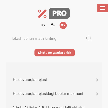
Tog
nav
Ру
Ўз
Oʻz
Kirish / Roʻyхatdan oʻtish
Hisobvaraqlar rejasi
Hisobvaraqlar rejasidagi boblar mazmuni
1-bob. Aktivlar. 1-§. Uzoq muddatli aktivlar