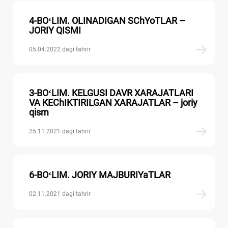
4-BOʻLIM. OLINADIGAN SChYoTLAR –
JORIY QISMI
05.04.2022 dagi tahrir
3-BOʻLIM. KELGUSI DAVR XARAJATLARI
VA KEChIKTIRILGAN XARAJATLAR – joriy
qism
25.11.2021 dagi tahrir
6-BOʻLIM. JORIY MAJBURIYaTLAR
02.11.2021 dagi tahrir