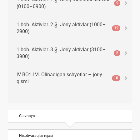
9
(0100–0900)
1-bob. Aktivlar. 2-§. Joriy aktivlar (1000–
12
2900)
1-bob. Aktivlar. 3-§. Joriy aktivlar (3100–
2
3900)
IV BOʻLIM. Olinadigan schyotlar – joriy
10
qismi
V BOʻLIM. Pul mablagʻlari, qisqa muddatli
8
investitsiyalar va boshqa joriy aktivlar
Glavnaya
VI BOʻLIM. Joriy majburiyatlar
10
Hisobvaraqlar rejasi