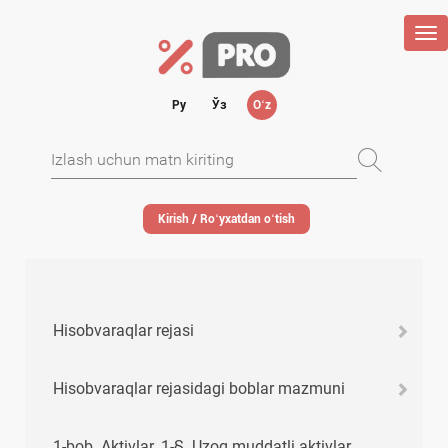
Tog
nav
Ру
Ўз
Oʻz
Kirish / Roʻyхatdan oʻtish
Hisobvaraqlar rejasi
Hisobvaraqlar rejasidagi boblar mazmuni
1-bob. Aktivlar. 1-§. Uzoq muddatli aktivlar