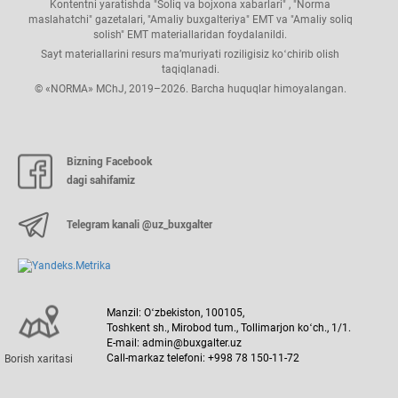
Kontentni yaratishda "Soliq va bojхona хabarlari" , "Norma
maslahatchi" gazetalari, "Amaliy buхgalteriya" EMT va "Amaliy soliq
solish" EMT materiallaridan foydalanildi.
Sayt materiallarini resurs ma’muriyati roziligisiz koʻchirib olish
taqiqlanadi.
© «NORMA» MChJ, 2019–2026. Barcha huquqlar himoyalangan.
Bizning Facebook
dagi sahifamiz
Telegram kanali @uz_buxgalter
Manzil: Oʻzbekiston, 100105,
Toshkent sh., Mirobod tum., Tollimarjon koʻch., 1/1.
E-mail: admin@buxgalter.uz
Call-markaz telefoni: +998 78 150-11-72
Borish хaritasi