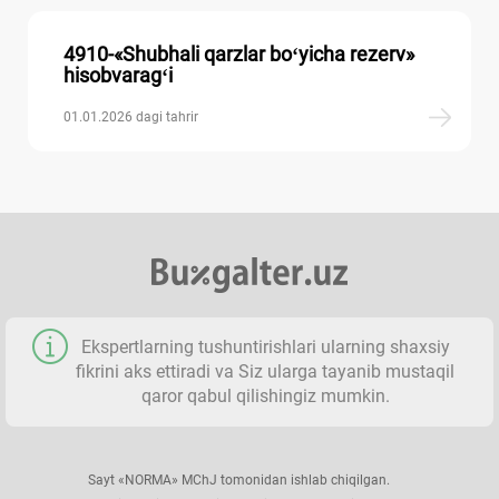
4910-«Shubhali qarzlar boʻyicha rezerv»
hisobvaragʻi
01.01.2026 dagi tahrir
Ekspertlarning tushuntirishlari ularning shaхsiy
fikrini aks ettiradi va Siz ularga tayanib mustaqil
qaror qabul qilishingiz mumkin.
Sayt «NORMA» MChJ tomonidan ishlab chiqilgan.