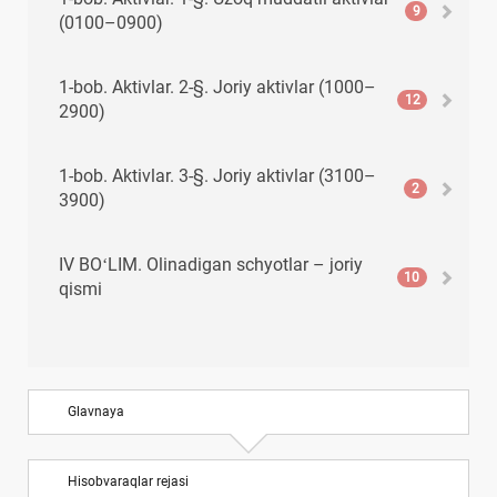
9
(0100–0900)
1-bob. Aktivlar. 2-§. Joriy aktivlar (1000–
12
2900)
1-bob. Aktivlar. 3-§. Joriy aktivlar (3100–
2
3900)
IV BOʻLIM. Olinadigan schyotlar – joriy
10
qismi
V BOʻLIM. Pul mablagʻlari, qisqa muddatli
8
investitsiyalar va boshqa joriy aktivlar
Glavnaya
VI BOʻLIM. Joriy majburiyatlar
10
Hisobvaraqlar rejasi