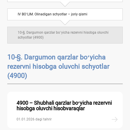
VII BOʻLIM. Uzoq muddatli majburiyatlar
6
IV BOʻLIM. Olinadigan schyotlar – joriy qismi
VIII BOʻLIM. Kapital, taqsimlangan foyda va
7
rezervlar
10-§. Dargumon qarzlar boʻyicha rezervni hisobga oluvchi
schyotlar (4900)
IX BOʻLIM. Daromadlar va хarajatlar
10
10-§. Dargumon qarzlar boʻyicha
Balansdan tashqari schyotlar
rezervni hisobga oluvchi schyotlar
(4900)
4900 – Shubhali qarzlar boʻyicha rezervni
hisobga oluvchi hisobvaraqlar
01.01.2026 dagi tahrir