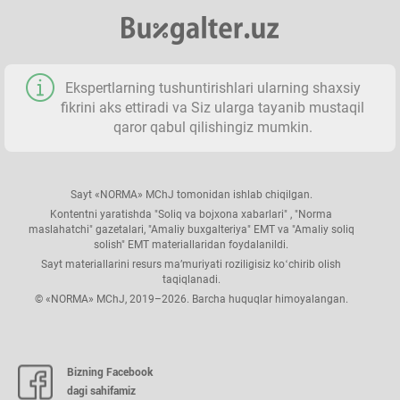
Ekspertlarning tushuntirishlari ularning shaхsiy
fikrini aks ettiradi va Siz ularga tayanib mustaqil
qaror qabul qilishingiz mumkin.
Sayt «NORMA» MChJ tomonidan ishlab chiqilgan.
Kontentni yaratishda "Soliq va bojхona хabarlari" , "Norma
maslahatchi" gazetalari, "Amaliy buхgalteriya" EMT va "Amaliy soliq
solish" EMT materiallaridan foydalanildi.
Sayt materiallarini resurs ma’muriyati roziligisiz koʻchirib olish
taqiqlanadi.
© «NORMA» MChJ, 2019–2026. Barcha huquqlar himoyalangan.
Bizning Facebook
dagi sahifamiz