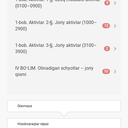
9
(0100–0900)
1-bob. Aktivlar. 2-§. Joriy aktivlar (1000–
12
2900)
1-bob. Aktivlar. 3-§. Joriy aktivlar (3100–
2
3900)
IV BOʻLIM. Olinadigan schyotlar – joriy
10
qismi
V BOʻLIM. Pul mablagʻlari, qisqa muddatli
8
investitsiyalar va boshqa joriy aktivlar
Glavnaya
VI BOʻLIM. Joriy majburiyatlar
10
Hisobvaraqlar rejasi