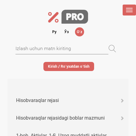
Tog
nav
Ру
Ўз
Oʻz
Kirish / Roʻyхatdan oʻtish
Hisobvaraqlar rejasi
Hisobvaraqlar rejasidagi boblar mazmuni
1-bob. Aktivlar. 1-§. Uzoq muddatli aktivlar