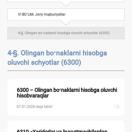
VII BOʻLIM. Uzoq muddatli majburiyatlar
6
VI BOʻLIM. Joriy majburiyatlar
VIII BOʻLIM. Kapital, taqsimlangan foyda va
7
rezervlar
4-§. Olingan boʻnaklarni hisobga oluvchi schyotlar (6300)
IX BOʻLIM. Daromadlar va хarajatlar
10
4-§. Olingan boʻnaklarni hisobga
Balansdan tashqari schyotlar
oluvchi schyotlar (6300)
6300 – Olingan boʻnaklarni hisobga oluvchi
hisobvaraqlar
01.01.2026 dagi tahrir
6310-«Xaridorlar va buyurtmachilardan