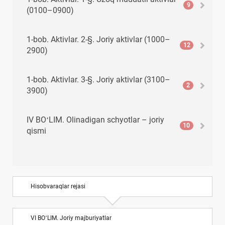
9
(0100–0900)
1-bob. Aktivlar. 2-§. Joriy aktivlar (1000–
12
2900)
1-bob. Aktivlar. 3-§. Joriy aktivlar (3100–
2
3900)
IV BOʻLIM. Olinadigan schyotlar – joriy
10
qismi
V BOʻLIM. Pul mablagʻlari, qisqa muddatli
8
investitsiyalar va boshqa joriy aktivlar
Hisobvaraqlar rejasi
VI BOʻLIM. Joriy majburiyatlar
10
VI BOʻLIM. Joriy majburiyatlar