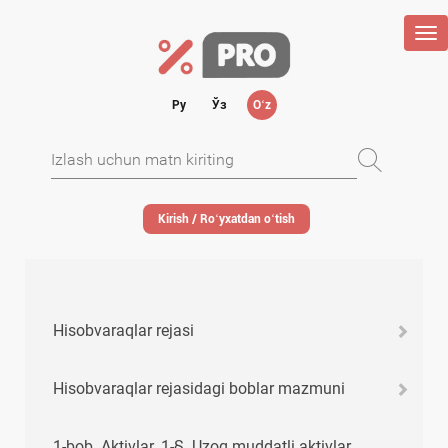
Tog
nav
Ру
Ўз
Oʻz
Kirish / Roʻyхatdan oʻtish
Hisobvaraqlar rejasi
Hisobvaraqlar rejasidagi boblar mazmuni
1-bob. Aktivlar. 1-§. Uzoq muddatli aktivlar