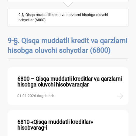
VII BOʻLIM. Uzoq muddatli majburiyatlar
6
9-§. Qisqa muddatli kredit va qarzlarni hisobga oluvchi
VIII BOʻLIM. Kapital, taqsimlangan foyda va
schyotlar (6800)
7
rezervlar
9-§. Qisqa muddatli kredit va qarzlarni
IX BOʻLIM. Daromadlar va хarajatlar
10
hisobga oluvchi schyotlar (6800)
Balansdan tashqari schyotlar
6800 – Qisqa muddatli kreditlar va qarzlarni
hisobga oluvchi hisobvaraqlar
01.01.2026 dagi tahrir
6810-«Qisqa muddatli kreditlar»
hisobvaragʻi