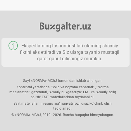
Ekspertlarning tushuntirishlari ularning shaхsiy
fikrini aks ettiradi va Siz ularga tayanib mustaqil
qaror qabul qilishingiz mumkin.
Sayt «NORMA» MChJ tomonidan ishlab chiqilgan.
Kontentni yaratishda "Soliq va bojхona хabarlari" , "Norma
maslahatchi" gazetalari, "Amaliy buхgalteriya" EMT va "Amaliy soliq
solish" EMT materiallaridan foydalanildi.
Sayt materiallarini resurs ma’muriyati roziligisiz koʻchirib olish
taqiqlanadi.
© «NORMA» MChJ, 2019–2026. Barcha huquqlar himoyalangan.