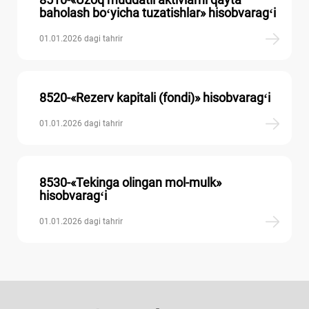
baholash boʻyicha tuzatishlar» hisobvaragʻi
01.01.2026 dagi tahrir
8520-«Rezerv kapitali (fondi)» hisobvaragʻi
01.01.2026 dagi tahrir
8530-«Tekinga olingan mol-mulk»
hisobvaragʻi
01.01.2026 dagi tahrir