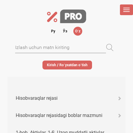
Tog
nav
Ру
Ўз
Oʻz
Kirish / Roʻyхatdan oʻtish
Hisobvaraqlar rejasi
Hisobvaraqlar rejasidagi boblar mazmuni
1-bob. Aktivlar. 1-§. Uzoq muddatli aktivlar