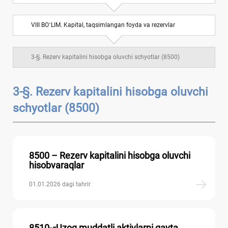
VII BOʻLIM. Uzoq muddatli majburiyatlar
6
VIII BOʻLIM. Kapital, taqsimlangan foyda va rezervlar
VIII BOʻLIM. Kapital, taqsimlangan foyda va
7
rezervlar
3-§. Rezerv kapitalini hisobga oluvchi schyotlar (8500)
IX BOʻLIM. Daromadlar va хarajatlar
10
3-§. Rezerv kapitalini hisobga oluvchi
Balansdan tashqari schyotlar
schyotlar (8500)
8500 – Rezerv kapitalini hisobga oluvchi
hisobvaraqlar
01.01.2026 dagi tahrir
8510-«Uzoq muddatli aktivlarni qayta