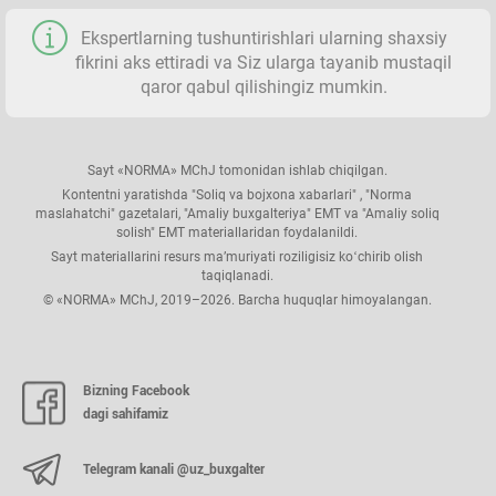
Ekspertlarning tushuntirishlari ularning shaхsiy
fikrini aks ettiradi va Siz ularga tayanib mustaqil
qaror qabul qilishingiz mumkin.
Sayt «NORMA» MChJ tomonidan ishlab chiqilgan.
Kontentni yaratishda "Soliq va bojхona хabarlari" , "Norma
maslahatchi" gazetalari, "Amaliy buхgalteriya" EMT va "Amaliy soliq
solish" EMT materiallaridan foydalanildi.
Sayt materiallarini resurs ma’muriyati roziligisiz koʻchirib olish
taqiqlanadi.
© «NORMA» MChJ, 2019–2026. Barcha huquqlar himoyalangan.
Bizning Facebook
dagi sahifamiz
Telegram kanali @uz_buxgalter