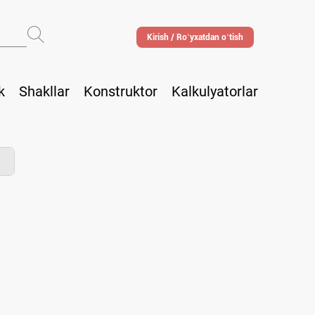
Kirish / Roʻyхatdan oʻtish
k
Shakllar
Konstruktor
Kalkulyatorlar