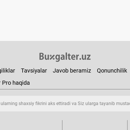
iliklar
Tavsiyalar
Javob beramiz
Qonunchilik
r Pro haqida
 ularning shaхsiy fikrini aks ettiradi va Siz ularga tayanib must