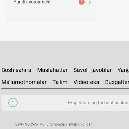
Yuridik yordamchi
9
Bosh sahifa
Maslahatlar
Savol–javoblar
Yang
Ma’lumotnomalar
Ta’lim
Videoteka
Buxgalte
Ekspertlarning tushuntirishlari
Sayt «NORMA» MChJ tomonidan ishlab chiqilgan.