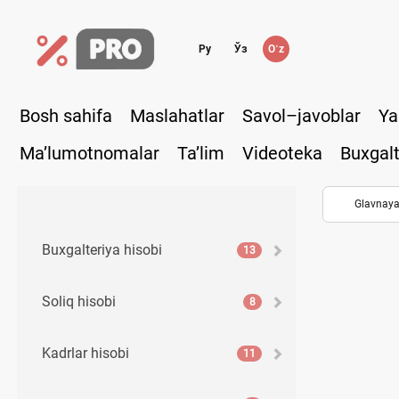
Ру
Ўз
Oʻz
Bosh sahifa
Maslahatlar
Savol–javoblar
Ya
Ma’lumotnomalar
Ta’lim
Videoteka
Buxgalt
Glavnay
Buхgalteriya hisobi
13
Soliq hisobi
8
Kadrlar hisobi
11