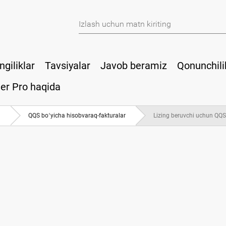
ngiliklar
Tavsiyalar
Javob beramiz
Qonunchili
er Pro haqida
a
QQS boʻyicha hisobvaraq-fakturalar
Lizing beruvchi uchun QQS