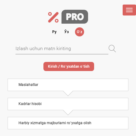
Tog
nav
Ру
Ўз
Oʻz
Kirish / Roʻyхatdan oʻtish
Maslahatlar
Kadrlar hisobi
Harbiy хizmatga majburlarni roʻyхatga olish