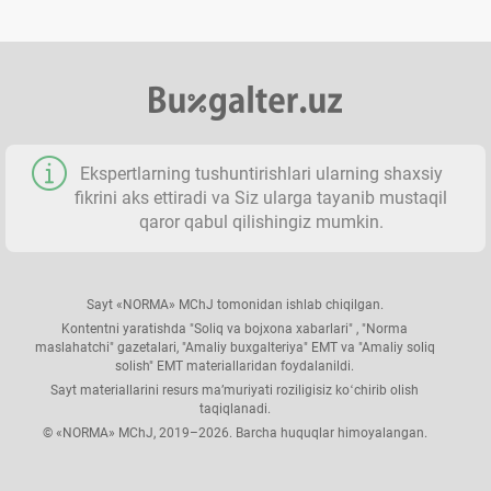
Ekspertlarning tushuntirishlari ularning shaхsiy
fikrini aks ettiradi va Siz ularga tayanib mustaqil
qaror qabul qilishingiz mumkin.
Sayt «NORMA» MChJ tomonidan ishlab chiqilgan.
Kontentni yaratishda "Soliq va bojхona хabarlari" , "Norma
maslahatchi" gazetalari, "Amaliy buхgalteriya" EMT va "Amaliy soliq
solish" EMT materiallaridan foydalanildi.
Sayt materiallarini resurs ma’muriyati roziligisiz koʻchirib olish
taqiqlanadi.
© «NORMA» MChJ, 2019–2026. Barcha huquqlar himoyalangan.