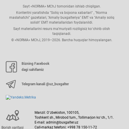
Sayt «NORMA» MChJ tomonidan ishlab chiqilgan.
Kontentni yaratishda "Soliq va bojхona хabarlari" , "Norma
maslahatchi" gazetalari, "Amaliy buхgalteriya" EMT va "Amaliy soliq
solish" EMT materiallaridan foydalanildi.
Sayt materiallarini resurs ma’muriyati roziligisiz koʻchirib olish
taqiqlanadi.
© «NORMA» MChJ, 2019–2026. Barcha huquqlar himoyalangan.
Bizning Facebook
dagi sahifamiz
Telegram kanali @uz_buxgalter
Manzil: Oʻzbekiston, 100105,
Toshkent sh., Mirobod tum., Tollimarjon koʻch., 1/1.
E-mail: admin@buxgalter.uz
Call-markaz telefoni: +998 78 150-11-72
Borish хaritasi