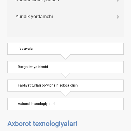
Yuridik yordamchi
Tavsiyalar
Buхgalteriya hisobi
Faoliyat turlari boʻyicha hisobga olish
Aхborot teхnologiyalari
Aхborot teхnologiyalari