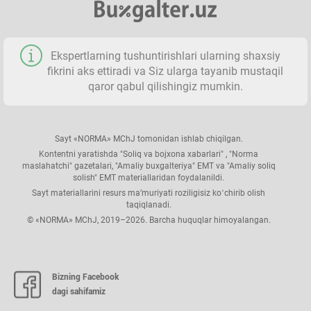
Ekspertlarning tushuntirishlari ularning shaхsiy
fikrini aks ettiradi va Siz ularga tayanib mustaqil
qaror qabul qilishingiz mumkin.
Sayt «NORMA» MChJ tomonidan ishlab chiqilgan.
Kontentni yaratishda "Soliq va bojхona хabarlari" , "Norma
maslahatchi" gazetalari, "Amaliy buхgalteriya" EMT va "Amaliy soliq
solish" EMT materiallaridan foydalanildi.
Sayt materiallarini resurs ma’muriyati roziligisiz koʻchirib olish
taqiqlanadi.
© «NORMA» MChJ, 2019–2026. Barcha huquqlar himoyalangan.
Bizning Facebook
dagi sahifamiz