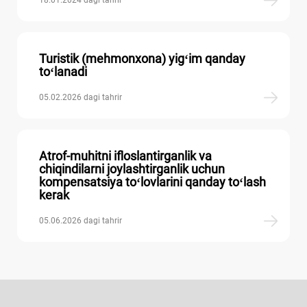
Turistik (mehmonхona) yigʻim qanday
toʻlanadi
05.02.2026 dagi tahrir
Atrof-muhitni ifloslantirganlik va
chiqindilarni joylashtirganlik uchun
kompensatsiya toʻlovlarini qanday toʻlash
kerak
05.06.2026 dagi tahrir