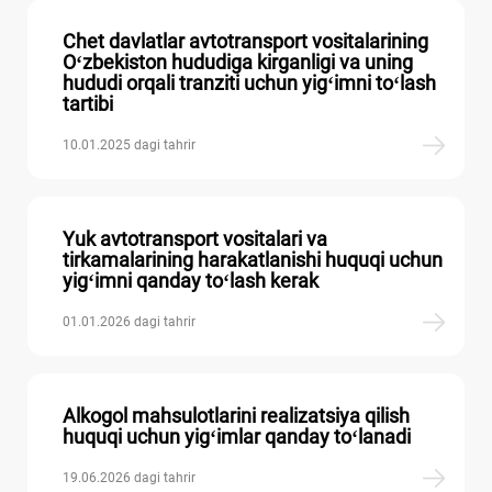
Chet davlatlar avtotransport vositalarining
Oʻzbekiston hududiga kirganligi va uning
hududi orqali tranziti uchun yigʻimni toʻlash
tartibi
10.01.2025 dagi tahrir
Yuk avtotransport vositalari va
tirkamalarining harakatlanishi huquqi uchun
yigʻimni qanday toʻlash kerak
01.01.2026 dagi tahrir
Alkogol mahsulotlarini realizatsiya qilish
huquqi uchun yigʻimlar qanday toʻlanadi
19.06.2026 dagi tahrir