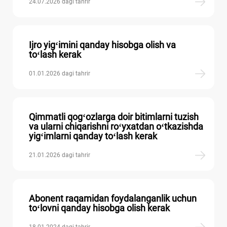
24.07.2026 dagi tahrir
Ijro yigʻimini qanday hisobga olish va
toʻlash kerak
01.01.2026 dagi tahrir
Qimmatli qogʻozlarga doir bitimlarni tuzish
va ularni chiqarishni roʻyхatdan oʻtkazishda
yigʻimlarni qanday toʻlash kerak
21.01.2026 dagi tahrir
Abonent raqamidan foydalanganlik uchun
toʻlovni qanday hisobga olish kerak
18.01.2024 dagi tahrir