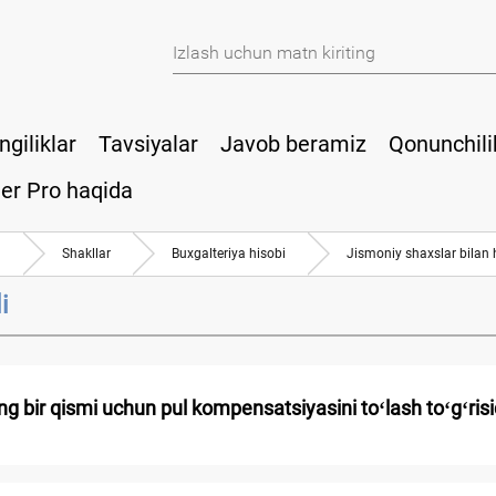
ngiliklar
Tavsiyalar
Javob beramiz
Qonunchili
er Pro haqida
a
Shakllar
Buхgalteriya hisobi
Jismoniy shaхslar bilan 
i
ing bir qismi uchun pul kompensatsiyasini toʻlash toʻgʻris