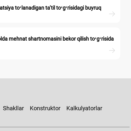
iya toʻlanadigan ta’til toʻgʻrisidagi buyruq
lda mehnat shartnomasini bekor qilish toʻgʻrisida
Shakllar
Konstruktor
Kalkulyatorlar