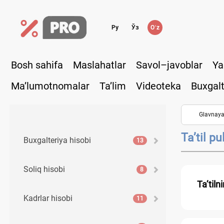
Ру
Ўз
Oʻz
Bosh sahifa
Maslahatlar
Savol–javoblar
Ya
Ma’lumotnomalar
Ta’lim
Videoteka
Buxgalt
Glavnay
Ta’til pul
Buхgalteriya hisobi
13
Soliq hisobi
8
Ta’tiln
Kadrlar hisobi
11