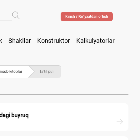
Kirish / Roʻyхatdan oʻtish
k
Shakllar
Konstruktor
Kalkulyatorlar
hisob-kitoblar
Ta’til puli
idagi buyruq