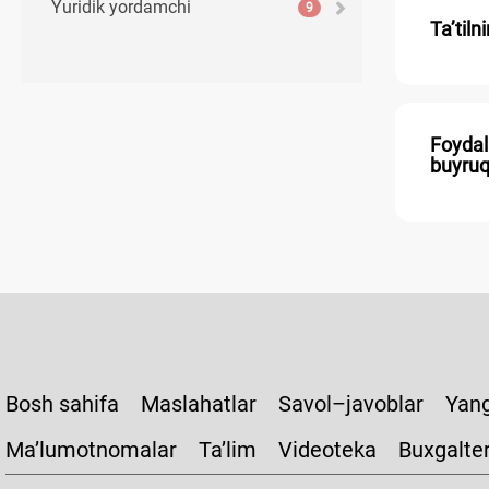
Yuridik yordamchi
9
Ta’til
Foydal
buyru
Bosh sahifa
Maslahatlar
Savol–javoblar
Yang
Ma’lumotnomalar
Ta’lim
Videoteka
Buxgalte