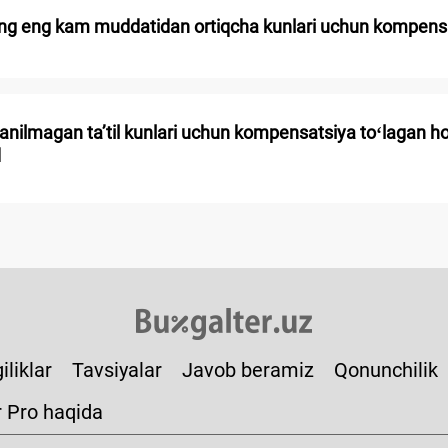
ning eng kam muddatidan ortiqcha kunlari uchun kompensats
anilmagan ta’til kunlari uchun kompensatsiya toʻlagan ho
q
iliklar
Tavsiyalar
Javob beramiz
Qonunchilik
r Pro haqida