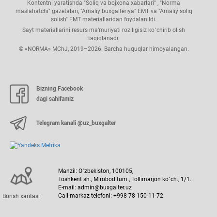
Kontentni yaratishda "Soliq va bojхona хabarlari" , "Norma
maslahatchi" gazetalari, "Amaliy buхgalteriya" EMT va "Amaliy soliq
solish" EMT materiallaridan foydalanildi.
Sayt materiallarini resurs ma’muriyati roziligisiz koʻchirib olish
taqiqlanadi.
© «NORMA» MChJ, 2019–2026. Barcha huquqlar himoyalangan.
Bizning Facebook
dagi sahifamiz
Telegram kanali @uz_buxgalter
Manzil: Oʻzbekiston, 100105,
Toshkent sh., Mirobod tum., Tollimarjon koʻch., 1/1.
E-mail: admin@buxgalter.uz
Call-markaz telefoni: +998 78 150-11-72
Borish хaritasi