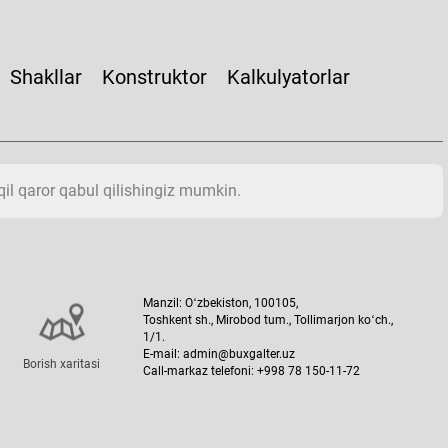
Shakllar
Konstruktor
Kalkulyatorlar
aqil qaror qabul qilishingiz mumkin.
Manzil: Oʻzbekiston, 100105,
Toshkent sh., Mirobod tum., Tollimarjon koʻch.,
1/1.
E-mail: admin@buxgalter.uz
Borish хaritasi
Call-markaz telefoni: +998 78 150-11-72