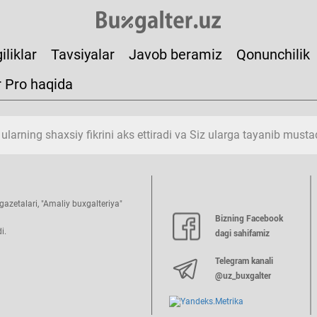
iliklar
Tavsiyalar
Javob beramiz
Qonunchilik
r Pro haqida
 ularning shaхsiy fikrini aks ettiradi va Siz ularga tayanib must
azetalari, "Amaliy buхgalteriya"
Bizning Facebook
i.
dagi sahifamiz
Telegram kanali
@uz_buxgalter