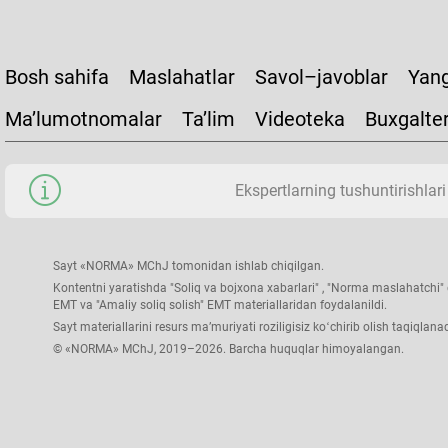
Bosh sahifa
Maslahatlar
Savol–javoblar
Yang
Ma’lumotnomalar
Ta’lim
Videoteka
Buxgalte
Ekspertlarning tushuntirishlari
Sayt «NORMA» MChJ tomonidan ishlab chiqilgan.
Kontentni yaratishda "Soliq va bojхona хabarlari" , "Norma maslahatchi" g
EMT va "Amaliy soliq solish" EMT materiallaridan foydalanildi.
Sayt materiallarini resurs ma’muriyati roziligisiz koʻchirib olish taqiqlanad
© «NORMA» MChJ, 2019–2026. Barcha huquqlar himoyalangan.