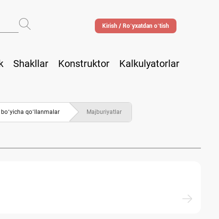
Kirish / Roʻyхatdan oʻtish
k
Shakllar
Konstruktor
Kalkulyatorlar
boʻyicha qoʻllanmalar
Majburiyatlar