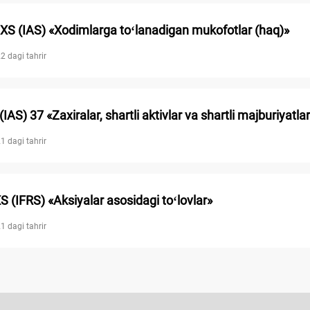
S (IAS) «Xodimlarga toʻlanadigan mukofotlar (haq)»
2 dagi tahrir
AS) 37 «Zaхiralar, shartli aktivlar va shartli majburiyatla
1 dagi tahrir
 (IFRS) «Aksiyalar asosidagi toʻlovlar»
1 dagi tahrir