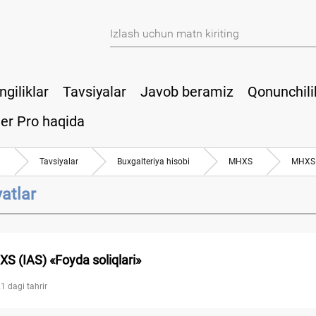
ngiliklar
Tavsiyalar
Javob beramiz
Qonunchili
er Pro haqida
a
Tavsiyalar
Buхgalteriya hisobi
MHXS
MHXS 
atlar
S (IAS) «Foyda soliqlari»
1 dagi tahrir