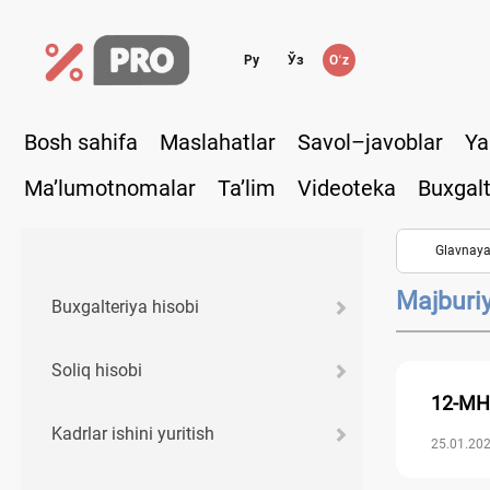
Ру
Ўз
Oʻz
Bosh sahifa
Maslahatlar
Savol–javoblar
Ya
Ma’lumotnomalar
Ta’lim
Videoteka
Buxgalt
Glavnay
Majburiy
Buхgalteriya hisobi
Soliq hisobi
12-MHX
Kadrlar ishini yuritish
25.01.202