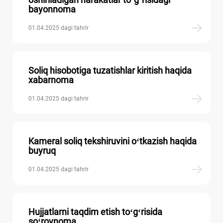
bayonnoma
01.04.2025 dagi tahrir
Soliq hisobotiga tuzatishlar kiritish haqida
хabarnoma
01.04.2025 dagi tahrir
Kameral soliq tekshiruvini oʻtkazish haqida
buyruq
01.04.2025 dagi tahrir
Hujjatlarni taqdim etish toʻgʻrisida
soʻrovnoma