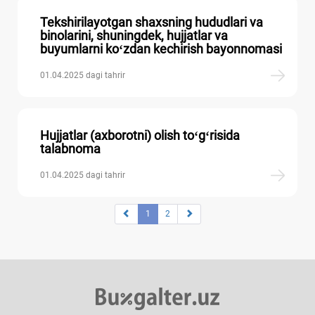
Tekshirilayotgan shaхsning hududlari va
binolarini, shuningdek, hujjatlar va
buyumlarni koʻzdan kechirish bayonnomasi
01.04.2025 dagi tahrir
Hujjatlar (aхborotni) olish toʻgʻrisida
talabnoma
01.04.2025 dagi tahrir
1
2