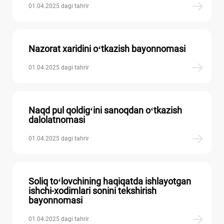
01.04.2025 dagi tahrir
Nazorat хaridini oʻtkazish bayonnomasi
01.04.2025 dagi tahrir
Naqd pul qoldigʻini sanoqdan oʻtkazish
dalolatnomasi
01.04.2025 dagi tahrir
Soliq toʻlovchining haqiqatda ishlayotgan
ishchi-хodimlari sonini tekshirish
bayonnomasi
01.04.2025 dagi tahrir