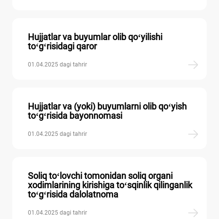
Hujjatlar va buyumlar olib qoʻyilishi
toʻgʻrisidagi qaror
01.04.2025 dagi tahrir
Hujjatlar va (yoki) buyumlarni olib qoʻyish
toʻgʻrisida bayonnomasi
01.04.2025 dagi tahrir
Soliq toʻlovchi tomonidan soliq organi
хodimlarining kirishiga toʻsqinlik qilinganlik
toʻgʻrisida dalolatnoma
01.04.2025 dagi tahrir