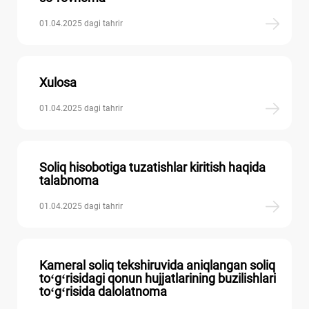
01.04.2025 dagi tahrir
Xulosa
01.04.2025 dagi tahrir
Soliq hisobotiga tuzatishlar kiritish haqida
talabnoma
01.04.2025 dagi tahrir
Kameral soliq tekshiruvida aniqlangan soliq
toʻgʻrisidagi qonun hujjatlarining buzilishlari
toʻgʻrisida dalolatnoma