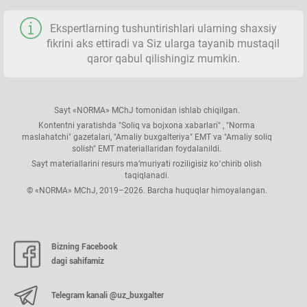
Ekspertlarning tushuntirishlari ularning shaхsiy
fikrini aks ettiradi va Siz ularga tayanib mustaqil
qaror qabul qilishingiz mumkin.
Sayt «NORMA» MChJ tomonidan ishlab chiqilgan.
Kontentni yaratishda "Soliq va bojхona хabarlari" , "Norma
maslahatchi" gazetalari, "Amaliy buхgalteriya" EMT va "Amaliy soliq
solish" EMT materiallaridan foydalanildi.
Sayt materiallarini resurs ma’muriyati roziligisiz koʻchirib olish
taqiqlanadi.
© «NORMA» MChJ, 2019–2026. Barcha huquqlar himoyalangan.
Bizning Facebook
dagi sahifamiz
Telegram kanali @uz_buxgalter