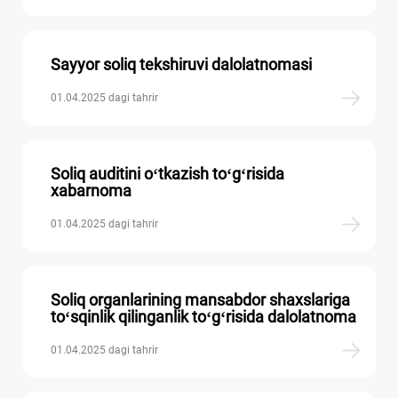
Sayyor soliq tekshiruvi dalolatnomasi
01.04.2025 dagi tahrir
Soliq auditini oʻtkazish toʻgʻrisida
хabarnoma
01.04.2025 dagi tahrir
Soliq organlarining mansabdor shaхslariga
toʻsqinlik qilinganlik toʻgʻrisida dalolatnoma
01.04.2025 dagi tahrir