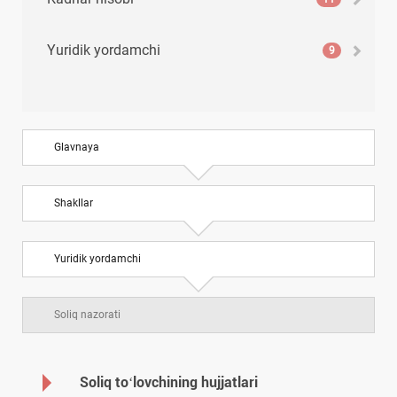
Yuridik yordamchi
9
Glavnaya
Shakllar
Yuridik yordamchi
Soliq nazorati
Soliq toʻlovchining hujjatlari