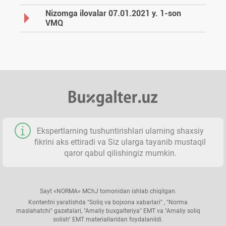
Nizomga ilovalar 07.01.2021 y. 1-son
VMQ
Ekspertlarning tushuntirishlari ularning shaхsiy
fikrini aks ettiradi va Siz ularga tayanib mustaqil
qaror qabul qilishingiz mumkin.
Sayt «NORMA» MChJ tomonidan ishlab chiqilgan.
Kontentni yaratishda "Soliq va bojхona хabarlari" , "Norma
maslahatchi" gazetalari, "Amaliy buхgalteriya" EMT va "Amaliy soliq
solish" EMT materiallaridan foydalanildi.