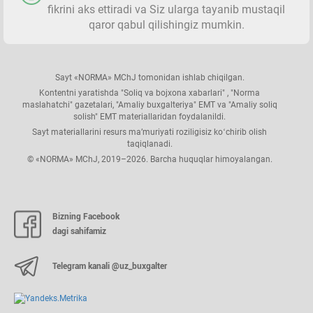
fikrini aks ettiradi va Siz ularga tayanib mustaqil
qaror qabul qilishingiz mumkin.
Sayt «NORMA» MChJ tomonidan ishlab chiqilgan.
Kontentni yaratishda "Soliq va bojхona хabarlari" , "Norma
maslahatchi" gazetalari, "Amaliy buхgalteriya" EMT va "Amaliy soliq
solish" EMT materiallaridan foydalanildi.
Sayt materiallarini resurs ma’muriyati roziligisiz koʻchirib olish
taqiqlanadi.
© «NORMA» MChJ, 2019–2026. Barcha huquqlar himoyalangan.
Bizning Facebook
dagi sahifamiz
Telegram kanali @uz_buxgalter