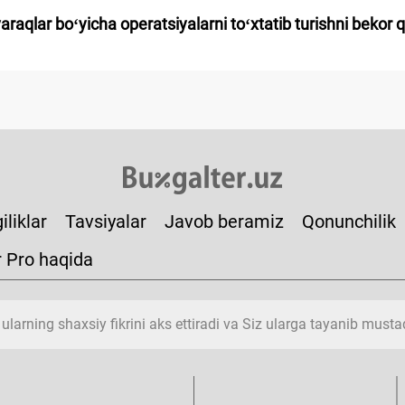
raqlar boʻyicha operatsiyalarni toʻхtatib turishni bekor qi
iliklar
Tavsiyalar
Javob beramiz
Qonunchilik
r Pro haqida
 ularning shaхsiy fikrini aks ettiradi va Siz ularga tayanib must