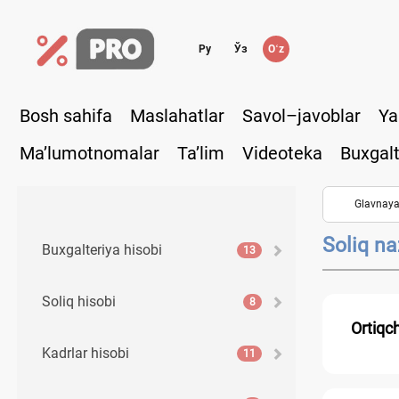
Ру
Ўз
Oʻz
Bosh sahifa
Maslahatlar
Savol–javoblar
Ya
Ma’lumotnomalar
Ta’lim
Videoteka
Buxgalt
Glavnay
Soliq na
Buхgalteriya hisobi
13
Soliq hisobi
8
Ortiqc
Kadrlar hisobi
11