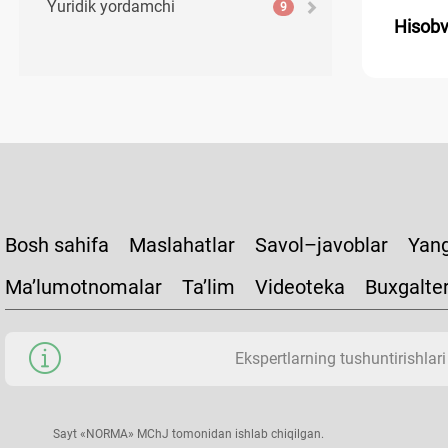
Yuridik yordamchi
9
Hisobva
Bosh sahifa
Maslahatlar
Savol–javoblar
Yang
Ma’lumotnomalar
Ta’lim
Videoteka
Buxgalte
Ekspertlarning tushuntirishlari
Sayt «NORMA» MChJ tomonidan ishlab chiqilgan.