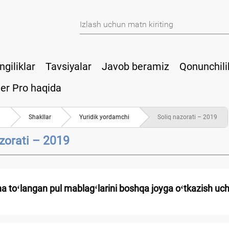
ngiliklar
Tavsiyalar
Javob beramiz
Qonunchili
er Pro haqida
a
Shakllar
Yuridik yordamchi
Soliq nazorati – 2019
zorati – 2019
ha toʻlangan pul mablagʻlarini boshqa joyga oʻtkazish uc