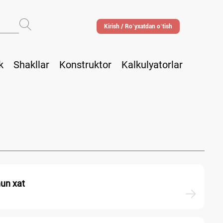
Kirish / Roʻyхatdan oʻtish
k
Shakllar
Konstruktor
Kalkulyatorlar
hun хat