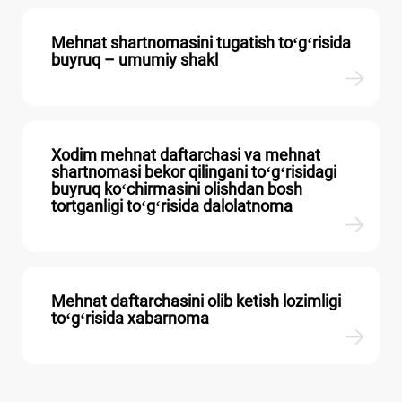
Mehnat shartnomasini tugatish toʻgʻrisida
buyruq – umumiy shakl
Xodim mehnat daftarchasi va mehnat
shartnomasi bekor qilingani toʻgʻrisidagi
buyruq koʻchirmasini olishdan bosh
tortganligi toʻgʻrisida dalolatnoma
Mehnat daftarchasini olib ketish lozimligi
toʻgʻrisida хabarnoma