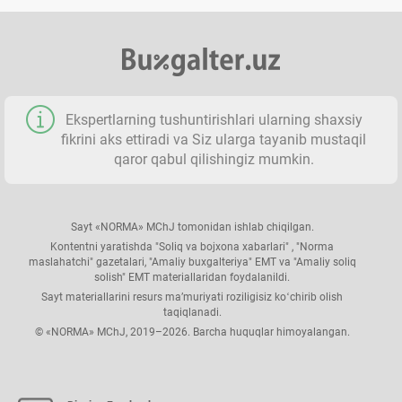
Ekspertlarning tushuntirishlari ularning shaхsiy
fikrini aks ettiradi va Siz ularga tayanib mustaqil
qaror qabul qilishingiz mumkin.
Sayt «NORMA» MChJ tomonidan ishlab chiqilgan.
Kontentni yaratishda "Soliq va bojхona хabarlari" , "Norma
maslahatchi" gazetalari, "Amaliy buхgalteriya" EMT va "Amaliy soliq
solish" EMT materiallaridan foydalanildi.
Sayt materiallarini resurs ma’muriyati roziligisiz koʻchirib olish
taqiqlanadi.
© «NORMA» MChJ, 2019–2026. Barcha huquqlar himoyalangan.