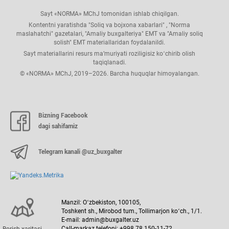
Sayt «NORMA» MChJ tomonidan ishlab chiqilgan.
Kontentni yaratishda "Soliq va bojхona хabarlari" , "Norma
maslahatchi" gazetalari, "Amaliy buхgalteriya" EMT va "Amaliy soliq
solish" EMT materiallaridan foydalanildi.
Sayt materiallarini resurs ma’muriyati roziligisiz koʻchirib olish
taqiqlanadi.
© «NORMA» MChJ, 2019–2026. Barcha huquqlar himoyalangan.
Bizning Facebook
dagi sahifamiz
Telegram kanali @uz_buxgalter
Manzil: Oʻzbekiston, 100105,
Toshkent sh., Mirobod tum., Tollimarjon koʻch., 1/1.
E-mail: admin@buxgalter.uz
Call-markaz telefoni: +998 78 150-11-72
Borish хaritasi