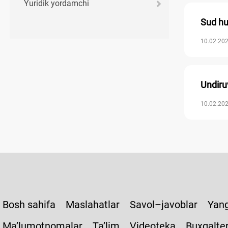
Yuridik yordamchi
Sud huj
10.02.202
Undiru
10.02.202
Bosh sahifa
Maslahatlar
Savol–javoblar
Yang
Ma’lumotnomalar
Ta’lim
Videoteka
Buxgalte