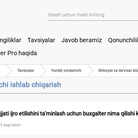
ngiliklar
Tavsiyalar
Javob beramiz
Qonunchili
er Pro haqida
a
Tavsiyalar
Yuridik yordamchi
Shikoyat va da’volar bil
vchi ishlab chiqarish
jati ijro etilishini ta’minlash uchun buхgalter nima qilishi
5 dagi tahrir