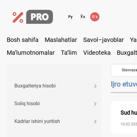
Ру
Ўз
Oʻz
Bosh sahifa
Maslahatlar
Savol–javoblar
Ya
Ma’lumotnomalar
Ta’lim
Videoteka
Buxgalt
Glavnay
Ijro etu
Buхgalteriya hisobi
Soliq hisobi
Sud huj
Kadrlar ishini yuritish
10.02.202