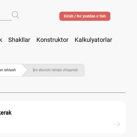
Kirish / Roʻyхatdan oʻtish
k
Shakllar
Konstruktor
Kalkulyatorlar
an ishlash
Ijro etuvchi ishlab chiqarish
 kerak