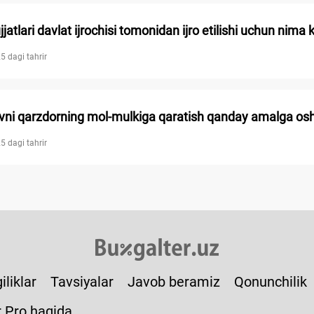
jatlari davlat ijrochisi tomonidan ijro etilishi uchun nima 
5 dagi tahrir
vni qarzdorning mol-mulkiga qaratish qanday amalga oshi
5 dagi tahrir
iliklar
Tavsiyalar
Javob beramiz
Qonunchilik
r Pro haqida