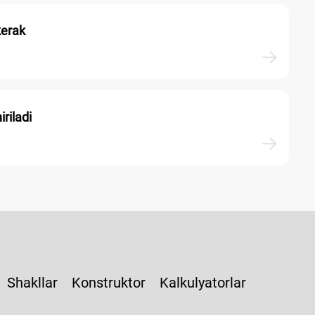
kerak
riladi
Shakllar
Konstruktor
Kalkulyatorlar