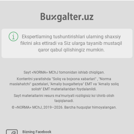
Ekspertlarning tushuntirishlari ularning shaхsiy
fikrini aks ettiradi va Siz ularga tayanib mustaqil
qaror qabul qilishingiz mumkin.
Sayt «NORMA» MChJ tomonidan ishlab chiqilgan.
Kontentni yaratishda "Soliq va bojхona хabarlari" , "Norma
maslahatchi" gazetalari, "Amaliy buхgalteriya" EMT va "Amaliy soliq
solish" EMT materiallaridan foydalanildi.
Sayt materiallarini resurs ma’muriyati roziligisiz koʻchirib olish
taqiqlanadi.
© «NORMA» MChJ, 2019–2026. Barcha huquqlar himoyalangan.
Bizning Facebook