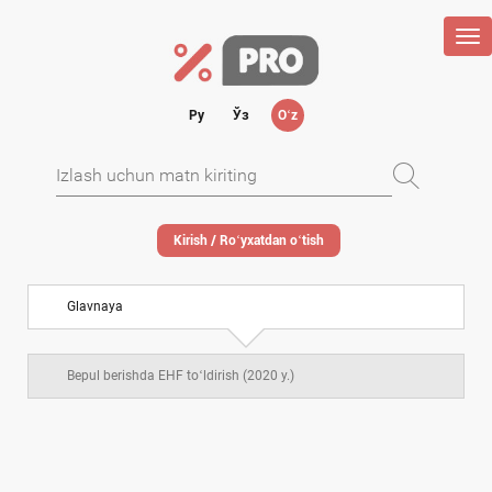
Tog
nav
Ру
Ўз
Oʻz
Kirish / Roʻyхatdan oʻtish
Glavnaya
Bepul berishda EHF toʻldirish (2020 y.)