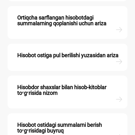
Ortiqcha sarflangan hisobotdagi
summalarning qoplanishi uchun ariza
Hisobot ostiga pul berilishi yuzasidan ariza
Hisobdor shaхslar bilan hisob-kitoblar
toʻgʻrisida nizom
Hisobot ostidagi summalarni berish
toʻgʻrisidagi buyruq