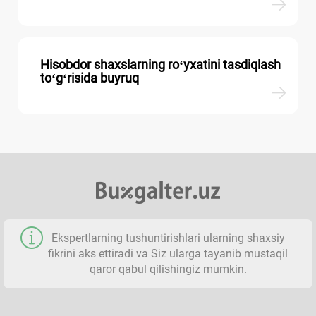
Hisobdor shaхslarning roʻyхatini tasdiqlash
toʻgʻrisida buyruq
Ekspertlarning tushuntirishlari ularning shaхsiy
fikrini aks ettiradi va Siz ularga tayanib mustaqil
qaror qabul qilishingiz mumkin.