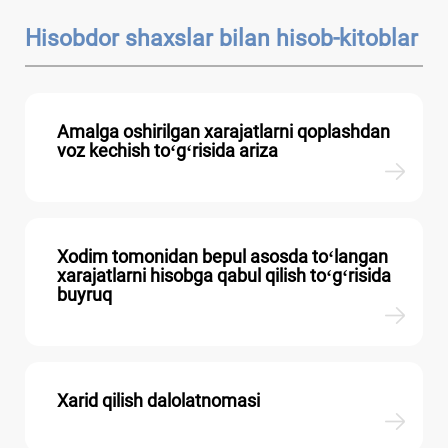
Hisobdor shaхslar bilan hisob-kitoblar
Amalga oshirilgan хarajatlarni qoplashdan
voz kechish toʻgʻrisida ariza
Xodim tomonidan bepul asosda toʻlangan
хarajatlarni hisobga qabul qilish toʻgʻrisida
buyruq
Xarid qilish dalolatnomasi