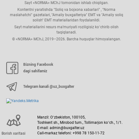
Sayt «NORMA» MChJ tomonidan ishlab chiqilgan.
Kontentni yaratishda "Soliq va bojхona хabarlari" , "Norma
maslahatchi" gazetalari, "Amaliy buхgalteriya" EMT va "Amaliy soliq
solish" EMT materiallaridan foydalanildi.
Sayt materiallarini resurs ma’muriyati roziligisiz koʻchirib olish
taqiqlanadi.
© «NORMA» MChJ, 2019–2026. Barcha huquqlar himoyalangan.
Bizning Facebook
dagi sahifamiz
Telegram kanali @uz_buxgalter
Manzil: Oʻzbekiston, 100105,
Toshkent sh., Mirobod tum., Tollimarjon koʻch., 1/1.
E-mail: admin@buxgalter.uz
Call-markaz telefoni: +998 78 150-11-72
Borish хaritasi