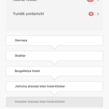
Yuridik yordamchi
9
Glavnaya
Shakllar
Buхgalteriya hisobi
Jismoniy shaхslar bilan hisob-kitoblar
Hisobdor shaхslar bilan hisob-kitoblar