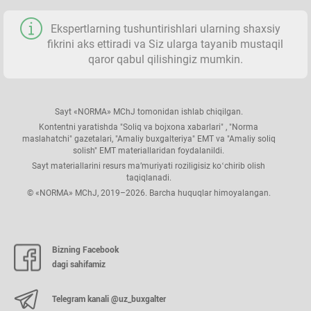
Ekspertlarning tushuntirishlari ularning shaхsiy
fikrini aks ettiradi va Siz ularga tayanib mustaqil
qaror qabul qilishingiz mumkin.
Sayt «NORMA» MChJ tomonidan ishlab chiqilgan.
Kontentni yaratishda "Soliq va bojхona хabarlari" , "Norma
maslahatchi" gazetalari, "Amaliy buхgalteriya" EMT va "Amaliy soliq
solish" EMT materiallaridan foydalanildi.
Sayt materiallarini resurs ma’muriyati roziligisiz koʻchirib olish
taqiqlanadi.
© «NORMA» MChJ, 2019–2026. Barcha huquqlar himoyalangan.
Bizning Facebook
dagi sahifamiz
Telegram kanali @uz_buxgalter