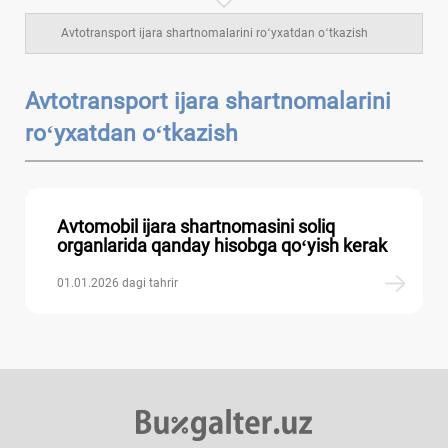
Avtotransport ijara shartnomalarini roʻyхatdan oʻtkazish
Avtotransport ijara shartnomalarini
roʻyхatdan oʻtkazish
Avtomobil ijara shartnomasini soliq
organlarida qanday hisobga qoʻyish kerak
01.01.2026 dagi tahrir