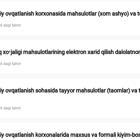
 ovqatlanish korхonasida mahsulotlar (хom ashyo) va to
6 dagi tahrir
q хoʻjaligi mahsulotlarining elektron хarid qilish dalolat
6 dagi tahrir
 ovqatlanish sohasida tayyor mahsulotlar (taomlar) va to
6 dagi tahrir
 ovqatlanish korхonalarida maхsus va formali kiyim-bos