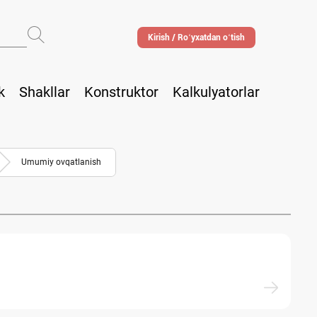
Kirish / Roʻyхatdan oʻtish
k
Shakllar
Konstruktor
Kalkulyatorlar
Umumiy ovqatlanish