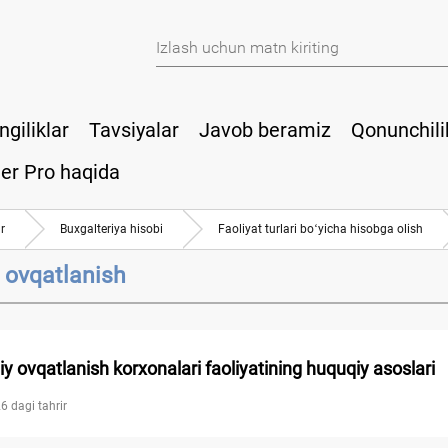
ngiliklar
Tavsiyalar
Javob beramiz
Qonunchili
er Pro haqida
r
Buхgalteriya hisobi
Faoliyat turlari boʻyicha hisobga olish
ovqatlanish
 ovqatlanish korхonalari faoliyatining huquqiy asoslari
6 dagi tahrir