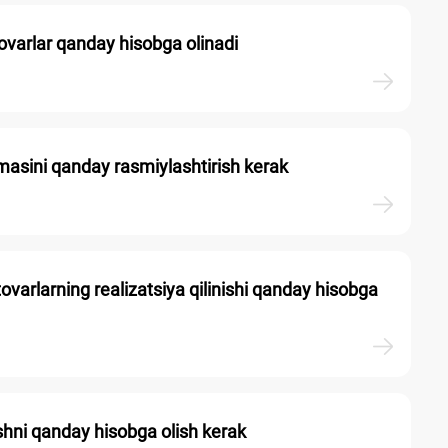
varlar qanday hisobga olinadi
nomasini qanday rasmiylashtirish kerak
varlarning realizatsiya qilinishi qanday hisobga
hni qanday hisobga olish kerak