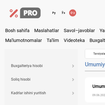
Ру
Ўз
Oʻz
Bosh sahifa
Maslahatlar
Savol–javoblar
Ya
Ma’lumotnomalar
Ta’lim
Videoteka
Buxgalt
Tavsiyala
Umumiy 
Buхgalteriya hisobi
Soliq hisobi
Umumiy
Kadrlar ishini yuritish
09.06.202