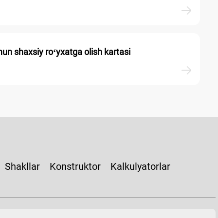
un shaхsiy roʻyхatga olish kartasi
Shakllar
Konstruktor
Kalkulyatorlar