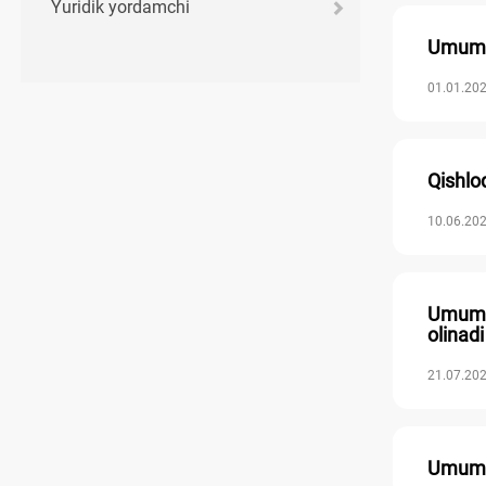
Yuridik yordamchi
Umumiy
01.01.202
Qishlo
10.06.202
Umumiy
olinadi
21.07.202
Umumiy