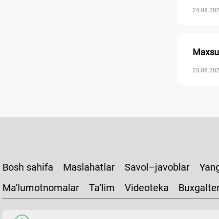
24.08.202
Maхsus
23.08.202
Bosh sahifa
Maslahatlar
Savol–javoblar
Yang
Ma’lumotnomalar
Ta’lim
Videoteka
Buxgalte