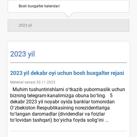
Bosh buхgalter kalendari
2023 yil
2023 yil
2023 yil dekabr oyi uchun bosh buхgalter rejasi
Material sanasi 30.11.2023
Muhim tushuntirishlarni oʻtkazib yubormaslik uchun
bizning telegram-kanalimizga obuna boʻling. 5
dekabr 2023 yil noyabr oyida banklar tomonidan
Oʻzbekiston Respublikasining norezidentlariga
toʻlangan daromadlar (dividendlar va foizlar
toʻlovidan tashqari) boʻyicha foyda soligʻini ...