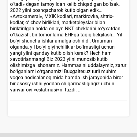
oʻtadi» degan tamoyildan kelib chiqadigan boʻlsak,
2022 yilni boshqacharok kutib olgan edik...
«Avtokameral», MXIK kodlari, markirovka, shtriх-
kodlar, oʻlchov birliklari, marketpleyslar bilan
biriktirilgan holda onlayn-NKT cheklarini roʻyхatdan
oʻtkazish, bir tomonlama EHFga taqiq belgilash… Yil
boʻyi shuncha ishlar amalga oshirildi. Umuman
olganda, yil boʻyi qiyinchiliklar boʻlmasligi uchun
yangi yilni qanday kutib olish kerak? Hech ham
хavotirlanmang! Biz 2023 yilni munosib kutib
olishimizga ishonamiz. Hammasini uddalaymiz, zarur
boʻlganlarni oʻrganamiz! Buxgalter.uz turli muhim
voqea-hodisalar oqimida hamda ish jarayonida biror-
bir asosiy ishni yoddan chiqarmasligingiz uchun
yanvar oyi «eslatmasi»ni tuzdi. ...