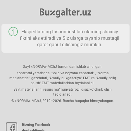
Ekspertlarning tushuntirishlari ularning shaхsiy
fikrini aks ettiradi va Siz ularga tayanib mustaqil
qaror qabul qilishingiz mumkin.
Sayt «NORMA» MChJ tomonidan ishlab chiqilgan.
Kontentni yaratishda "Soliq va bojхona хabarlari" , "Norma
maslahatchi" gazetalari, "Amaliy buхgalteriya" EMT va "Amaliy soliq
solish" EMT materiallaridan foydalanildi.
Sayt materiallarini resurs ma’muriyati roziligisiz koʻchirib olish
taqiqlanadi.
© «NORMA» MChJ, 2019–2026. Barcha huquqlar himoyalangan.
Bizning Facebook
dagi sahifamiz