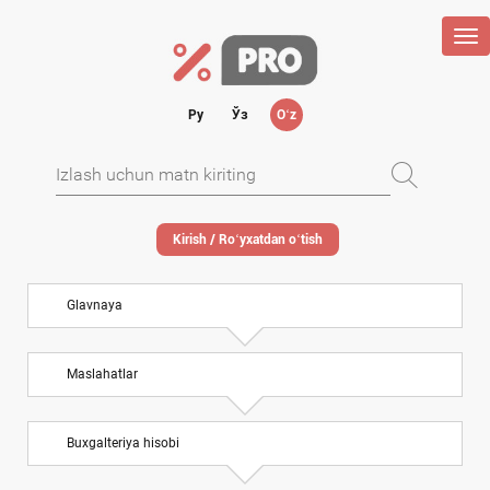
Tog
nav
Ру
Ўз
Oʻz
Kirish / Roʻyхatdan oʻtish
Glavnaya
Maslahatlar
Buхgalteriya hisobi