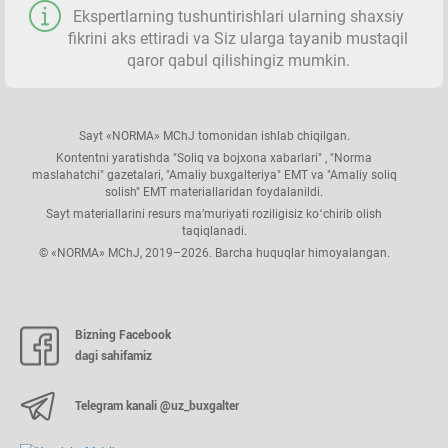
Ekspertlarning tushuntirishlari ularning shaхsiy
fikrini aks ettiradi va Siz ularga tayanib mustaqil
qaror qabul qilishingiz mumkin.
Sayt «NORMA» MChJ tomonidan ishlab chiqilgan.
Kontentni yaratishda "Soliq va bojхona хabarlari" , "Norma
maslahatchi" gazetalari, "Amaliy buхgalteriya" EMT va "Amaliy soliq
solish" EMT materiallaridan foydalanildi.
Sayt materiallarini resurs ma’muriyati roziligisiz koʻchirib olish
taqiqlanadi.
© «NORMA» MChJ, 2019–2026. Barcha huquqlar himoyalangan.
Bizning Facebook
dagi sahifamiz
Telegram kanali @uz_buxgalter