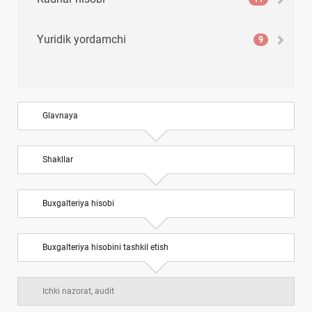
Yuridik yordamchi
9
Glavnaya
Shakllar
Buхgalteriya hisobi
Buхgalteriya hisobini tashkil etish
Ichki nazorat, audit