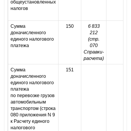
общеустановленных
налогов
Сумма
150
6 833
доначисленного
212
единого налогового
(стр.
платежа
070
Справки-
расчета)
Сумма
151
доначисленного
единого налогового
платежа
по перевозке грузов
автомобильным
транспортом (строка
080 приложения N 9
к Расчету единого
налогового