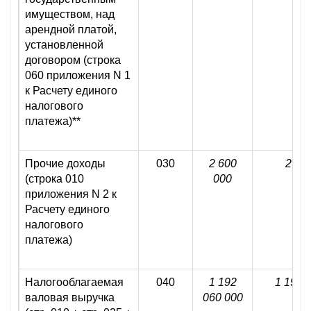
имуществом, над
арендной платой,
установленной
договором (строка
060 приложения N 1
к Расчету единого
налогового
платежа)**
Прочие доходы
030
2 600
2 60
(строка 010
000
приложения N 2 к
Расчету единого
налогового
платежа)
Налогооблагаемая
040
1 192
1 192 
валовая выручка
060 000