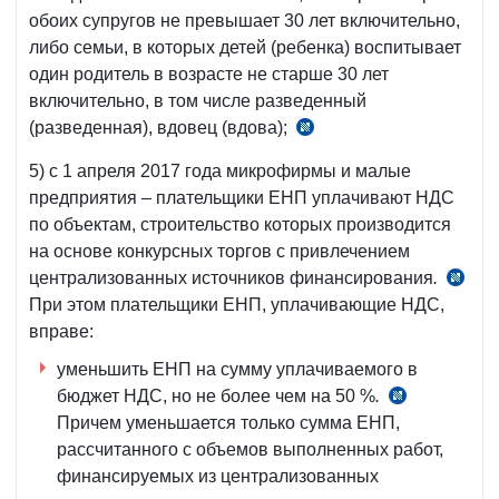
обоих супругов не превышает 30 лет включительно,
либо семьи, в которых детей (ребенка) воспитывает
один родитель в возрасте не старше 30 лет
включительно, в том числе разведенный
(разведенная), вдовец (вдова);
п.
3
5) с 1 апреля 2017 года микрофирмы и малые
УП-3878
предприятия – плательщики ЕНП уплачивают НДС
от
по объектам, строительство которых производится
18.05.2007
на основе конкурсных торгов с привлечением
г.
централизованных источников финансирования
.
ст.
При этом плательщики ЕНП, уплачивающие НДС,
349
вправе:
НК
уменьшить ЕНП на сумму уплачиваемого в
бюджет НДС, но не более чем на 50 %
.
ч.
Причем уменьшается только сумма ЕНП,
2
рассчитанного с объемов выполненных работ,
ст.
финансируемых из централизованных
360