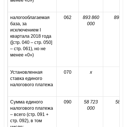
менее «0»)
налогооблагаемая
062
893 860
893 8
база, за
000
исключением I
квартала 2018 года
([стр. 040 – стр. 050]
– стр. 061), но не
менее «0»)
Установленная
070
х
ставка единого
налогового платежа
Сумма единого
090
58 723
58 72
налогового платежа
000
– всего (стр. 091 +
стр. 092), в том
числе: