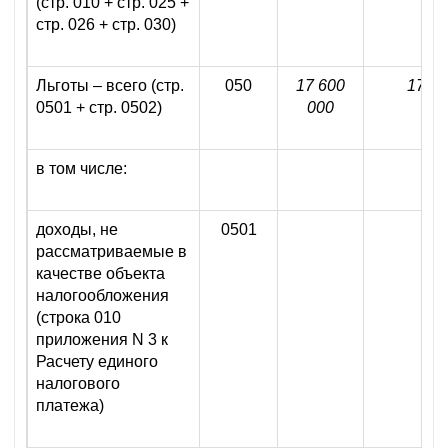
(стр. 010 + стр. 025 +
стр. 026 + стр. 030)
Льготы – всего (стр.
050
17 600
17 60
0501 + стр. 0502)
000
в том числе:
доходы, не
0501
рассматриваемые в
качестве объекта
налогообложения
(строка 010
приложения N 3 к
Расчету единого
налогового
платежа)