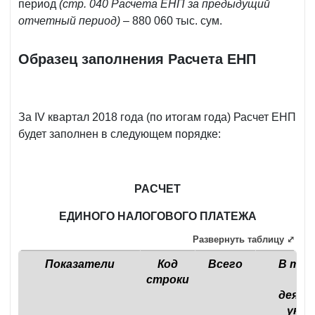
период
(стр. 040 Расчета ЕНП за предыдущий
отчетный период)
– 880 060 тыс. сум.
Образец заполнения Расчета ЕНП
За IV квартал 2018 года (по итогам года) Расчет ЕНП
будет заполнен в следующем порядке:
РАСЧЕТ
ЕДИНОГО НАЛОГОВОГО ПЛАТЕЖА
Развернуть таблицу ⤢
Показатели
Код
Всего
В том
строки
в
деяте
указ