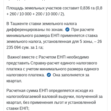
Площадь земельных участков составит 0,836 га (0,8
+ 260 / 10 000 + 200 / 10 000 / 2).
В Ташкенте ставки земельного налога
дифференцированы по зонам
.
При расчете
табл.
минимального размера ЕНП применяется ставка
N
земельного налога, установленная для 5 зоны, – 26
5
235 094 сум. за 1 га;
прил.
N
Важно! вместе с Расчетом ЕНП необходимо
19
представить Справку-расчет единого налогового
к
платежа с учетом минимального размера единого
ПП-3454
налогового платежа
.
Она заполняется за
прил.
квартал.
N
3
Расчетная сумма ЕНП определяется исходя из
к
налогооблагаемой валовой выручки, полученной за
Положению
квартал, без применения льгот и установленной
N
ставки ЕНП;