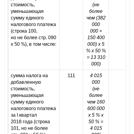
стоимость,
(не
уменьшающая
более
сумму единого
чем
(382
налогового платежа
000
(строка 100,
000
+
но не более стр. 090
150 400
х 50 %), в том числе:
000) х 5
% х 50 %
= 13 310
000)
сумма налога на
111
4 015
добавленную
000
стоимость,
(не
уменьшающая
более
сумму единого
чем 160
налогового платежа
600 000
за I квартал
х 5 % х
2018 года (строка
50 % =
101, но не более
4 015