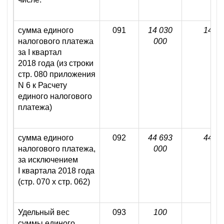
сумма единого
091
14 030
14 03
налогового платежа
000
за I квартал
2018 года (из строки
стр. 080 приложения
N 6 к Расчету
единого налогового
платежа)
сумма единого
092
44 693
44 69
налогового платежа,
000
за исключением
I квартала 2018 года
(стр. 070 х стр. 062)
Удельный вес
093
100
1
суммы единого