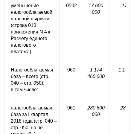
уменьшение
0502
17 600
17 60
налогооблагаемой
000
валовой выручки
(строка 010
приложения N 4 к
Расчету единого
налогового
платежа)
Налогооблагаемая
060
1 174
1 174 
база – всего (стр.
460 000
040 – стр. 050),
в том числе:
налогооблагаемая
061
280 600
280 6
база за I квартал
000
2018 года (стр. 040 –
стр. 050, но не