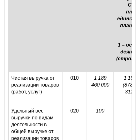
Свед
плат
единого
платежа
1 – осно
деятел
(строит
Чистая выручка от
010
1 189
1 189 
реализации товаров
460 000
(878 26
(работ, услуг)
311 20
Удельный вес
020
100
1
выручки по видам
деятельности в
общей выручке от
реализации товаров