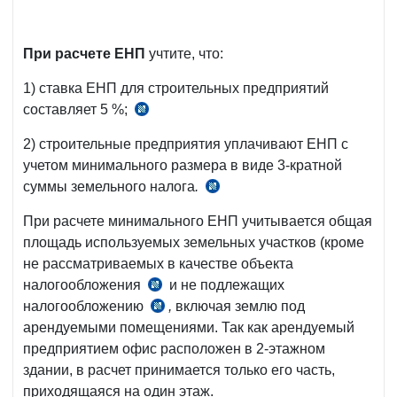
При расчете ЕНП
учтите, что:
1) ставка ЕНП для строительных предприятий
составляет 5 %;
прил.
N
2) строительные предприятия уплачивают ЕНП с
9-
учетом минимального размера в виде 3-кратной
1
суммы земельного налога
.
Положение
к
N
ПП-3454
При расчете минимального ЕНП учитывается общая
2203
площадь используемых земельных участков (кроме
не рассматриваемых в качестве объекта
налогообложения
и не подлежащих
ч.
налогообложению
,
включая землю под
2
ч.
арендуемыми помещениями. Так как арендуемый
ст.
2
предприятием офис расположен в 2-этажном
280
ст.
здании, в расчет принимается только его часть,
НК
282
приходящаяся на один этаж.
НК