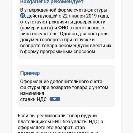
Buxgalter.uz рекомендует
В утвержденной форме счета-фактуры
, действующей с 22 января 2019 года,
прил.
№
отсутствуют реквизиты доверенности
3,
(номер и дата) и ФИО ответственного
рег.
лица покупателя. Однако для контроля
МЮ
документооборота при отпуске и
№
возврате товара рекомендуем ввести их
3126
в форму программным способом.
от
21.01.2019
г.
Пример
Оформление дополнительного счета-
фактуры при возврате товара с учетом
изменения
ставки НДС
Если вы реализовали товар будучи
плательщиком ЕНП без уплаты НДС, а
оформляете его возврат, став