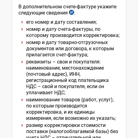
№
В дополнительном счете-фактуре укажите
3,
следующие сведения
:
ст.
рег.
222
МЮ
его номер и дату составления;
НК
№
номер и дату счета-фактуры, по
3126
которому производится корректировка;
от
номер и дату товарно-отгрузочных
21.01.2019
документов или договора, к которым
г.
прилагается счет-фактура;
реквизиты – свои и покупателя:
наименование, местонахождение
(почтовый адрес), ИНН,
регистрационный код плательщика
НДС – свой и покупателя, если он
уплачивает НДС;
наименование товаров (работ, услуг),
по которым производится
корректировка, и их единицы
измерения, если возможно их указать;
размер корректировки стоимости
поставки (налогооблагаемой базы) без
учета НДС – отрицательной или