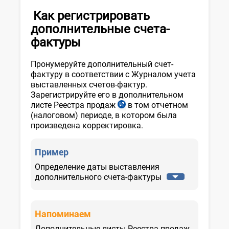
Порядка
прил.
Как регистрировать
№
дополнительные счета-
3,
фактуры
рег.
МЮ
№
Пронумеруйте дополнительный счет-
3126
фактуру в соответствии с Журналом учета
от
выставленных счетов-фактур.
21.01.2019
Зарегистрируйте его в дополнительном
г.
листе Реестра продаж
в том отчетном
прил.
(налоговом) периоде, в котором была
№5
произведена корректировка.
к
Расчету
НДС
Пример
Определение даты выставления
дополнительного счета-фактуры
Напоминаем
Дополнительные листы Реестра продаж