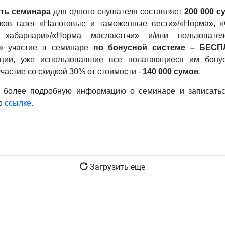
ть семинара
для одного слушателя составляет
2
00 000 с
ков газет «Налоговые и таможенные вести»/«Норма», 
 хабарлари»/«Норма маслахатчи» и/или пользоват
 участие в семинаре
по бонусной системе – БЕС
ации, уже использовавшие все полагающиеся им бонус
частие со скидкой 30% от стоимости -
140 000 сумов
.
ь более подробную информацию о семинаре и записатьс
о
ссылке
.
Загрузить еще