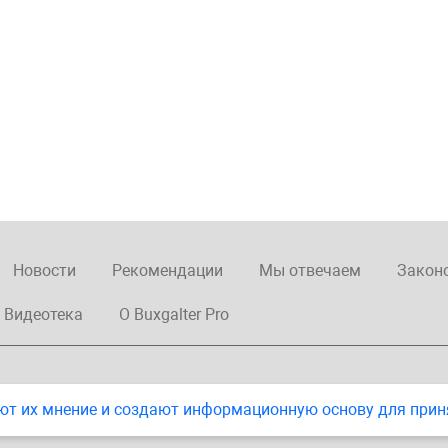
Новости
Рекомендации
Мы отвечаем
Закон
Видеотека
О Buxgalter Pro
ют их мнение и создают информационную основу для прин