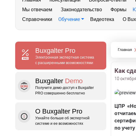
К
Мы отвечаем
Законодательство
Формы
Обучение
Справочники
Видеотека
О Bux
Buxgalter
Pro
Главная
Электронная экспертная система
с расширенными возможностями
Как сда
10 октября
Buxgalter
Demo
Получите демо‑доступ к Buxgalter
PRO совершенно бесплатно
ЦПР «Но
О Buxgalter Pro
отчитае
Узнайте больше об экспертной
сертифи
системе и ее возможностях
по учет