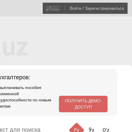
Войти / Зарегистрироваться
хгалтеров:
 выплачивать пособия
временной
рудоспособности по новым
ПОЛУЧИТЬ ДЕМО-
вилам
ДОСТУП
Ру
Ўз
Oʻz