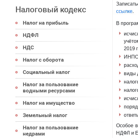
Записа
Налоговый кодекс
ссылке
.
Налог на прибыль
В програ
исчи
НДФЛ
учёто
НДС
2019 г
ИНПС:
Налог с оборота
расхо
Социальный налог
виды 
налог
Налог за пользование
водными ресурсами
налог
исчис
Налог на имущество
поряд
Земельный налог
ответ
Особое в
Налог за пользование
НДФЛ и 
недрами