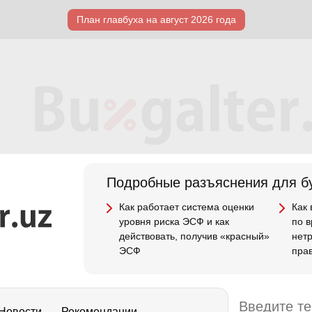
План главбуха на август 2026 года
Подробные разъяснения для бу
Как работает система оценки
Как
уровня риска ЭСФ и как
по 
действовать, получив «красный»
нет
ЭСФ
пра
Новости
Рекомендации