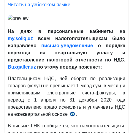
Читать на узбекском языке
На днях в персональные кабинеты на
my
.
soliq
.
uz
всем налогоплательщикам было
направлено
письмо-уведомление
о порядке
перехода на квартальную уплату и
представление налоговой отчетности по НДС.
Buxgalter
.
uz
по этому поводу
поясняет:
Плательщикам НДС, чей оборот по реализации
товаров (услуг) не превышает 1 млрд сум. в месяц и
применяющим электронные счета-фактуры, в
период с 1 апреля по 31 декабря 2020 года
предоставлено право исчислять и уплачивать НДС
на ежеквартальной основе
.
п.4
№УП-5978
В письме ГНК сообщается, что налогоплательщики,
от
использующие данное право, должны представить в