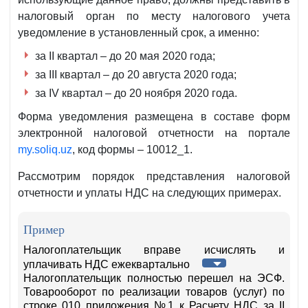
3
налоговый орган по месту налогового учета
апреля
уведомление в установленный срок, а именно:
2020
за II квартал – до 20 мая 2020 года;
года
за III квартал – до 20 августа 2020 года;
за IV квартал – до 20 ноября 2020 года.
Форма уведомления размещена в составе форм
электронной налоговой отчетности на
портале
my.soliq.uz
, код формы – 10012_1.
Рассмотрим порядок представления налоговой
отчетности и уплаты НДС на следующих примерах.
Пример
Налогоплательщик вправе исчислять и
уплачивать НДС ежеквартально
Налогоплательщик полностью перешел на ЭСФ.
Товарооборот по реализации товаров (услуг) по
строке 010 приложения №1 к Расчету НДС за II