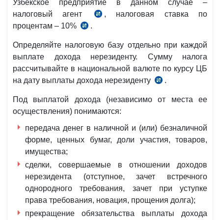
Узбекское предприятие в данном случае –
НК
налоговый агент
, налоговая ставка по
ст.
процентам – 10%
.
ст.
352
353
НК
Определяйте налоговую базу отдельно при каждой
НК
выплате дохода нерезиденту. Сумму налога
рассчитывайте в национальной валюте по курсу ЦБ
на дату выплаты дохода нерезиденту
.
ст.
354
Под выплатой дохода (независимо от места ее
НК
осуществления) понимаются:
передача денег в наличной и (или) безналичной
форме, ценных бумаг, доли участия, товаров,
имущества;
сделки, совершаемые в отношении доходов
нерезидента (отступное, зачет встречного
однородного требования, зачет при уступке
права требования, новация, прощения долга);
прекращение обязательства выплаты дохода