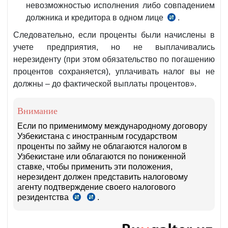
невозможностью исполнения либо совпадением
должника и кредитора в одном лице
.
ч.
6
Следовательно, если проценты были начислены в
ст.
учете предприятия, но не выплачивались
354
нерезиденту (при этом обязательство по погашению
НК
процентов сохраняется), уплачивать налог вы не
должны – до фактической выплаты процентов».
Внимание
Если по применимому международному договору
Узбекистана с иностранным государством
проценты по займу не облагаются налогом в
Узбекистане или облагаются по пониженной
ставке, чтобы применить эти положения,
нерезидент должен представить налоговому
агенту подтверждение своего налогового
резидентства
.
чч.
ст.
4–
358
5
НК