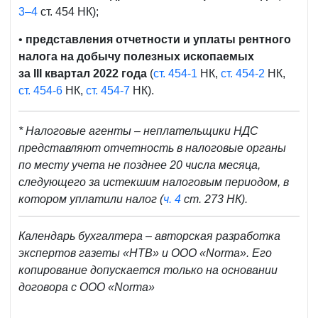
3–4
ст. 454 НК);
•
представления отчетности
и уплаты рентного
налога на добычу полезных ископаемых
за
III
квартал 2022 года
(
ст. 454-1
НК,
ст. 454-2
НК,
ст. 454-6
НК,
ст. 454-7
НК).
*
Налоговые агенты – неплательщики НДС
представляют отчетность в налоговые органы
по месту учета не позднее 20 числа месяца,
следующего за истекшим налоговым периодом, в
котором уплатили налог (
ч. 4
ст. 273 НК).
Календарь бухгалтера – авторская разработка
экспертов газеты «НТВ» и ООО «Norma». Его
копирование допускается только на основании
договора с ООО «Norma»