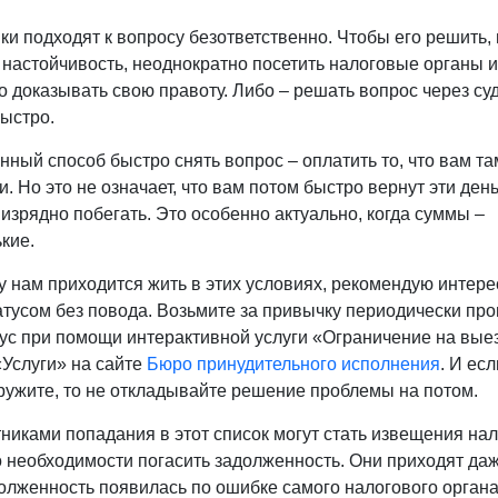
ки подходят к вопросу безответственно. Чтобы его решить,
 настойчивость, неоднократно посетить налоговые органы и
 доказывать свою правоту. Либо – решать вопрос через суд
быстро.
нный способ быстро снять вопрос – оплатить то, что вам та
. Но это не означает, что вам потом быстро вернут эти день
 изрядно побегать. Это особенно актуально, когда суммы –
кие.
у нам приходится жить в этих условиях, рекомендую интере
атусом без повода. Возьмите за привычку периодически пр
тус при помощи интерактивной услуги «Ограничение на вые
«Услуги» на сайте
Бюро принудительного исполнения
. И есл
ружите, то не откладывайте решение проблемы на потом.
никами попадания в этот список могут стать извещения на
о необходимости погасить задолженность. Они приходят даж
долженность появилась по ошибке самого налогового орган