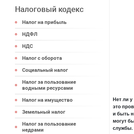
Налоговый кодекс
Налог на прибыль
НДФЛ
НДС
Налог с оборота
Социальный налог
Налог за пользование
водными ресурсами
Налог на имущество
Нет ли у
это пров
Земельный налог
и быть н
могут бы
Налог за пользование
службы.
недрами