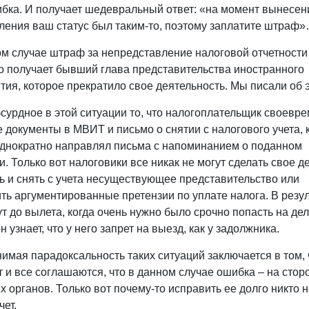
бка. И получает шедевральный ответ: «на момент вынесен
ления ваш статус был таким-то, поэтому заплатите штраф
гом случае штраф за непредставление налоговой отчетности
о получает бывший глава представительства иностранного
тия, которое прекратило свое деятельность. Мы писали об
сурдное в этой ситуации то, что налогоплательщик своевр
е документы в МВИТ и письмо о снятии с налогового учета, 
однократно направлял письма с напоминанием о поданном
. Только вот налоговики все никак не могут сделать свое д
ь и снять с учета несуществующее представительство или
ть аргументированные претензии по уплате налога. В резул
ут до вылета, когда очень нужно было срочно попасть на де
он узнает, что у него запрет на выезд, как у задолжника.
имая парадоксальность таких ситуаций заключается в том, 
 и все соглашаются, что в данном случае ошибка – на стор
 органов. Только вот почему-то исправить ее долго никто 
чет.