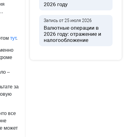
2026 году
ия
»…
Запись от 25 июля 2026
Валютные операции в
2026 году: отражение и
 этом
тут
.
налогообложение
еменно
кроме
ело –
ьтате за
ловую
что все
оне
не может