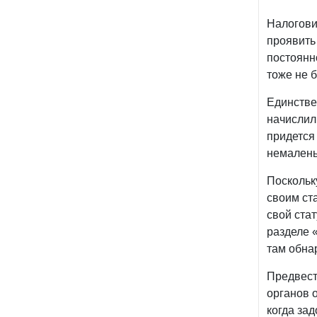
Налогови
проявить
постоянно
тоже не 
Единстве
начислили
придется
немалень
Поскольк
своим ст
свой ста
разделе 
там обна
Предвест
органов 
когда за