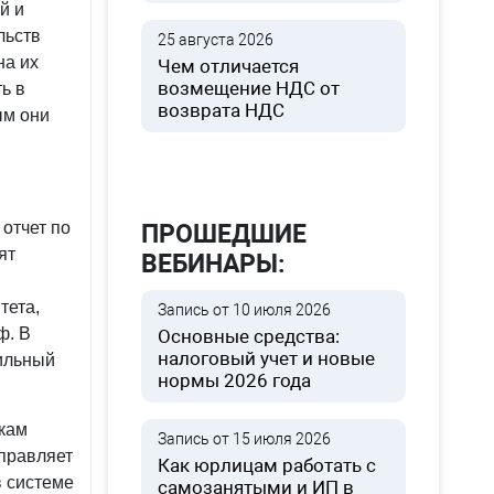
й и
льств
25 августа 2026
на их
Чем отличается
возмещение НДС от
ь в
возврата НДС
ым они
отчет по
ПРОШЕДШИЕ
ят
ВЕБИНАРЫ:
тета,
Запись от 10 июля 2026
ф. В
Основные средства:
налоговый учет и новые
вильный
нормы 2026 года
икам
Запись от 15 июля 2026
тправляет
Как юрлицам работать с
в системе
самозанятыми и ИП в