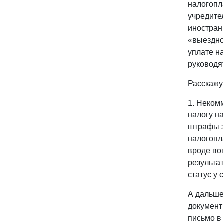
налогопл
учредите
иностран
«выездно
уплате н
руководя
Расскажу 
1. Неком
налогу н
штрафы з
налогопл
вроде во
результа
статус у 
А дальше
документ
письмо в