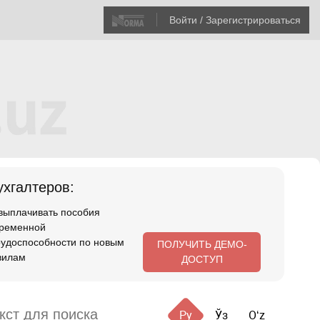
Войти / Зарегистрироваться
хгалтеров:
 выплачивать пособия
временной
рудоспособности по новым
ПОЛУЧИТЬ ДЕМО-
вилам
ДОСТУП
Ру
Ўз
Oʻz