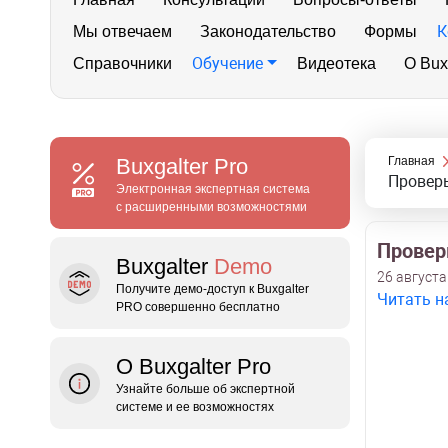
К
Мы отвечаем
Законодательство
Формы
Обучение
Справочники
Видеотека
О Bux
Buxgalter
Pro
Главная
Проверь
Электронная экспертная система
с расширенными возможностями
Проверь
Buxgalter
Demo
26 августа
Получите демо‑доступ к Buxgalter
Читать н
PRO совершенно бесплатно
О Buxgalter Pro
Узнайте больше об экспертной
системе и ее возможностях