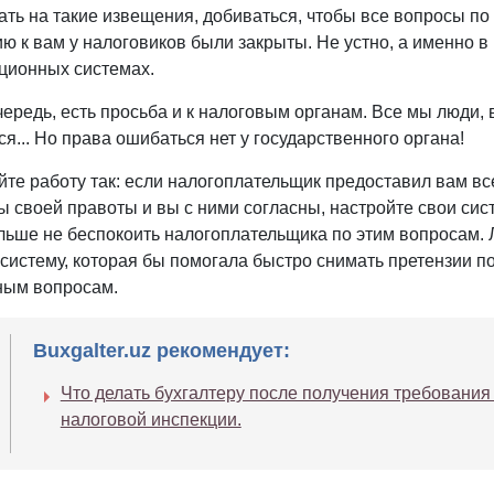
ать на такие извещения, добиваться, чтобы все вопросы по
ю к вам у налоговиков были закрыты. Не устно, а именно в 
ионных системах.
чередь, есть просьба и к налоговым органам. Все мы люди, 
я... Но права ошибаться нет у государственного органа!
йте работу так: если налогоплательщик предоставил вам вс
ы своей правоты и вы с ними согласны, настройте свои сис
льше не беспокоить налогоплательщика по этим вопросам. 
 систему, которая бы помогала быстро снимать претензии п
ым вопросам.
Buxgalter.uz рекомендует:
Что делать бухгалтеру после получения требования
налоговой инспекции.