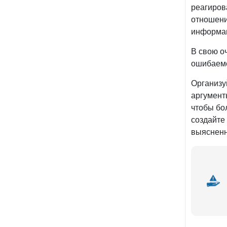
реагиров
отношени
информац
В свою о
ошибаемс
Организу
аргумент
чтобы бо
создайте
выясненн