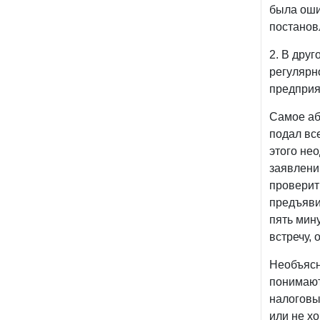
была оши
постанов
2. В дру
регулярн
предприя
Самое аб
подал вс
этого не
заявлении
проверит
предъяви
пять мин
встречу, 
Необъясн
понимают
налоговых
или не хо