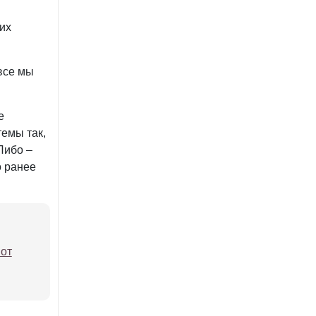
их
все мы
е
темы так,
Либо –
о ранее
 от