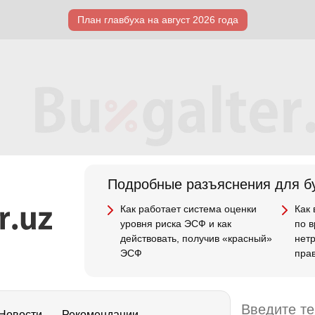
План главбуха на август 2026 года
Подробные разъяснения для бу
Как работает система оценки
Как
уровня риска ЭСФ и как
по 
действовать, получив «красный»
нет
ЭСФ
пра
Новости
Рекомендации