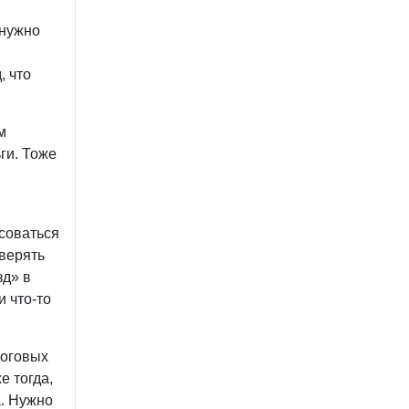
 нужно
, что
м
ги. Тоже
соваться
оверять
зд» в
и что-то
логовых
е тогда,
а. Нужно