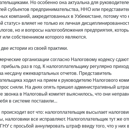
ательщиками. Но особенно она актуальна для руководителе
лей субъектов предпринимательства, ННО или представите
ных компаний, аккредитованных в Узбекистане, потому что 
й статус» влияет не только их личная дисциплинированност
алогов, но и вопросы налогообложения предприятия, котор
т или собственником которого являются.
две истории из своей практики.
мерческие организации согласно Налоговому кодексу сдают 
а прибыль раз в год. К налогоплательщику регулярно приход
а несдачу ежеквартальных отчетов. Представитель
ательщика ходил на прием к руководителю Налогового коми
прос сняли. На днях опять пришел административный штра
те звонка в Налоговый комитет выяснилось, что они непра
себя в системе поставили...
 происходит вот что: налогоплательщик высылает налогов
ы, налоговики все исправляют. Налогоплательщик тут же о
 ГНУ с просьбой аннулировать штраф ввиду того, что у них 