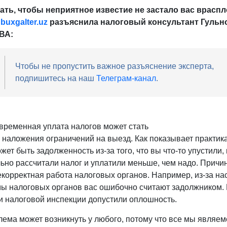
ать, чтобы неприятное известие не застало вас враспл
е
buxgalter
.
uz
разъяснила налоговый консультант Гульн
ВА:
Чтобы не пропустить важное разъяснение эксперта,
подпишитесь на наш
Телеграм-канал
.
временная уплата налогов может стать
 наложения ограничений на выезд. Как показывает практика
жет быть задолженность из-за того, что вы что-то упустили, 
ьно рассчитали налог и уплатили меньше, чем надо. Причи
некорректная работа налоговых органов. Например, из-за на
ы налоговых органов вас ошибочно считают задолжником. 
и налоговой инспекции допустили оплошность.
лема может возникнуть у любого, потому что все мы являем